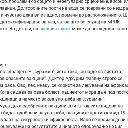
мор, проблеми со срцето и нерегуларно срцебиење, висок и
главици. Долгорочните пости на вода се поврзани со нездр
 и чувство дека ви е ладно, промени во расположението. Ш
о детоксифицирање од неа, затоа што во случај на мРНК
ото. Во детали, на
следниот линк
може да погледнете како 
ија
о здравјето – „сурамин”, исто така, се најде на листата
од опасните вакцини”. Доктор Адхурим Фазлиу строго се
а рака. Овој лек, инаку, се користи за лекување на африка
Кога се дава за оваа болест, пациентот мора да е под пост
кцинација наместо ваква употреба на „сурамин“.
чува дека одобрените вакцини штитат од сите видови на
а бидат одобрени за употреба, вакцините против ковид-19
суваат на сигурноста и ефикасноста. Иако се произведени 
 оценување на резултатите и нивното одобрување не бил