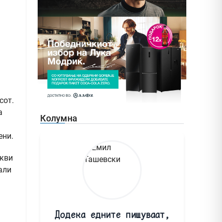
сот.
а
Колумна
ени.
акви
али
Додека едните пишуваат,