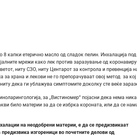
до 8 капки етерично масло од сладок пелин. Инхалација под
ијалните мрежи како лек против заразување од коронавиру
етот, ниту СЗО, ниту Центарот за контрола и превенција н
а за храна и лекови не го препорачуваат овој метод за кој
 ниту дека ги ублажува симптомите доколку сте веќе зараз
иноларингологија, за „Вистиномер“ појасни дека нема ник
кви било материи за да се избрка короната, или да се нам
нхалации на неодобрени материи, е да се предизвикаат
а предизвика изгореници во почетните делови од