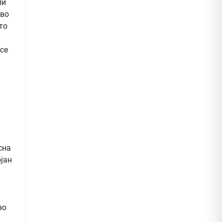
ли
аво
то
се
сна
ојан
во