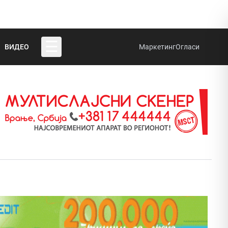
☰
ВИДЕО
Маркетинг
Огласи