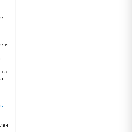
ње
нети
.
ана
го
та
илви