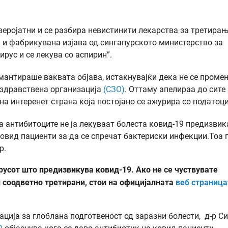
неверојатни и се разбира невистинити лекарства за третира
а и фабрикувана изјава од сингапурското министерство за
ирус и се лекува со аспирин”.
мантираше ваквата објава, истакнувајќи дека не се проме
 здравствена организација
(СЗО)
. Оттаму апелираа до сите
а интеренет страна која постојано се ажурира со податоци
а антибитоците не ја лекуваат болеста ковид-19 предизвик
ковид пациенти за да се спречат бактериски инфекции.Тоа 
р.
русот што предизвикува ковид-19. Ако не се чуствувате
и соодветно третирани, стои на официјалната
веб страница
ција за глоблана подготвеност од заразни болести, д-р С