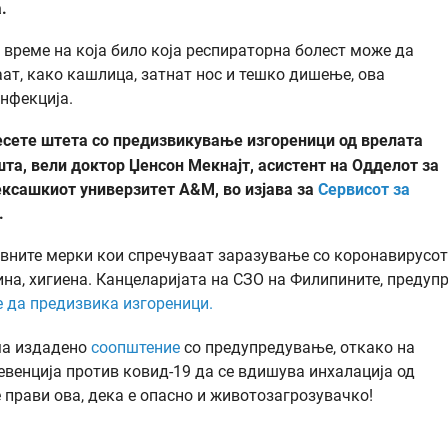
.
време на која било која респираторна болест може да
ат, како кашлица, затнат нос и тешко дишење, ова
нфекција.
несете штета со предизвикување изгореници од врелата
та, вели доктор Џенсон Мекнајт, асистент на Одделот за
ексашкиот универзитет A&M, во изјава за
Сервисот за
.
вните мерки кои спречуваат заразување со коронавирусот
ина, хигиена. Канцеларијата на СЗО на Филипините, предуп
 да предизвика изгореници.
ма издадено
соопштение
со предупредување, откако на
венција против ковид-19 да се вдишува инхалација од
 прави ова, дека е опасно и животозагрозувачко!