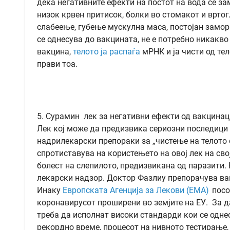
дека негативните ефекти на постот на вода се за
низок крвен притисок, болки во стомакот и врто
слабеење, губење мускулна маса, постојан замор
се однесува до вакцината, не е потребно никакв
вакцина,
телото ја распаѓа
мРНК и ја чисти од тел
прави тоа.
5. Сурамин лек за негативни ефекти од вакцинац
Лек кој може да предизвика сериозни последици п
надрилекарски препораки за „чистење на телото 
спротиставува на користењето на овој лек на свој
болест на слепилото, предизвикана од паразити. 
лекарски надзор. Доктор Фазлиу препорачува ва
Инаку
Европската Агенција за Лекови (EMA)
посо
коронавирусот проширени во земјите на ЕУ. За д
треба да исполнат високи стандарди кои се одне
рекордно време, процесот на нивното тестирање,