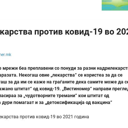
карства против ковид-19 во 20
mer.mk
те мрежи беа преплавени со понуди за разни надрилекарст
разата. Некогаш овие „лекарства“ се користеа за да се
гаш за да им се каже на граѓаните дека самите може да с
ажано штитат“ од ковид-19. „Вистиномер“ направи прегле
ласираа за „чудотворните тремани“ кои штитат од
а дури помагаат и за „детоксификација од вакцина“