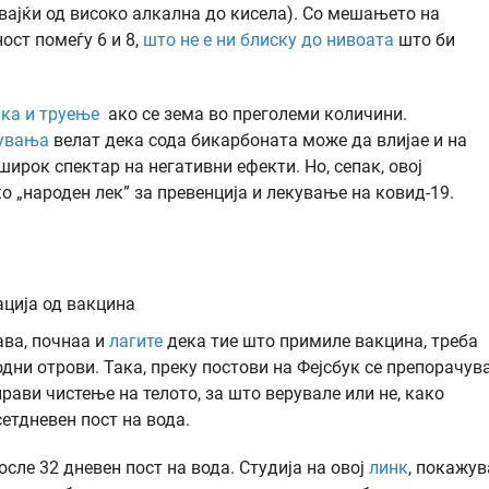
увајќи од високо алкална до кисела). Со мешањето на
ост помеѓу 6 и 8,
што не е ни блиску до нивоата
што би
ика и труење
ако се зема во преголеми количини.
жувања
велат дека сода бикарбоната може да влијае и на
ирок спектар на негативни ефекти. Но, сепак, овој
о „народен лек” за превенција и лекување на ковид-19.
ација од вакцина
ва, почнаа и
лагите
дека тие што примиле вакцина, треба
дни отрови. Така, преку постови на Фејсбук се препорачув
рави чистење на телото, за што верувале или не, како
етдневен пост на вода.
осле 32 дневен пост на вода. Студија на овој
линк
, покажув