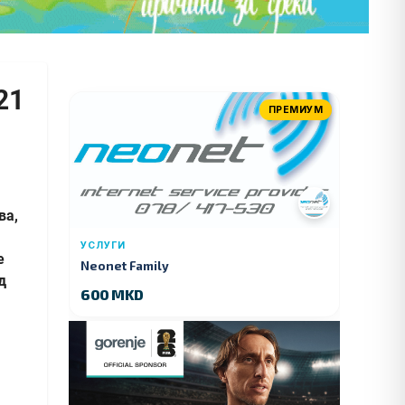
21
ПРЕМИУМ
ва,
УСЛУГИ
е
Neonet Family
д
600 MKD