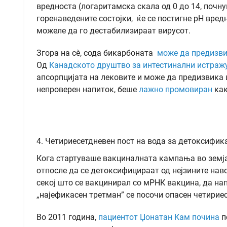
вредноста (логаритамска скала од 0 до 14, почн
горенаведените состојки, ќе се постигне pH вредн
можеле да го дестабилизираат вирусот.
Згора на сè, сода бикарбоната
може да предизв
Од
Канадското друштво за интестинални истра
апсорпцијата на лековите и може да предизвика ш
непроверен напиток, беше
лажно промовиран
как
4. Четириесетдневен пост на вода за детоксифик
Кога стартуваше вакциналната кампања во земја
отпосле да се детоксифицираат од нејзините наво
секој што се вакцинирал со мРНК вакцина, да нап
„најефикасен третман” се посочи опасен четириес
Во 2011 година,
пациентот Џонатан Кам почина
п