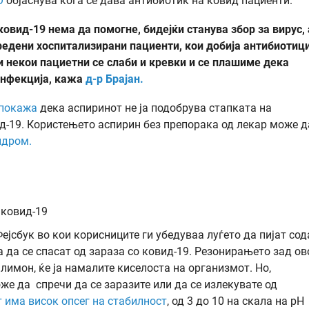
О
објаснува кога се дава антибиотик на ковид пациенти.
овид-19 нема да помогне, бидејќи станува збор за вирус, 
дредени хоспитализирани пациенти, кои добија антибиотици
и некои пациетни се слаби и кревки и се плашиме дека
инфекција, кажа
д-р Брајан.
покажа
дека аспиринот не ја подобрува стапката на
д-19. Користењето аспирин без препорака од лекар може д
ндром.
 ковид-19
јсбук во кои корисниците ги убедуваа луѓето да пијат сод
 да се спасат од зараза со ковид-19. Резонирањето зад ов
 лимон, ќе ја намалите киселоста на организмот. Но,
же да спречи да се заразите или да се излекувате од
 има висок опсег на стабилност
, од 3 до 10 на скала на рН