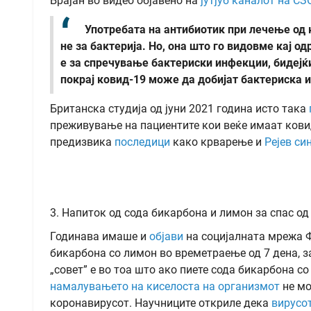
Брајан во видео објавено на
јутјуб каналот на СЗ
Употребата на антибиотик при лечење од к
не за бактерија. Но, она што го видовме кај о
е за спречување бактериски инфекции, бидејќ
покрај ковид-19 може да добијат бактериска 
Британска студија од јуни 2021 година исто така
преживување на пациентите кои веќе имаат кови
предизвика
последици
како крварење и
Рејев си
3. Напиток од сода бикарбона и лимон за спас од
Годинава имаше и
објави
на социјалната мрежа Фе
бикарбона со лимон во времетраење од 7 дена, за
„совет” е во тоа што ако пиете сода бикарбона со
намалувањето на киселоста на организмот
не мо
коронавирусот. Научниците откриле дека
вирусот