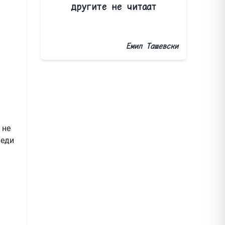
другите не читаат
Емил Ташевски
 не
реди