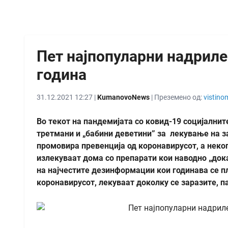
Пет најпопуларни надриле
година
31.12.2021 12:27 |
KumanovoNews
| Преземено од:
vistino
Во текот на пандемијата со ковид-19 социјални
третмани и „бабини деветини” за лекување на за
промовира превенција од коронавирусот, а неко
излекуваат дома со препарати кои наводно „док
на најчестите дезинформации кои годинава се п
коронавирусот, лекуваат доколку се заразите, п