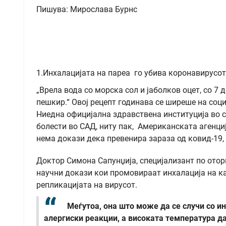
Пишува: Мирослава Бурнс
1.Инхалацијата на пареа го убива коронавирусот
„Врела вода со морска сол и јаболков оцет, со 7 
пешкир.“ Овој рецепт годинава се ширеше на соц
Ниедна официјална здравствена институција во св
болести во САД, ниту пак, Американската агенциј
нема докази дека превенира зараза од ковид-19,
Доктор Симона Сапунџија, специјализант по отор
научни докази кои промовираат инхалација на ка
репликацијата на вирусот.
Меѓутоа, она што може да се случи со и
алергиски реакции, а високата температура д