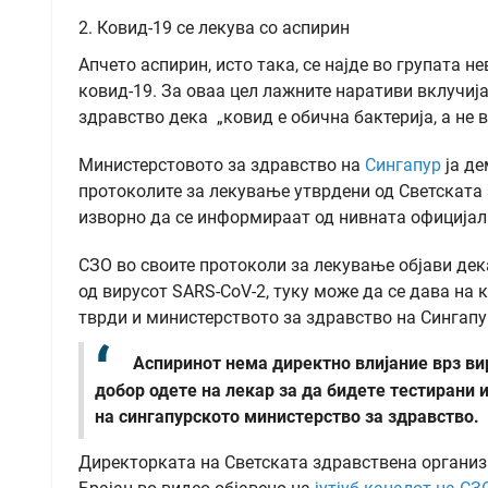
2. Ковид-19 се лекува со аспирин
Апчето аспирин, исто така, се најде во групата 
ковид-19. За оваа цел лажните наративи вклучиј
здравство дека „ковид е обична бактерија, а не в
Министерстовото за здравство на
Сингапур
ја де
протоколите за лекување утврдени од Светската
изворно да се информираат од нивната официјалн
СЗО во своите протоколи за лекување објави дек
од вирусот SARS-CoV-2, туку може да се дава на 
тврди и министерството за здравство на Сингапу
Аспиринот нема директно влијание врз ви
добор одете на лекар за да бидете тестирани 
на сингапурското министерство за здравство.
Директорката на Светската здравствена организа