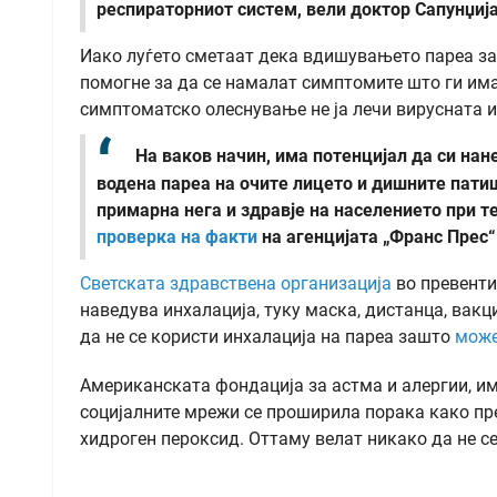
респираторниот систем, вели доктор Сапунџија
Иако луѓето сметаат дека вдишувањето пареа за 
помогне за да се намалат симптомите што ги има
симптоматско олеснување не ја лечи вирусната и
На ваков начин, има потенцијал да си на
водена пареа на очите лицето и дишните патиш
примарна нега и здравје на населението при т
проверка на факти
на агенцијата „Франс Прес“
Светската здравствена организација
во превенти
наведува инхалација, туку маска, дистанца, вакц
да не се користи инхалација на пареа зашто
може
Американската фондација за астма и алергии, и
социјалните мрежи се проширила порака како пре
хидроген пероксид. Оттаму велат никако да не се