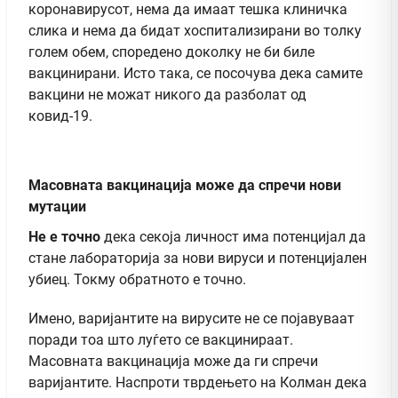
коронавирусот, нема да имаат тешка клиничка
слика и нема да бидат хоспитализирани во толку
голем обем, споредено доколку не би биле
вакцинирани. Исто така, се посочува дека самите
вакцини не можат никого да разболат од
ковид-19.
Масовната вакцинација може да спречи нови
мутации
Не е точно
дека секоја личност има потенцијал да
стане лабораторија за нови вируси и потенцијален
убиец. Токму обратното е точно.
Имено, варијантите на вирусите не се појавуваат
поради тоа што луѓето се вакцинираат.
Масовната вакцинација може да ги спречи
варијантите. Наспроти тврдењето на Колман дека