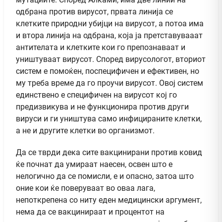
одбрана против вирусот, првата линија се
клетките природни убијци на вирусот, а потоа има
и втора линија на одбрана, која ја претставувааат
антителата и клетките кои го препознаваат и
уништуваат вирусот. Според вирусологот, вториот
систем е помоќен, поспецифичен и ефективен, но
му треба време да го проучи вирусот. Овој систем
единствено е специфичен на вирусот кој го
предизвикува и не функционира против други
вируси и ги уништува само инфицираните клетки,
а не и другите клетки во организмот.
Да се тврди дека сите вакцинирани против ковид
ќе почнат да умираат наесен, освен што е
нелогично да се помисли, е и опасно, затоа што
оние кои ќе поверуваат во оваа лага,
непоткрепена со ниту еден медицински аргумент,
нема да се вакцинираат и процентот на