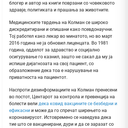
блогер и автор на книги поврзани со човековото
здравје, политиката и прашања за животните.
Медицинските тврдења на Колман се широко
дискредитирани и опишани како псевдонаучни.
Тој работел како лекар во минатото, но во март
2016 година не ја обновил лиценцата. Во 1981
година, одделот за здравство и социјално
осигурување го казнил, зашто не сакал да му ја
испише дијагнозата на свој пациент, со
образложение дека тоа е нарушување на
приватноста на пациентот.
Наспроти дезинформациите на Колман пренесени
во постот, Центарот за контрола и превенција на
болести вели
дека ковид вакцините се безбедни и
ефикасни
и може да го спречат ширењето на
коронавирусот. Истовремено се наведува дека
тие што се вакцинирани, дури и да се заразат со