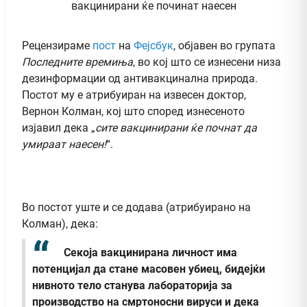
Рецензираме
пост
на
Фејсбук
, објавен во групата
Последните времиња
, во кој што се изнесени низа
дезинформации од антивакцинална природа.
Постот му е атрибуиран на извесен доктор,
Вернон Колман, кој што според изнесеното
изјавил дека „
сите вакцинирани ќе почнат да
умираат наесен!
“.
Во постот уште и се додава (атрибуирано на
Колман), дека:
Секоја вакцинирана личност
има
потенцијал да стане масовен убиец, бидејќи
нивното тело станува лабораторија за
производство на смртоносни вируси и дека