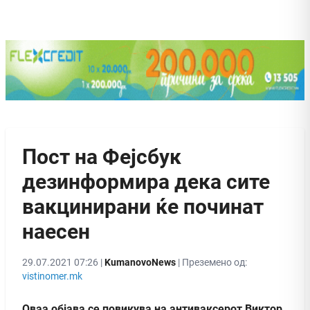
Пост на Фејсбук
дезинформира дека сите
вакцинирани ќе починат
наесен
29.07.2021 07:26 |
KumanovoNews
| Преземено од:
vistinomer.mk
Оваа објава се повикува на антиваксерот Виктор