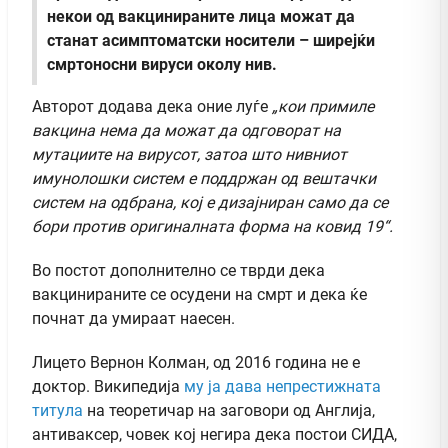
некои од вакцинираните лица можат да
станат асимптоматски носители – ширејќи
смртоносни вируси околу нив.
Авторот додава дека оние луѓе
„кои примиле
вакцина нема да можат да одговорат на
мутациите на вирусот, затоа што нивниот
имунолошки систем е поддржан од вештачки
систем на одбрана, кој е дизајниран само да се
бори против оригиналната форма на ковид 19“.
Во постот дополнително се тврди дека
вакцинираните се осудени на смрт и дека ќе
почнат да умираат наесен.
Лицето Вернон Колман, од 2016 година не е
доктор. Википедија
му ја дава непрестижната
титула
на теоретичар на заговори од Англија,
антиваксер, човек кој негира дека постои СИДА,