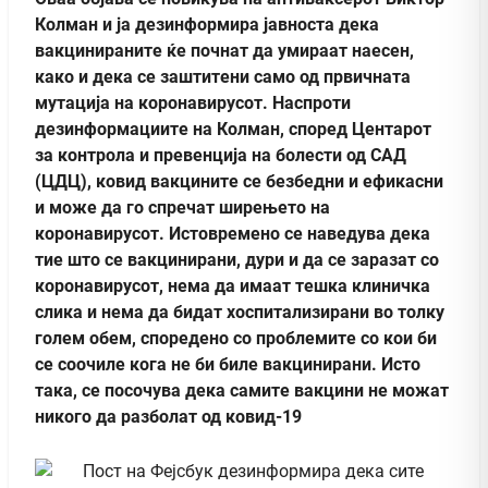
Колман и ја дезинформира јавноста дека
вакцинираните ќе почнат да умираат наесен,
како и дека се заштитени само од првичната
мутација на коронавирусот. Наспроти
дезинформациите на Колман, според Центарот
за контрола и превенција на болести од САД
(ЦДЦ), ковид вакцините се безбедни и ефикасни
и може да го спречат ширењето на
коронавирусот. Истовремено се наведува дека
тие што се вакцинирани, дури и да се заразат со
коронавирусот, нема да имаат тешка клиничка
слика и нема да бидат хоспитализирани во толку
голем обем, споредено со проблемите со кои би
се соочиле кога не би биле вакцинирани. Исто
така, се посочува дека самите вакцини не можат
никого да разболат од ковид-19