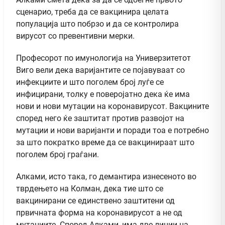
сценарио, треба да се вакцинира целата
популација што побрзо и да се контролира
вирусот со превентивни мерки.
Професорот по имунологија на Универзитетот
Виго вели дека варијантите се појавуваат со
инфекциите и што поголем број луѓе се
инфицирани, толку е поверојатно дека ќе има
нови и нови мутации на коронавирусот. Вакцините
според него ќе заштитат против развојот на
мутации и нови варијанти и поради тоа е потребно
за што пократко време да се вакцинираат што
поголем број граѓани.
Алками, исто така, го демантира изнесеното во
тврдењето на Колман, дека тие што се
вакцинирани се единствено заштитени од
првичната форма на коронавирусот а не од
мутациите. Според Алками, има две линии на