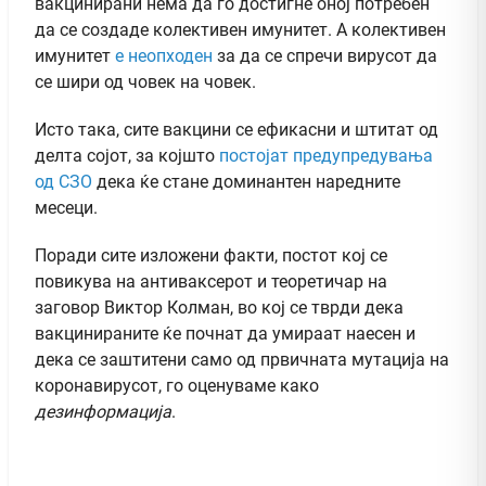
вакцинирани нема да го достигне оној потребен
да се создаде колективен имунитет. А колективен
имунитет
е неопходен
за да се спречи вирусот да
се шири од човек на човек.
Исто така, сите вакцини се ефикасни и штитат од
делта сојот, за којшто
постојат предупредувања
од СЗО
дека ќе стане доминантен наредните
месеци.
Поради сите изложени факти, постот кој се
повикува на антиваксерот и теоретичар на
заговор Виктор Колман, во кој се тврди дека
вакцинираните ќе почнат да умираат наесен и
дека се заштитени само од првичната мутација на
коронавирусот, го оценуваме како
дезинформација
.