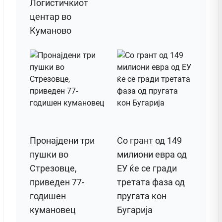
Логистичкиот
центар во
Куманово
Пронајдени три
Со грант од 149
пушки во
милиони евра од
Стрезовце,
ЕУ ќе се гради
приведен 77-
третата фаза од
годишен
пругата кон
кумановец
Бугарија