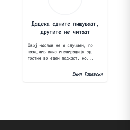
Додека едните пишуваат,
другите не читаат
Овој наслов не е случаен, го
позајмив како инспирација од
гостин во еден подкаст, но...
Емил Ташевски