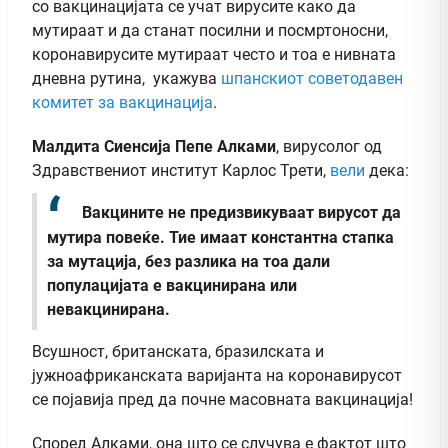
со вакцинацијата се учат вирусите како да
мутираат и да станат посилни и посмртоносни,
коронавирусите мутираат често и тоа е нивната
дневна рутина, укажува
шпанскиот советодавен
комитет за вакцинација
.
Малдита Сиенсија Пепе Алками
, вирусолог од
Здравствениот институт Карлос Трети,
вели
дека:
Вакцините не предизвикуваат вирусот да
мутира повеќе. Тие имаат константна стапка
за мутација, без разлика на тоа дали
популацијата е вакцинирана или
невакцинирана.
Всушност, британската, бразилската и
јужноафриканската варијанта на коронавирусот
се појавија пред да почне масовната вакцинација!
Според Алками, она што се случува е фактот што