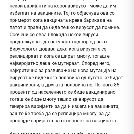
некои варијанти на коронавирусот може да им
избегаат на вакцините. Тој го објаснува ова со
примерот кога вакцината крева барикада на
патот и прави да биде тешко вирусот да помине.
Соочени со оваа блокада некои вируси
продолжуваат да патуваат надвор од патот.
Вирусологот додава дека кога вирусите се
реплицираат и кога се шират многу, тогаш е
најверојатно дека ќе мутираат. Според него,
најкритично за развивање на нова мутација на
вирусот ќе биде кога половина од луѓето ќе бидат
вакцинирани, а другата половина не. Но, кога 85
проценти од населението ќе биде вакцинирано
тогаш ќе биде многу тешко за вирусот да
генерира варијанти за да ѝ избега на вакцината,
зашто ќе треба да се реплицира многу, за да
пронајде варијанта на отпорност на вакцината.
Алками смета дека за да се одбегне првото