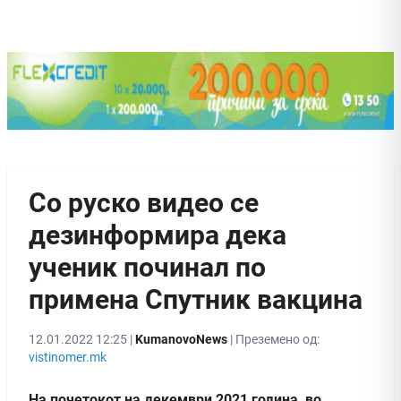
Со руско видео се
дезинформира дека
ученик починал по
примена Спутник вакцина
12.01.2022 12:25 |
KumanovoNews
| Преземено од:
vistinomer.mk
На почетокот на декември 2021 година, во