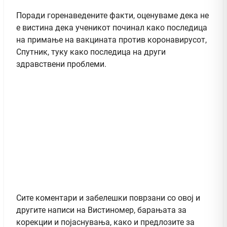
Поради горенаведените факти, оценуваме дека не
е вистина дека ученикот починал како последица
на примање на вакцината против коронавирусот,
Спутник, туку како последица на други
здравствени проблеми.
Сите коментари и забелешки поврзани со овој и
другите написи на Вистиномер, барањата за
корекции и појаснувања, како и предлозите за