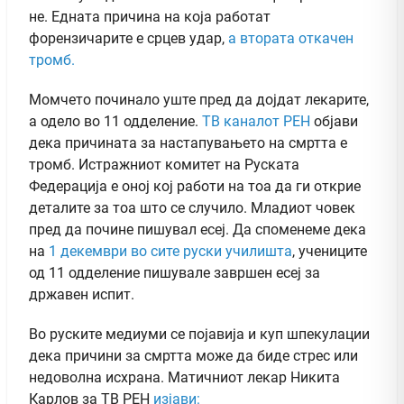
не. Едната причина на која работат
форензичарите е срцев удар,
а втората откачен
тромб.
Момчето починало уште пред да дојдат лекарите,
a одело во 11 одделение.
ТВ каналот РЕН
објави
дека причината за настапувањето на смртта е
тромб. Истражниот комитет на Руската
Федерација е оној кој работи на тоа да ги открие
деталите за тоа што се случило. Младиот човек
пред да почине пишувал есеј. Да споменеме дека
на
1 декември во сите руски училишта
, учениците
од 11 одделение пишувале завршен есеј за
државен испит.
Во руските медиуми се појавија и куп шпекулации
дека причини за смртта може да биде стрес или
недоволна исхрана. Матичниот лекар Никита
Карлов за ТВ РЕН
изјави: