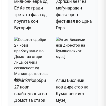
милиони евра од
„Српски вез“ на
ЕУ ќе се гради
меѓународен
третата фаза од
фолклорен
пругата кон
фестивал во Црна
Бугарија
Гора
Советот одобри
Агим Бислими
27 нови
нов директор на
вработувања во
Кумановскиот
Домот за стари
музеј