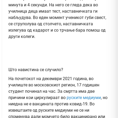
минута и 4 секунди. На него се гледа дека во
училница деца имаат тест, наставничката ги
набљудува. Во еден момент ученикот губи свест,
се струполува од столчето, наставничката
излегува од кадарот и со трчање бара помош од
други колеги.
Што навистина се случило?
На почетокот на декември 2021 година, во
училиште во московскиот регион, 17 годишен
студент починал на час. За смртта има две
причини кои циркулираат во
руските медиуми
, но
ниедна не е вакцината против ковид-19. Во
извештаите од руските медиуми не се ни
споменува дали момчето било вакцинирано или