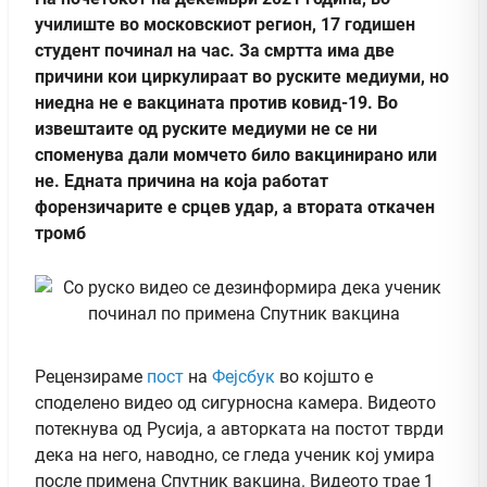
училиште во московскиот регион, 17 годишен
студент починал на час. За смртта има две
причини кои циркулираат во руските медиуми, но
ниедна не е вакцината против ковид-19. Во
извештаите од руските медиуми не се ни
споменува дали момчето било вакцинирано или
не. Едната причина на која работат
форензичарите е срцев удар, а втората откачен
тромб
Рецензираме
пост
на
Фејсбук
во којшто е
споделено видео од сигурносна камера. Видеото
потекнува од Русија, а авторката на постот тврди
дека на него, наводно, се гледа ученик кој умира
после примена Спутник вакцина. Видеото трае 1