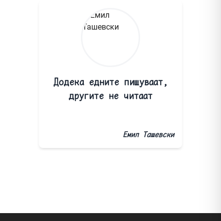
Додека едните пишуваат,
другите не читаат
Емил Ташевски