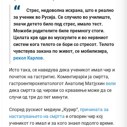
Стрес, недоволна исхрана, што е реално
за ученик во Русија. Се случило во училиште,
значи детето било под стрес, имало тест.
Можеби родителите биле премногу стоги.
Целата крв оди во мускулите и во нервниот
систем кога телото се бори со стресот. Телото
чувствува закана по живот, се мобилизира,
рекол Карлов.
Исто така, се наведува дека ученикот имал чир и
почеток на гастритис. Коментирајќи ја смртта,
гастроентерохепатологот Анатолиј Матјухин
вели
дека смртта од чирови со крвавење може да се
случи од три до пет минути.
Според рускиот медиум „Курир“,
причината за
настапувањето на смртта
е отворен чир кој
ученикот го имал и за кого знаел подолго време.