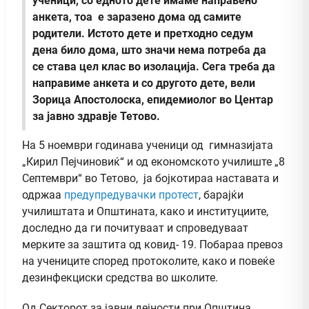
ученици, со едното дете имаме направено
анкета, тоа е заразено дома од самите
родители. Истото дете и претходно седум
дена било дома, што значи нема потреба да
се става цел клас во изолација. Сега треба да
направиме анкета и со другото дете, вели
Зорица Апостолоска, епидемиолог во Центар
за јавно здравје Тетово.
На 5 ноември годинава ученици од гимназијата
„Кирил Пејчиновиќ“ и од економското училиште „8
Септември“ во Тетово, ја бојкотираа наставата и
одржаа
предупредувачки протест
, барајќи
училиштата и Општината, како и институциите,
доследно да ги почитуваат и спроведуваат
мерките за заштита од ковид- 19. Побараа превоз
на учениците според протоколите, како и повеќе
дезинфекциски средства во школите.
Од Секторот за јавни дејности при Општина