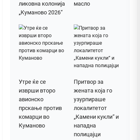
ликовна колонија
масло
„Куманово 2026“
Утре ќе се
Притвор за
изврши второ
жената која го
авионско
узурпираше
прскање против
локалитетот
комарци во
„Камени кукли“ и
Куманово
нападна
полицајци