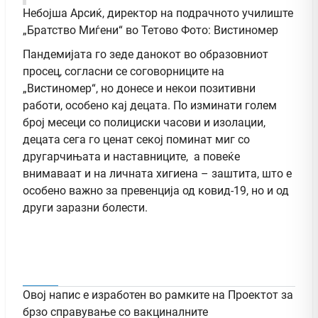
Небојша Арсиќ, директор на подрачното училиште
„Братство Миѓени“ во Тетово Фото: Вистиномер
Пандемијата го зеде данокот во образовниот
просец, согласни се соговорниците на
„Вистиномер“, но донесе и некои позитивни
работи, особено кај децата. По изминати голем
број месеци со полициски часови и изолации,
децата сега го ценат секој поминат миг со
другарчињата и наставниците, а повеќе
внимаваат и на личната хигиена – заштита, што е
особено важно за превенција од ковид-19, но и од
други заразни болести.
Овој напис е изработен во рамките на Проектот за
брзо справување со вакциналните