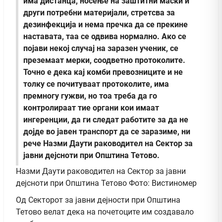
има дистанца, носење на заштитни маски и
други потребни материјали, стретсва за
дезинфекција и нема пречка да се прекине
наставата, таа се одвива нормално. Ако се
појави некој случај на заразен ученик, се
преземаат мерки, соодветно протоколите.
Точно е дека кај комби превозниците и не
толку се почитуваат протоколите, има
премногу гужви, но тоа треба да го
контролираат тие органи кои имаат
ингеренции, да ги следат работите за да не
дојде во јавен транспорт да се заразиме, ни
рече Назми Даути раководител на Сектор за
јавни дејсноти при Општина Тетово.
Назми Даути раководител на Сектор за јавни
дејсноти при Општина Тетово Фото: Вистиномер
Од Секторот за јавни дејности при Општина
Тетово велат дека на почетоците им создавало