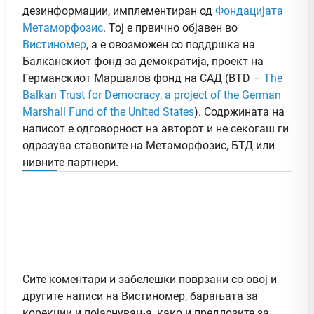
дезинформации, имплементиран од
Фондацијата
Метаморфозис
. Тој е првично објавен во
Вистиномер
, а e овозможен со поддршка на
Балканскиот фонд за демократија, проект на
Германскиот Маршалов фонд на САД (BTD –
The
Balkan Trust for Democracy, a project of the German
Marshall Fund of the United States
). Содржината на
написот е одговорност на авторот и не секогаш ги
одразува ставовите на Метаморфозис, БТД или
нивните партнери.
Сите коментари и забелешки поврзани со овој и
другите написи на Вистиномер, барањата за
корекции и појаснувања, како и предлозите за