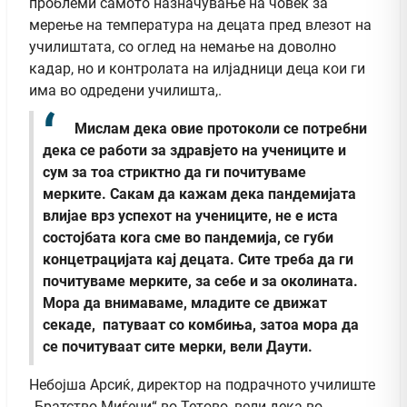
проблеми самото назначување на човек за
мерење на температура на децата пред влезот на
училиштата, со оглед на немање на доволно
кадар, но и контролата на илјадници деца кои ги
има во одредени училишта,.
Мислам дека овие протоколи се потребни
дека се работи за здравјето на учениците и
сум за тоа стриктно да ги почитуваме
мерките. Сакам да кажам дека пандемијата
влијае врз успехот на учениците, не е иста
состојбата кога сме во пандемија, се губи
концетрацијата кај децата. Сите треба да ги
почитуваме мерките, за себе и за околината.
Мора да внимаваме, младите се движат
секаде, патуваат со комбиња, затоа мора да
се почитуваат сите мерки, вели Даути.
Небојша Арсиќ, директор на подрачното училиште
„Братство Миѓени“ во Тетово, вели дека во