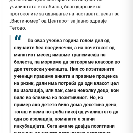
училиштата е стабилна, благодарение на
протоколите за одвивање на наставата, велат за
„Вистиномер“ од Центарот за јавно здравје
Тетово.
Во оваа учебна година голем дел од
случаите беа поединечни, а на почетокот од
минатиот месец имавме трансмисија на
болеста, па моравме да затвораме класови во
две тетовски училишта. Ние со позитивните
ученици правиме анкета и правиме проценка
на ризик, дали има потреба да оди класот цел
во изолација, или пак, само неколку деца, кои
биле во близина на позитивниот. Но, на
пример ако детето било дома десетина дена,
тогаш и нема потреба никој од училиштето да
оди во изолација, помината е значи
инкубацијата.
Сега имаме двајца позитивни