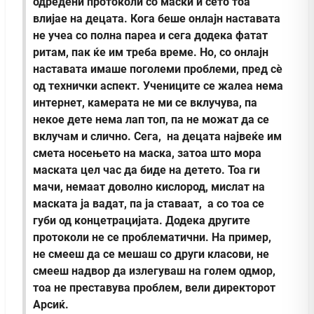
одредени протоколи со маски и сето тоа
влијае на децата. Кога беше онлајн наставата
не учеа со полна пареа и сега додека фатат
ритам, пак ќе им треба време. Но, со онлајн
наставата имаше поголеми проблеми, пред сè
од технички аспект. Учениците се жалеа нема
интернет, камерата не ми се вклучува, па
некое дете нема лап топ, па не можат да се
вклучам и слично.
Сега, на децата највеќе им
смета носењето на маска, затоа што мора
маската цел час да биде на детето. Тоа ги
мачи, немаат доволно кислород, мислат на
маската ја вадат, па ја ставаат, а со тоа се
губи од концетрацијата.
Додека другите
протоколи не се проблематични. На пример,
не смееш да се мешаш со други класови, не
смееш надвор да излегуваш на голем одмор,
тоа не преставува проблем, вели директорот
Арсиќ.