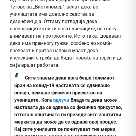
Тетово за „Вистиномер“, велат дека во
училиштата има доволно седства за
дезинфекција. Оттаму потврдија дека
превозниците кои ги возат учениците, не толку
внимаваат на протоколите. Исто така, додаваат
дека има премногу гужви, особено во комби
превозот и притоа напоменуваат дека
инспекциите треба да бидат повеќе на терен и да
си ја вршат работата.
Сите знаеме дека кога беше големиот
бран на ковид-19 наставата се одвиваше
онлајн, немаше физичко присуство на
учениците. Кога
одлучи
Владата дека може
наставата да се одвива со физичко присуство,
оттогаш општината ги презеде сите заштитни
мерки за да може да се одвива овој процес.
Кај сите училишта се почитуваат тие мерки,