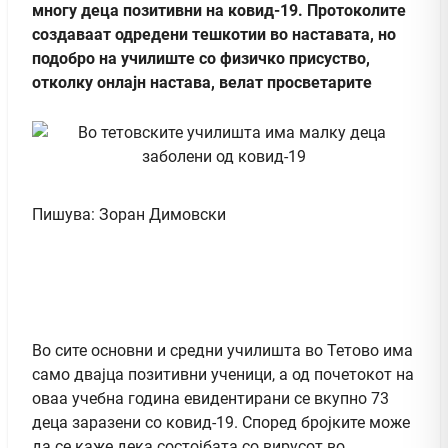
многу деца позитивни на ковид-19.
Протоколите
создаваат одредени тешкотии во наставата, но
подобро на училиште со физичко присуство,
отколку онлајн настава, велат просветарите
Пишува: Зоран Димовски
Во сите основни и средни училишта во Тетово има
само двајца позитивни ученици, а од почетокот на
оваа учебна година евидентирани се вкупно 73
деца заразени со ковид-19. Според бројките може
да се каже дека состојбата со вирусот во