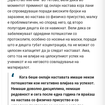
моментот преминот од онлајн настава која лани
се спроведуваше поради високите бројки на
заразени, во настава со физичко присуство, малку
е проблематичен, но според него, од второ
полугодие децата ќе се навикнат. Вели дека се
забележуваат одредени потешкотии со
протоколите, особено со носење на маски, поради
што и децата губат коцентрација, па не можат со
целосен капацитет да ја следат настават. Ама,
сето тоа не влијае на целокупниот успех на
ученикот и на неговото совладување на
материјалот.
Кога беше онлајн наставата имаше некои
потешкотии кои негативно влијаеа на успехот.
Немаше доволно дисциплина, немаше
редовност и сега после една година ги враќаш
на настава со физичко присуство и со