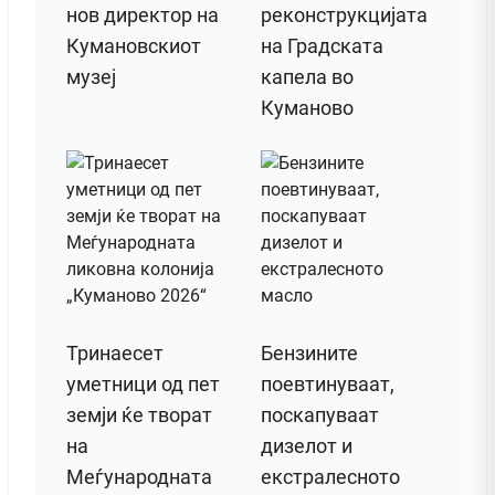
нов директор на
реконструкцијата
Кумановскиот
на Градската
музеј
капела во
Куманово
Тринаесет
Бензините
уметници од пет
поевтинуваат,
земји ќе творат
поскапуваат
на
дизелот и
Меѓународната
екстралесното