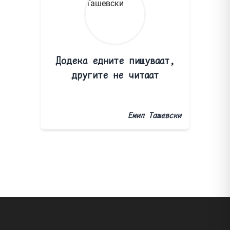
Додека едните пишуваат,
другите не читаат
Емил Ташевски