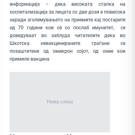
информација – дека високата стапка на
хоспитализација за лицата со две дози е повисока
заради зголемувањето на приемите кај постарите
од 70 години кои сè со послаб имунитет, се
доведуваат во заблуда читателите дека во
Шкотска невакцинираните граѓани се
позаштитени од омикрон сојот, од оние кои
примиле вакцина