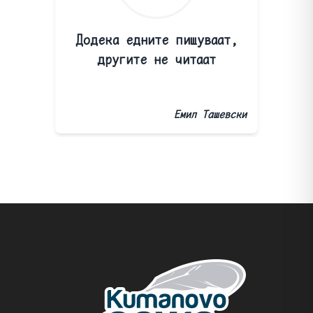
Додека едните пишуваат,
другите не читаат
Емил Ташевски