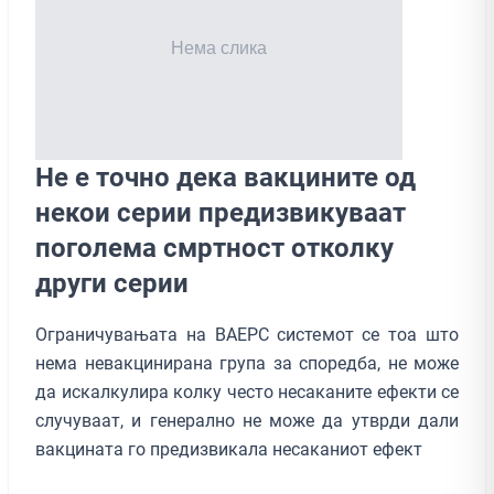
Не е точно дека вакцините од
некои серии предизвикуваат
поголема смртност отколку
други серии
Ограничувањата на ВАЕРС системот се тоа што
нема невакцинирана група за споредба, не може
да искалкулира колку често несаканите ефекти се
случуваат, и генерално не може да утврди дали
вакцината го предизвикала несаканиот ефект