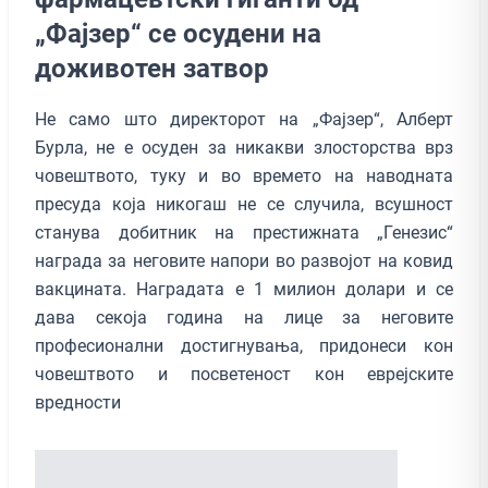
„Фајзер“ се осудени на
доживотен затвор
Не само што директорот на „Фајзер“, Алберт
Бурла, не е осуден за никакви злосторства врз
човештвото, туку и во времето на наводната
пресуда која никогаш не се случила, всушност
станува добитник на престижната „Генезис“
награда за неговите напори во развојот на ковид
вакцината. Наградата е 1 милион долари и се
дава секоја година на лице за неговите
професионални достигнувања, придонеси кон
човештвото и посветеност кон еврејските
вредности