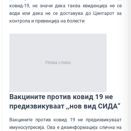
ковид-19, не значи дека таква евиденција не се
води или дека не се доставува до Центарот за
контрола и превенција на болести
Вакцините против ковид 19 не
предизвикуваат ,,нов вид СИДА”
Вакцините против ковид 19 не предизвикуваат
имуносупресија. Ова е дезинформација слична на