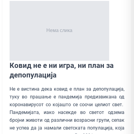
Ковид не е ни игра, ни план за
депопулација
Не е вистина дека ковид е план за депопулација,
туку во прашање е пандемија предизвикана од
коронавирусот со којашто се соочи целиот свет.
Пандемијата, иако насекде во светот одзема
бројни животи од различни возрасни групи, сепак
не успеа да ја намали светската популација, која