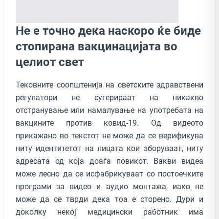
Не е точно дека наскоро ќе биде
стопирана вакцинацијата во
целиот свет
Тековните соопштенија на светските здравствени
регулатори не сугерираат на никакво
отстранување или намалување на употребата на
вакцините против ковид-19. Од видеото
прикажано во текстот не може да се верификува
ниту идентитетот на лицата кои зборуваат, ниту
адресата од која доаѓа повикот. Вакви видеа
може лесно да се исфабрикуваат со постоечките
програми за видео и аудио монтажа, иако не
може да се тврди дека тоа е сторено. Дури и
доколку некој медицински работник има