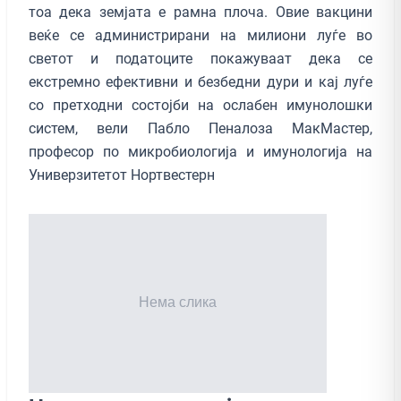
тоа дека земјата е рамна плоча. Овие вакцини
веќе се администрирани на милиони луѓе во
светот и податоците покажуваат дека се
екстремно ефективни и безбедни дури и кај луѓе
со претходни состојби на ослабен имунолошки
систем, вели Пабло Пеналоза МакМастер,
професор по микробиологија и имунологија на
Универзитетот Нортвестерн