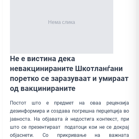
Не е вистина дека
невакцинираните Шкотланѓани
поретко се заразуваат и умираат
од вакцинираните
Постот што е предмет на оваа рецензија
дезинформира и создава погрешна перцепција во
јавноста. На објавата ѝ недостига контекст, при
што се презентираат податоци кои не се докрај
објаснети. Со прикривање на важната