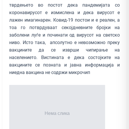
тврдењето во постот дека пандемијата со
коронавирусот е измислена и дека вирусот е
лажен имагинарен. Ковид-19 постои и е реален, а
тоа го потврдуваат секојдневните бројки на
заболени луѓе и починати од вирусот на светско
ниво. Исто така, апсолутно е невозможно преку
вакцините да се изврши чипирање на
населението. Вистината е дека состојките на
вакцините се позната и јавна информација и
ниедна вакцина не содржи микрочип