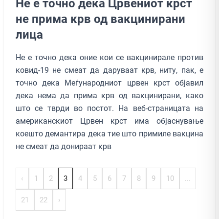
Не е точно дека Црвениот крст
не прима крв од вакцинирани
лица
Не е точно дека оние кои се вакцинирале против
ковид-19 не смеат да даруваат крв, ниту, пак, е
точно дека Меѓународниот црвен крст објавил
дека нема да прима крв од вакцинирани, како
што се тврди во постот. На веб-страницата на
американскиот Црвен крст има објаснување
коешто демантира дека тие што примиле вакцина
не смеат да донираат крв
‹
1
2
3
4
5
6
7
8
9
10
...
21
22
›