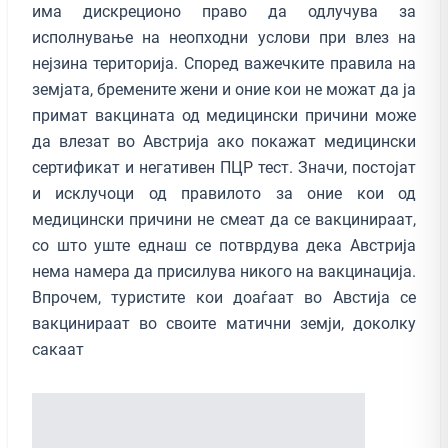
има дискреционо право да одлучува за
исполнување на неопходни услови при влез на
нејзина територија. Според важечките правила на
земјата, бремените жени и оние кои не можат да ја
примат вакцината од медицински причини може
да влезат во Австрија ако покажат медицински
сертификат и негативен ПЦР тест. Значи, постојат
и исклучоци од правилото за оние кои од
медицински причини не смеат да се вакцинираат,
со што уште еднаш се потврдува дека Австрија
нема намера да присилува никого на вакцинација.
Впрочем, туристите кои доаѓаат во Австија се
вакцинираат во своите матични земји, доколку
сакаат