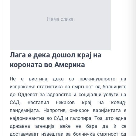
Лага е дека дошол крај на
короната во Америка
Не е вистина дека со прекинувањето на
испраќање статистика за смртност од болниците
до Одделот за здравство и социјални услуги на
САД, настапил некаков крај на ковид-
пандемијата. Напротив, омикрон варијантата е
најдоминантна во САД и галопира. Тоа што една
државна агенција веќе не бара да ѝ се
доставуваат извештаи за болничка смртност од