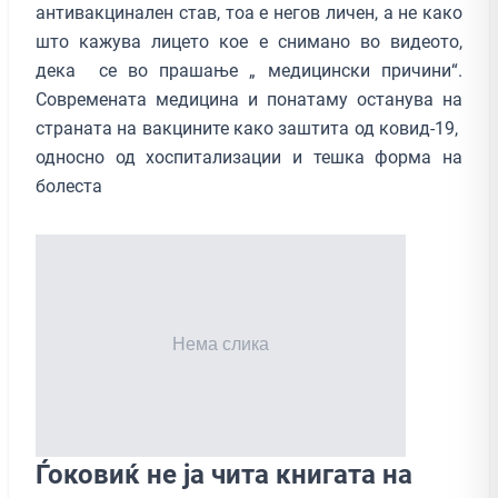
антивакцинален став, тоа е негов личен, а не како
што кажува лицето кое е снимано во видеото,
дека се во прашање „ медицински причини“.
Современата медицина и понатаму останува на
страната на вакцините како заштита од ковид-19,
односно од хоспитализации и тешка форма на
болеста
Ѓоковиќ не ја чита книгата на