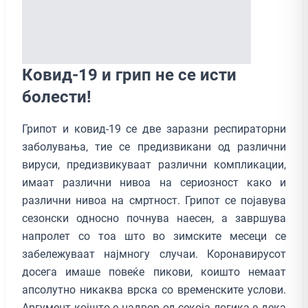
Ковид-19 и грип не се исти
болести!
Грипот и ковид-19 се две заразни респираторни
заболувања, тие се предизвикани од различни
вируси, предизвикуваат различни компликации,
имаат различни нивоа на сериозност како и
различни нивоа на смртност. Грипот се појавува
сезонски односно почнува наесен, а завршува
напролет со тоа што во зимските месеци се
забележуваат најмногу случаи. Коронавирусот
досега имаше повеќе пикови, коишто немаат
апсолутно никаква врска со временските услови.
Аргумент којшто е надвор од секоја логика е дека