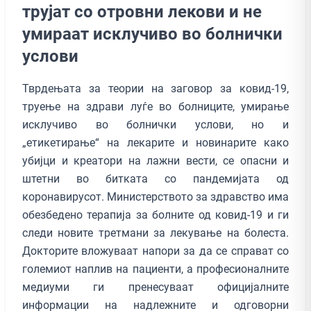
трујат со отровни лекови и не
умираат исклучиво во болнички
услови
Тврдењата за теории на заговор за ковид-19,
труење на здрави луѓе во болниците, умирање
исклучиво во болнички услови, но и
„етикетирање“ на лекарите и новинарите како
убијци и креатори на лажни вести, се опасни и
штетни во битката со пандемијата од
коронавирусот. Министерството за здравство има
обезбедено терапија за болните од ковид-19 и ги
следи новите третмани за лекување на болеста.
Докторите вложуваат напори за да се справат со
големиот наплив на пациенти, а професионалните
медиуми ги пренесуваат официјалните
информации на надлежните и одговорни