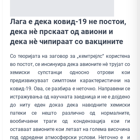
Лага е дека ковид-19 не постои,
дека нѐ прскаат од авиони и
дека нѐ чипираат со вакцините
Со теоријата на заговор за „кемтрејлс“ користена
во постот, се инсинуира дека авионите нè трујат со
хемиски супстанци односно отрови кои
предизвикуваат симптоми карактеристични на
ковид-19. Ова, се разбира е неточно. Направени се
истражувања од научната заедница и не е дојдено
до ниту еден доказ дека наводните хемиски
патеки се нешто различно од нормалните,
вообичаени траги од кондензација кои ги
оставаат авионите кои летаат на голема височина
под одредени атмосферски услови. Неточно е и