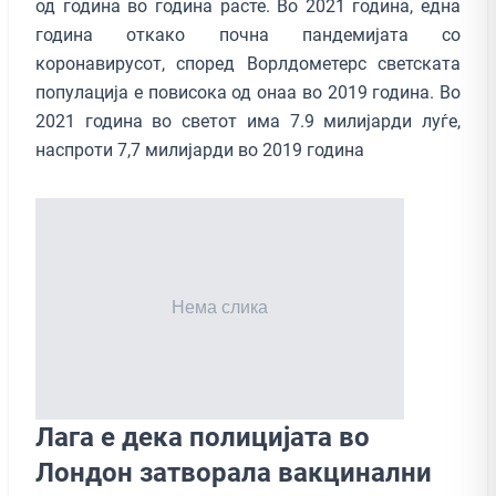
од година во година расте. Во 2021 година, една
година откако почна пандемијата со
коронавирусот, според Ворлдометерс светската
популација е повисока од онаа во 2019 година. Во
2021 година во светот има 7.9 милијарди луѓе,
наспроти 7,7 милијарди во 2019 година
Лага е дека полицијата во
Лондон затворала вакцинални