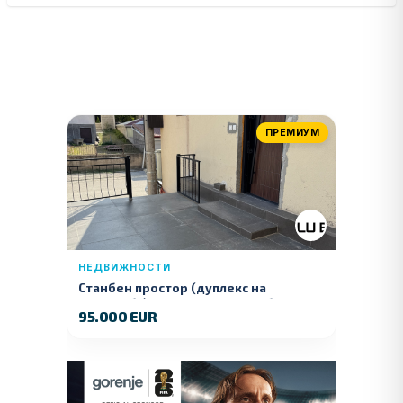
ПРЕМИУМ
НЕДВИЖНОСТИ
Станбен простор (дуплекс на
продажба) – Ул. Стојан Арсов бр. 1,
95.000 EUR
Куманово