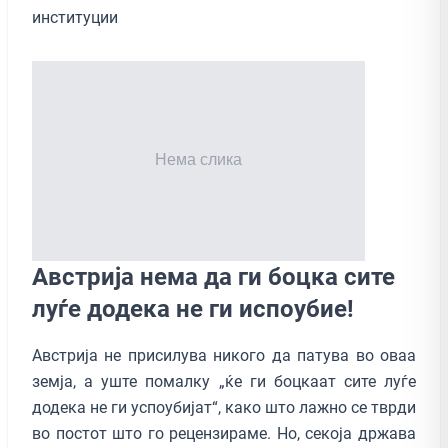
институции
Австрија нема да ги боцка сите
луѓе додека не ги испоубие!
Австрија не присилува никого да патува во оваа
земја, а уште помалку „ќе ги боцкаат сите луѓе
додека не ги успоубијат“, како што лажно се тврди
во постот што го рецензираме. Но, секоја држава