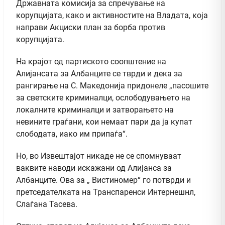
Државната комисија за спречување на
корупцијата, како и активностите на Владата, која
направи Акциски план за борба против
корупцијата.
На крајот од партиското соопштение на
Алијансата за Албанците се тврди и дека за
рангирање на С. Македонија придонеле „пасошите
за светските криминалци, ослободувањето на
локалните криминалци и затворањето на
невините граѓани, кои немаат пари да ја купат
слободата, иако им припаѓа“.
Но, во Извештајот никаде не се спомнуваат
ваквите наводи искажани од Алијанса за
Албанците. Ова за „ Вистиномер“ го потврди и
претседателката на Транспаренси Интернешнл,
Слаѓана Тасева.