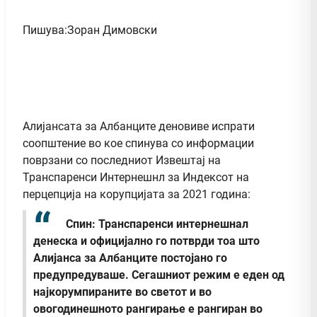
Пишува:Зоран Димовски
Алијансата за Албанците деновиве испрати
соопштение во кое спинува со информации
поврзани со последниот Извештај на
Транспаренси Интернешнл за Индексот на
перцепција на корупцијата за 2021 година:
Спин: Транспаренси интернешнал
денеска и официјално го потврди тоа што
Алијанса за Албанците постојано го
предупредуваше. Сегашниот режим е еден од
најкорумпираните во светот и во
овогодинешното рангирање е рангиран во