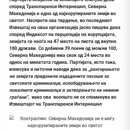
според Транспаренси Интернешнл, Северна
Македонија е една од најкорупираните земји во
светот. Наспроти ова тврдење, во последниот
Извештај на оваа организација јасно пишува дека
според Индексот на перцепција на корупцијата,
земјата се наоѓа на 87 место на листа од вкупно
180 држави. Со добиени 39 поени од можни 100,
Северна Македонија има скок од 24 места во
однос на минатата година. Партијата, исто така,
изнесува и неточни наводи дека за
„рангирањето
на земјата придонеле издадените пасоши за
светските криминалци, ослободувањето на
локалните криминалци и затворањето на невини
граѓани“,
иако ова воопшто не се споменува во
Извештајот на Транспаренси Интернешнл