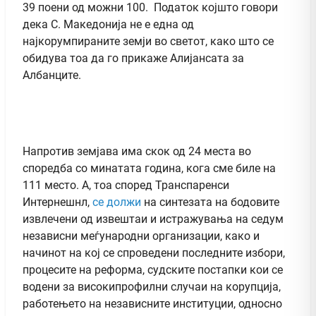
39 поени од можни 100. Податок којшто говори
дека С. Македонија не е една од
најкорумпираните земји во светот, како што се
обидува тоа да го прикаже Алијансата за
Албанците.
Напротив земјава има скок од 24 места во
споредба со минатата година, кога сме биле на
111 место. А, тоа според Транспаренси
Интернешнл,
се должи
на синтезата на бодовите
извлечени од извештаи и истражувања на седум
независни меѓународни организации, како и
начинот на кој се спроведени последните избори,
процесите на реформа, судските постапки кои се
водени за високипрофилни случаи на корупција,
работењето на независните институции, односно