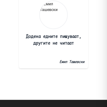
Додека едните пишуваат,
другите не читаат
Емил Ташевски