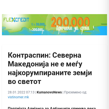
Контраспин: Северна
Македонија не е меѓу
најкорумпираните земји
во светот
28.01.2022 07:13 |
KumanovoNews
| Преземено од:
vistinomer.mk
Партијата Алијанса за Албанците спинува дека