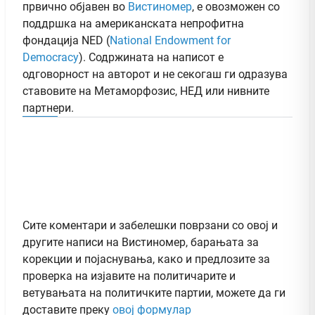
првично објавен во
Вистиномер
, e овозможен со
поддршка на американската непрофитна
фондација NED (
National Endowment for
Democracy
). Содржината на написот е
одговорност на авторот и не секогаш ги одразува
ставовите на Метаморфозис, НЕД или нивните
партнери.
Сите коментари и забелешки поврзани со овој и
другите написи на Вистиномер, барањата за
корекции и појаснувања, како и предлозите за
проверка на изјавите на политичарите и
ветувањата на политичките партии, можете да ги
доставите преку
овој формулар