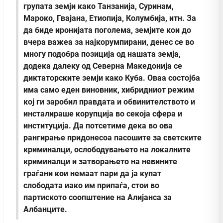
групата земји како Танзанија, Суринам,
Мароко, Гвајана, Етиопија, Колумбија, итн. За
да биде иронијата поголема, земјите кои до
вчера важеа за најкорумпирани, денес се во
многу подобра позиција од нашата земја,
додека далеку од Северна Македонија се
диктаторските земји како Куба.
Оваа состојба
има само еден виновник, хибридниот режим
кој ги заробил правдата и обвинителството и
инсталираше корупција во секоја сфера и
институција. Да потсетиме дека во ова
рангирање придонесоа пасошите за светските
криминалци, ослободувањето на локалните
криминалци и затворањето на невините
граѓани кои немаат пари да ја купат
слободата иако им припаѓа, стои во
партиското соопштение на Алијанса за
Албанците.