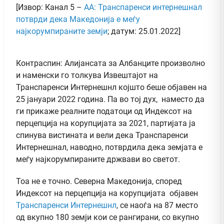
[Извор: Канал 5 –
АА: Транспаренси интернешнал
потврди дека Македонија е меѓу
најкорумпираните земји
; датум: 25.01.2022]
Контраспин: Алијансата за Албанците произволно
и наменски го толкува Извештајот на
Транспаренси Интернешнл којшто беше објавен на
25 јануари 2022 година. Па во тој дух, наместо да
ги прикаже реалните податоци од Индексот на
перцепција на корупцијата за 2021, партијата ја
спинува вистината и вели дека Транспаренси
Интернешнал, наводно, потврдила дека земјата е
меѓу најкорумпираните држвави во светот.
Тоа не е точно. Северна Македонија, според
Индексот на перцепција на корупцијата објавен
Транспаренси Интернешнл
, се наоѓа на 87 место
од вкупно 180 земји кои се рангирани, со вкупно