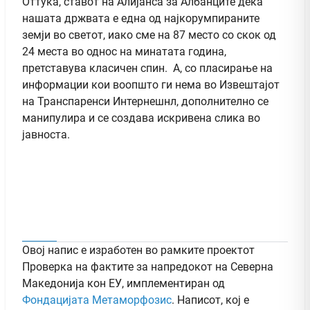
Оттука, ставот на Алијанса за Албанците дека
нашата држвата е една од најкорумпираните
земји во светот, иако сме на 87 место со скок од
24 места во однос на минатата година,
претставува класичен спин. А, со пласирање на
информации кои воопшто ги нема во Извештајот
на Транспаренси Интернешнл, дополнително се
манипулира и се создава искривена слика во
јавноста.
Овој напис е изработен во рамките проектот
Проверка на фактите за напредокот на Северна
Македонија кон ЕУ, имплементиран од
Фондацијата Метаморфозис
. Написот, кој е