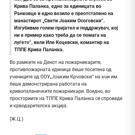
Крива Паланка, едно за единицата во
Ранковце и едно возило е преотстапено на
манастирот „Свети Јоаким Осоговски“.
Изгубивме голем пријател и поддржувач, кој
ни е пример како треба да се помага на
луѓето“, вели Иле Коцевски, комантир на
ТППЕ Крива Паланка.
Во рамките на Денот на пожарникарите,
противпожарната единица беше посетена од
учениците од ООУ„Јоаким Крчовски“ на кои им
беше демонстрирана работата на
кривопаланечките пожарникари. Воедно, во
просториите на ТППЕ Крива Паланка се спроведе
и крводарителска акција.
(Ж.Ц.)