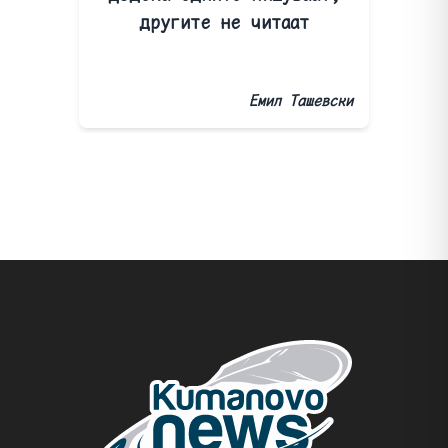
другите не читаат
Емил Ташевски