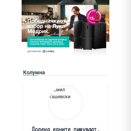
Колумна
Додека едните пишуваат,