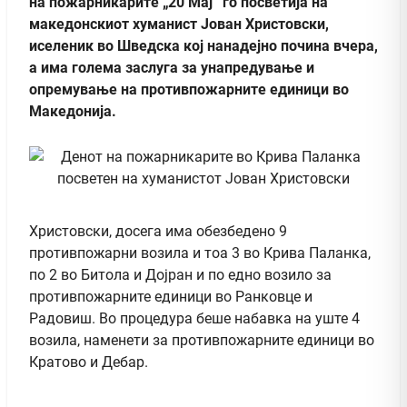
на пожарникарите „20 Мај“ го посветија на
македонскиот хуманист Јован Христовски,
иселеник во Шведска кој нанадејно почина вчера,
а има голема заслуга за унапредување и
опремување на противпожарните единици во
Македонија.
Христовски, досега има обезбедено 9
противпожарни возила и тоа 3 во Крива Паланка,
по 2 во Битола и Дојран и по едно возило за
противпожарните единици во Ранковце и
Радовиш. Во процедура беше набавка на уште 4
возила, наменети за противпожарните единици во
Кратово и Дебар.