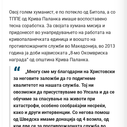
Овој голем хуманист, е по потекло од Битола, а со
ТППЕ од Крива Паланка имаше воспоставено
тесна соработка. За својата хумана мисија и
придонесот во унапредувањето на работата на
кривопаланечката единица и воошто на
противпожарните служби во Македонија, во 2013
година ја доби највисоката „8-мо Окомвриска
награда“ од општина Крива Паланка.
„Многу сме му благодарни на Христовски
за неговите заложби да го подигнеме
квалитетот на нашата служба. Тој ни
овозможи да присуствуваме во Упсала и да се
обучиме за спасување на животи при
катастрофи, особено сообраќајни несреќи,
како и други интервенции. Со негова помош
од Шведска имаме донација од 4 возила, од
кои две се за противпожарната служба во