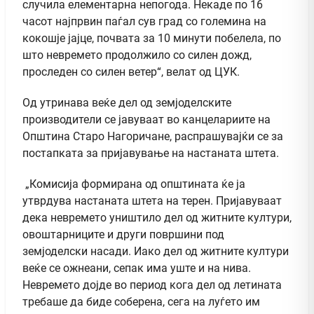
случила елементарна непогода. Некаде по 16
часот најпрвин паѓал сув град со големина на
кокошје јајце, почвата за 10 минути побелела, по
што невремето продолжило со силен дожд,
проследен со силен ветер“, велат од ЦУК.
Од утринава веќе дел од земјоделските
производители се јавуваат во канцелариите на
Општина Старо Нагоричане, распрашувајќи се за
постапката за пријавување на настаната штета.
„Комисија формирана од општината ќе ја
утврдува настаната штета на терен. Пријавуваат
дека невремето уништило дел од житните култури,
овоштарниците и други површини под
земјоделски насади. Иако дел од житните култури
веќе се ожнеани, сепак има уште и на нива.
Невремето дојде во период кога дел од летината
требаше да биде соберена, сега на луѓето им