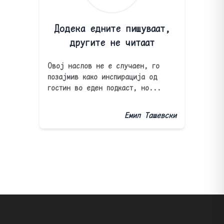
Додека едните пишуваат,
другите не читаат
Овој наслов не е случаен, го
позајмив како инспирација од
гостин во еден подкаст, но...
Емил Ташевски