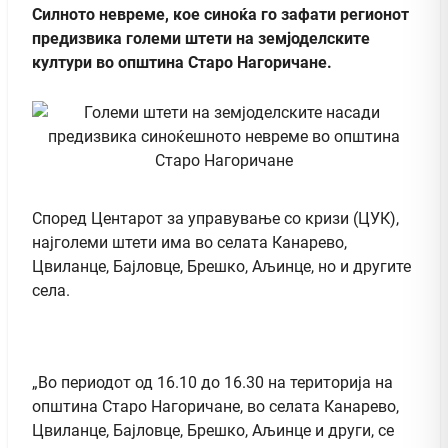
Силното невреме, кое синоќа го зафати регионот
предизвика големи штети на земјоделските
култури во општина Старо Нагоричане.
Според Центарот за управување со кризи (ЦУК),
најголеми штети има во селата Канарево,
Цвиланце, Бајловце, Брешко, Аљинце, но и другите
села.
„Во периодот од 16.10 до 16.30 на територија на
општина Старо Нагоричане, во селата Канарево,
Цвиланце, Бајловце, Брешко, Аљинце и други, се