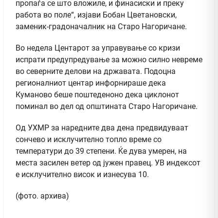
пропаѓа се што вложиле, и финасиски и преку
работа во поле“, изјави Бобан Цветановски,
заменик-градоначалник на Старо Нагоричане.
Во недела Центарот за управување со кризи
испрати предупредување за можно силно невреме
во северните делови на државата. Подоцна
регионалниот центар инфорнираше дека
Куманово беше поштеденоно дека циклонот
поминал во дел од општината Старо Нагоричане.
Од УХМР за наредните два дена предвидуваат
сончево и исклучително топло време со
температури до 39 степени. Ќе дува умерен, на
места засилен ветер од јужен правец. УВ индексот
е исклучително висок и изнесува 10.
(фото. архива)