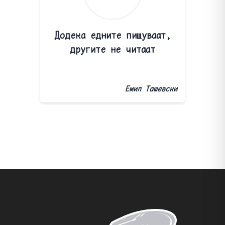
Додека едните пишуваат,
другите не читаат
Емил Ташевски