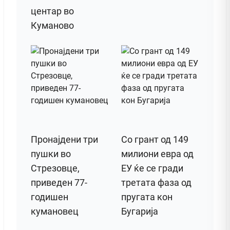
центар во
Куманово
Пронајдени три
Со грант од 149
пушки во
милиони евра од
Стрезовце,
ЕУ ќе се гради
приведен 77-
третата фаза од
годишен
пругата кон
кумановец
Бугарија