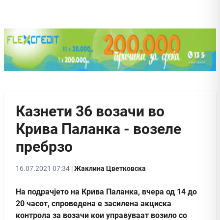
Казнети 36 возачи во
Крива Паланка - возеле
пребрзо
16.07.2021 07:34 |
Жаклина Цветковска
На подрачјето на Крива Паланка, вчера од 14 до
20 часот, спроведена e засилена акциска
контрола за возачи кои управуваaт возило со