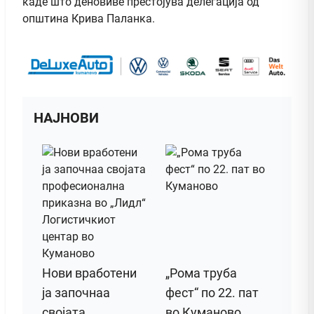
каде што деновиве престојува делегација од
општина Крива Паланка.
НАЈНОВИ
Нови вработени
„Рома труба
ја започнаа
фест“ по 22. пат
својата
во Куманово