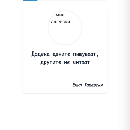
Додека едните пишуваат,
другите не читаат
Емил Ташевски