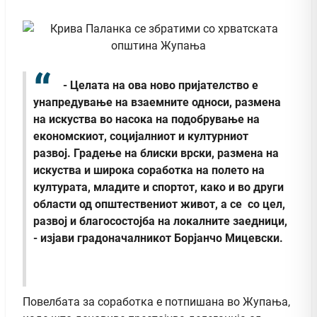
- Целата на ова ново пријателство е
унапредување на взаемните односи, размена
на искуства во насока на подобрување на
економскиот, социјалниот и културниот
развој. Градење на блиски врски, размена на
искуства и широка соработка на полето на
културата, младите и спортот, како и во други
области од општествениот живот, а се со цел,
развој и благосостојба на локалните заедници,
- изјави градоначалникот Борјанчо Мицевски.
Повелбата за соработка е потпишана во Жупања,