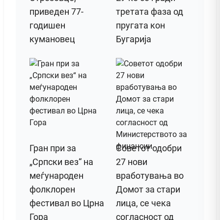
приведен 77-
третата фаза од
годишен
пругата кон
кумановец
Бугарија
Гран при за
Советот одобри
„Српски вез“ на
27 нови
меѓународен
вработувања во
фолклорен
Домот за стари
фестивал во Црна
лица, се чека
Гора
согласност од