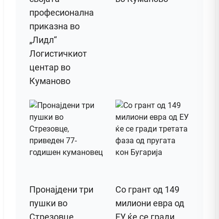
професионална
приказна во
„Лидл“
Логистичкиот
центар во
Куманово
Пронајдени три
Со грант од 149
пушки во
милиони евра од
Стрезовце,
ЕУ ќе се гради