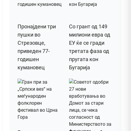
Пронајдени три
Со грант од 149
пушки во
милиони евра од
Стрезовце,
ЕУ ќе се гради
приведен 77-
третата фаза од
годишен
пругата кон
кумановец
Бугарија