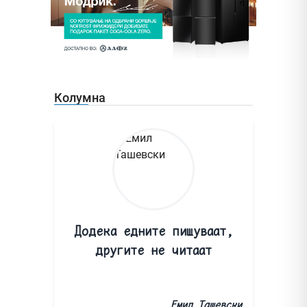
Колумна
Додека едните пишуваат,
другите не читаат
Емил Ташевски