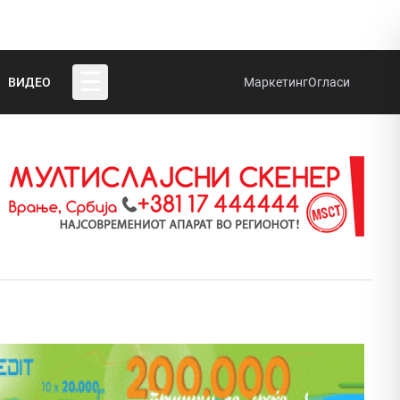
☰
ВИДЕО
Маркетинг
Огласи