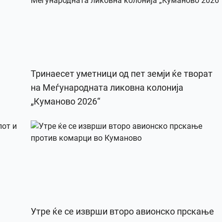
Тринаесет уметници од пет земји ќе творат
на Меѓународната ликовна колонија
„Куманово 2026“
Утре ќе се изврши второ авионско прскање