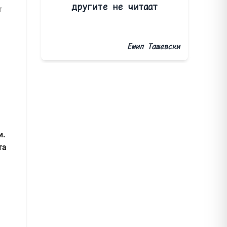
другите не читаат
т
Емил Ташевски
и.
та