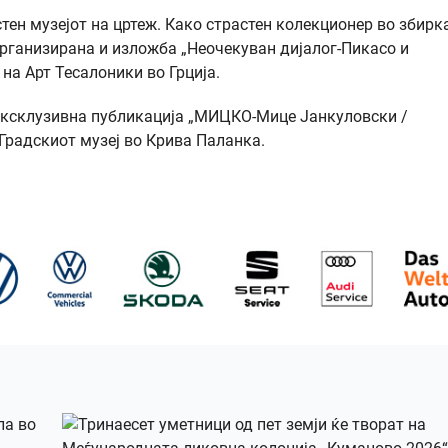
тен музејот на цртеж. Како страстен колекционер во збирк
 организирана и изложба „Неочекуван дијалог-Пикасо и
на Арт Тесалоники во Грција.
ексклузивна публикација „МИЦКО-Мице Јанкуловски /
Градскиот музеј во Крива Паланка.