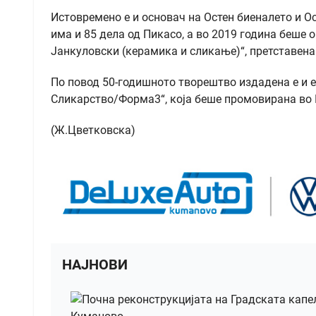
Истовремено е и основач на Остен биеналето и Ос
има и 85 дела од Пикасо, а во 2019 година беше
Јанкуловски (керамика и сликање)“, претставена 
По повод 50-годишното творештво издадена е и 
Сликарство/Форма3“, која беше промовирана во 
(Ж.Цветковска)
НАЈНОВИ