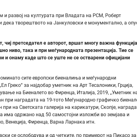
 и развој на културата при Владата на РСМ, Роберт
и дека творештвото на Јанкуловски е монументално, а опу
рт, чиј претседател е авторот, вршат многу важна функциј
шно ниво, така и при меѓународната презентација. Тие се
и и онаму каде што се уште не се остварени официјани
поминато сите европски биеналиња и меѓународни
Ел Греко“ за најдобар уметник на Арт Тесалоники, Грција,
вање на Биеналето во Фиренца, Италија, 2019, „Уметник н
ран при наградата на 19-тото Меѓународно графичко биенал
ан при на Светската галерија на карикатури, Скопје, наград
га има одржано над 50 самостојни изложби во земјава и
но, Венеција, Фиренца, Варна Ларнака итн.
вски се ослободува и од четките, по примерот на Пикасо за