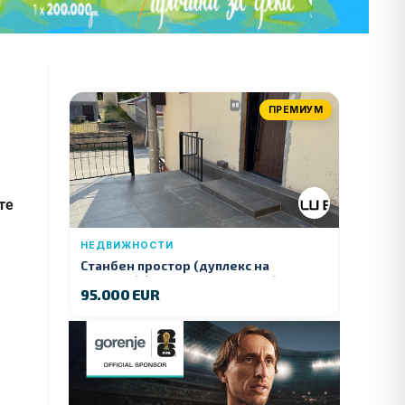
ПРЕМИУМ
те
НЕДВИЖНОСТИ
Станбен простор (дуплекс на
продажба) – Ул. Стојан Арсов бр. 1,
95.000 EUR
Куманово