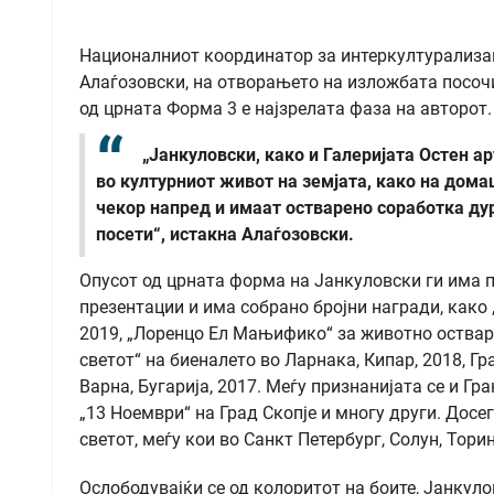
Националниот координатор за интеркултурализам
Алаѓозовски, на отворањето на изложбата посоч
од црната Форма 3 е најзрелата фаза на авторот.
„Јанкуловски, како и Галеријата Остен а
во културниот живот на земјата, како на дома
чекор напред и имаат остварено соработка дур
посети“, истакна Алаѓозовски.
Опусот од црната форма на Јанкуловски ги има 
презентации и има собрано бројни награди, како „
2019, „Лоренцо Ел Мањифико“ за животно оствару
светот“ на биеналето во Ларнака, Кипар, 2018, Г
Варна, Бугарија, 2017. Меѓу признанијата се и Гр
„13 Ноември“ на Град Скопје и многу други. Досе
светот, меѓу кои во Санкт Петербург, Солун, Тори
Ослободувајќи се од колоритот на боите, Јанкуло