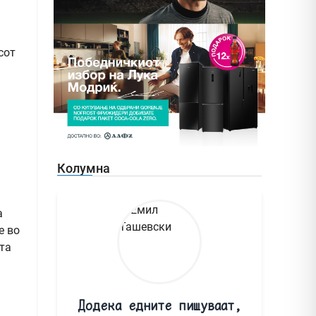
сот
а
Колумна
а
е во
ата
Додека едните пишуваат,