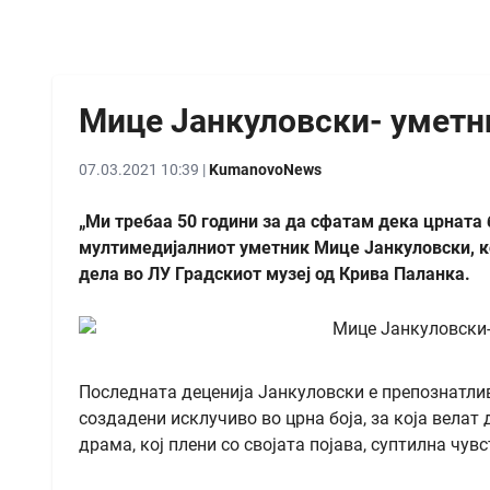
Мице Јанкуловски- уметни
07.03.2021 10:39 |
KumanovoNews
„Ми требаа 50 години за да сфатам дека црната 
мултимедијалниот уметник Мице Јанкуловски, к
дела во ЛУ Градскиот музеј од Крива Паланка.
Последната деценија Јанкуловски е препознатли
создадени исклучиво во црна боја, за која велат 
драма, кој плени со својата појава, суптилна чув