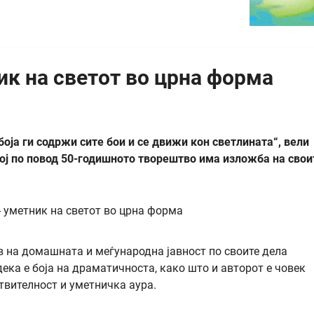
к на светот во црна форма
боја ги содржи сите бои и се движи кон светлината“, вели
ој по повод 50-годишното творештво има изложба на свои
в на домашната и меѓународна јавност по своите дела
дека е боја на драматичноста, како што и авторот е човек
ствителност и уметничка аура.