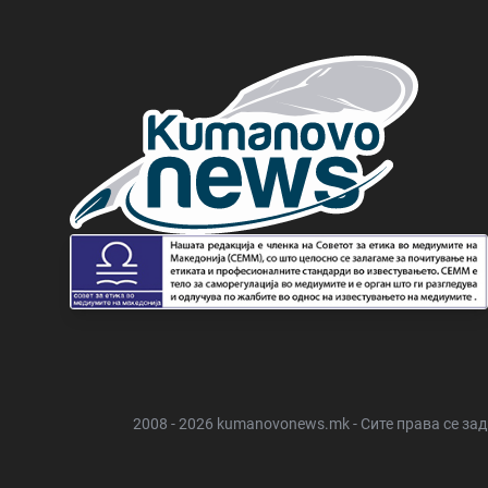
2008 - 2026 kumanovonews.mk - Сите права се за