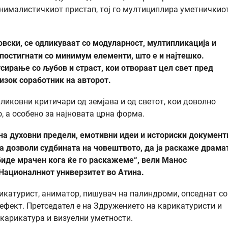
инималистичкиот пристап, тој го мултициплира уметничкио
вски, се одликуваат со модуларност, мултипликација и
постигнати со минимум елементи, што е и најтешко.
усирање со љубов и страст, кои отвораат цел свет пред
лизок соработник на авторот.
ликовни критичари од земјава и од светот, кои доволно
, а особено за најновата црна форма.
 на духовни предели, емотивни идеи и историски документ
 ја дозволи судбината на човештвото, да ја раскаже драма
биде мрачен кога ќе го раскажеме“, вели Манос
 Националниот универзитет во Атина.
икатурист, аниматор, пишувач на палиндроми, опседнат со
ефект. Претседател е на Здружението на карикатуристи и
 карикатура и визуелни уметности.