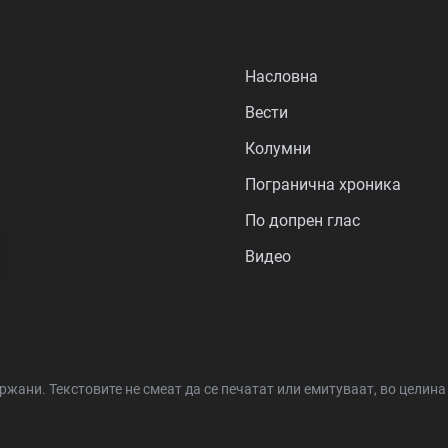
Насловна
Вести
Колумни
Погранична хроника
По допрен глас
Видео
држани.
Текстовите не смеат да се печатат или емитуваат, во целин