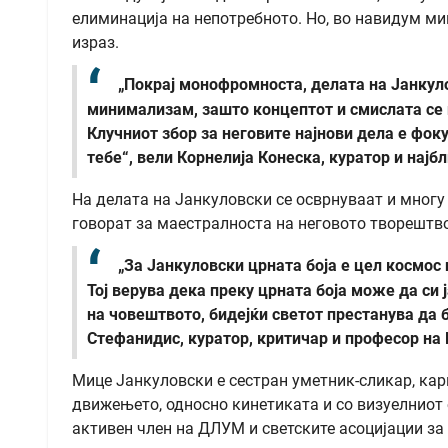
елиминација на непотребното. Но, во навидум м
израз.
„Покрај монофромноста, делата на Јанкуло
минимализам, зашто концептот и смислата се 
Клучниот збор за неговите најнови дела е фок
тебе“, вели Корнелија Конеска, куратор и најб
На делата на Јанкуловски се осврнуваат и многу 
говорат за маестралноста на неговото творештво
„За Јанкуловски црната боја е цел космос
Тој верува дека преку црната боја може да си
на човештвото, бидејќи светот престанува да 
Стефанидис, куратор, критичар и професор на
Мице Јанкуловски е сестран уметник-сликар, кар
движењето, односно кинетиката и со визуелниот 
активен член на ДЛУМ и светските асоцијации за