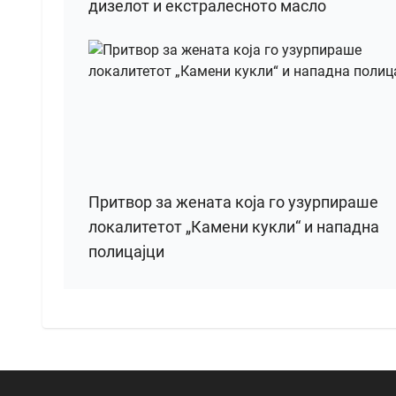
дизелот и екстралесното масло
Притвор за жената која го узурпираше
локалитетот „Камени кукли“ и нападна
полицајци