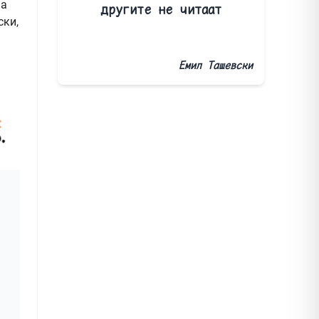
на
другите не читаат
ски,
Емил Ташевски