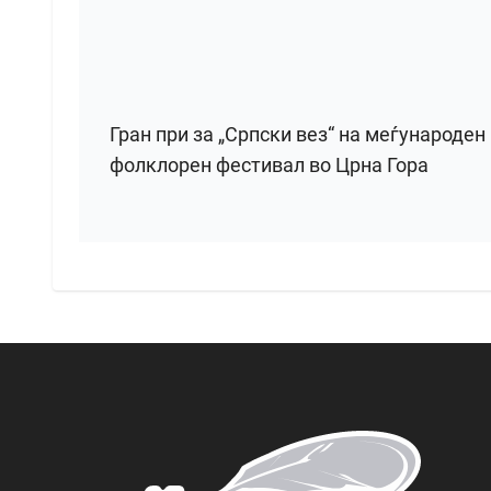
Гран при за „Српски вез“ на меѓународен
фолклорен фестивал во Црна Гора