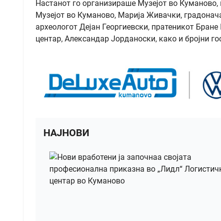
Настанот го организираше Музејот во Куманово,
Музејот во Куманово, Марија Живачки, градонач
археологот Дејан Георгиевски, пратеникот Бран
центар, Александар Јорданоски, како и бројни го
НАЈНОВИ