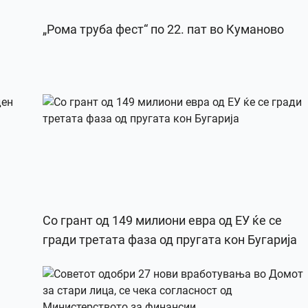
„Рома труба фест“ по 22. пат во Куманово
Со грант од 149 милиони евра од ЕУ ќе се
гради третата фаза од пругата кон Бугарија