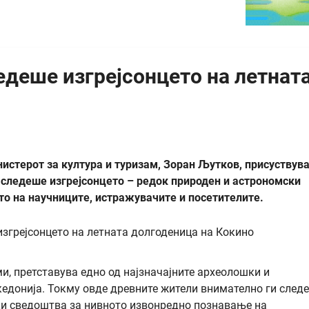
деше изгрејсонцето на летнат
нистерот за култура и туризам, Зоран Љутков, присуствув
 следеше изгрејсонцето – редок природен и астрономски
о на научниците, истражувачите и посетителите.
и, претставува едно од најзначајните археолошки и
донија. Токму овде древните жители внимателно ги след
јќи сведоштва за нивното извонредно познавање на