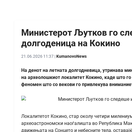
Министерот Љутков го сле
долгоденица на Кокино
21.06.2026 11:37 |
KumanovoNews
На денот на летната долгодневица, утринава ми
на археолошкиот локалитет Кокино, каде што го
феномен што со векови го привлекува вниманиет
Локалитетот Кокино, стар околу четири милениум
археоастрономски наоѓалишта во Република Маке
движењата на Сонцето и небесните тела, остава