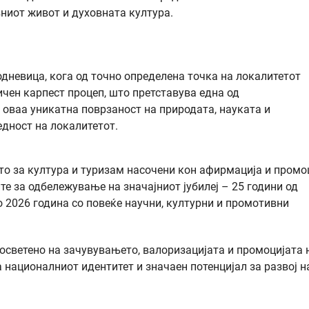
вниот живот и духовната култура.
дневица, кога од точно определена точка на локалитетот
чен карпест процеп, што претставува една од
 оваа уникатна поврзаност на природата, науката и
дност на локалитетот.
то за култура и туризам насочени кон афирмација и промо
те за одбележување на значајниот јубилеј – 25 години од
о 2026 година со повеќе научни, културни и промотивни
осветено на зачувувањето, валоризацијата и промоцијата 
 националниот идентитет и значаен потенцијал за развој н