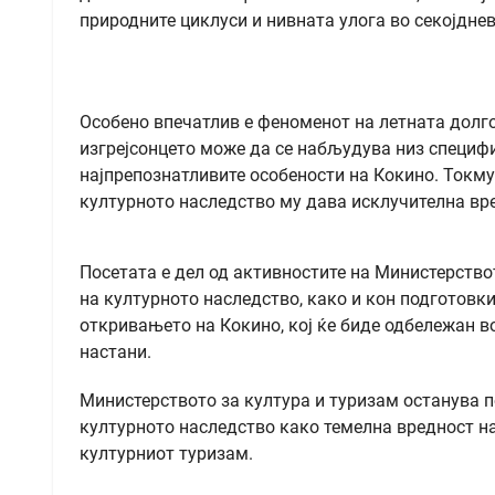
природните циклуси и нивната улога во секојдне
Особено впечатлив е феноменот на летната долго
изгрејсонцето може да се набљудува низ специфи
најпрепознатливите особености на Кокино. Токму
културното наследство му дава исклучителна вре
Посетата е дел од активностите на Министерство
на културното наследство, како и кон подготовки
откривањето на Кокино, кој ќе биде одбележан в
настани.
Министерството за култура и туризам останува п
културното наследство како темелна вредност на
културниот туризам.