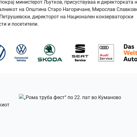
 покрај министерот Љутков, присуствуваа и директорката 
алникот на Општина Старо Нагоричане, Мирослав Славков
е Петрушевски, директорот на Национален конзерваторски
сти и посетители.