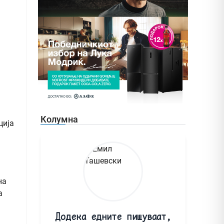
Колумна
ција
на
а
Додека едните пишуваат,