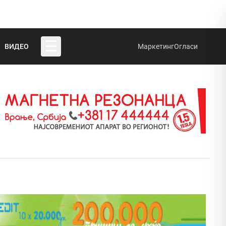
☰
ВИДЕО
Маркетинг
Огласи