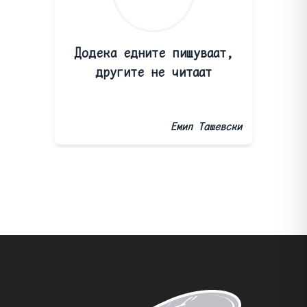
Додека едните пишуваат,
другите не читаат
Емил Ташевски