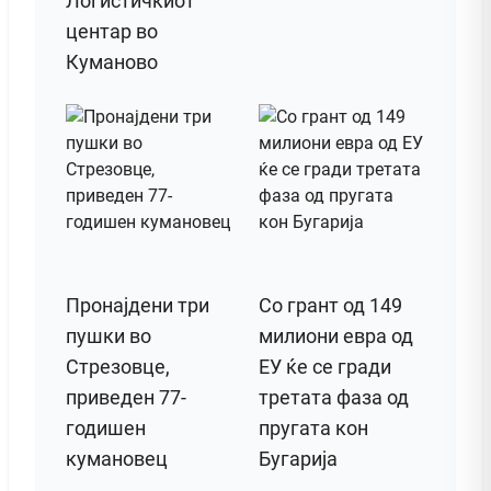
Логистичкиот
центар во
Куманово
Пронајдени три
Со грант од 149
пушки во
милиони евра од
Стрезовце,
ЕУ ќе се гради
приведен 77-
третата фаза од
годишен
пругата кон
кумановец
Бугарија