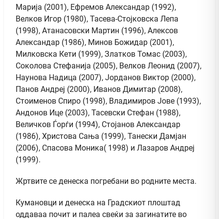
Марија (2001), Ефремов Александар (1992),
Велков Игор (1980), Тасева-Стојковска Лепа
(1998), Атанасовски Мартин (1996), Алексов
Александар (1986), Минов Божидар (2001),
Милковска Кети (1999), Златков Томас (2003),
Соколова Стефанија (2005), Велков Леонид (2007),
Наунова Надица (2007), Јорданов Виктор (2000),
Панов Андреј (2000), Иванов Димитар (2008),
Стоименов Спиро (1998), Владимиров Јове (1993),
Андонов Ице (2003), Тасевски Стефан (1988),
Величков Ѓорѓи (1994), Стојанов Александар
(1986), Христова Сања (1999), Танески Дамјан
(2006), Спасова Моника( 1998) и Лазаров Андреј
(1999).
Жртвите се денеска погребани во родните места.
Кумановци и денеска на Градскиот плоштад
оддаваа почит и палеа свеќи за загинатите во