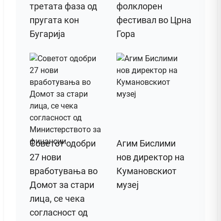
третата фаза од
фолклорен
пругата кон
фестивал во Црна
Бугарија
Гора
Советот одобри
Агим Бислими
27 нови
нов директор на
вработувања во
Кумановскиот
Домот за стари
музеј
лица, се чека
согласност од