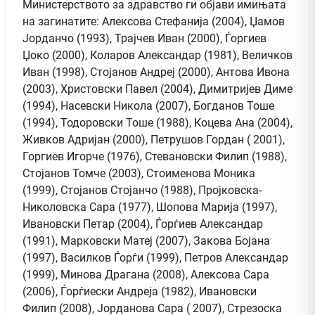
Министерството за здравство ги објави имињата
на загинатите: Алексова Стефанија (2004), Џамов
Јорданчо (1993), Трајчев Иван (2000), Ѓоргиев
Џоко (2000), Коларов Александар (1981), Величков
Иван (1998), Стојанов Андреј (2000), Aнтова Ивона
(2003), Христовски Павел (2004), Димитријев Диме
(1994), Насевски Никола (2007), Богданов Тоше
(1994), Тодоровски Тоше (1988), Коцева Ана (2004),
Живков Адријан (2000), Петрушов Гордан ( 2001),
Горгиев Игорче (1976), Стевановски Филип (1988),
Стојанов Томче (2003), Стоименова Моника
(1999), Стојанов Стојанчо (1988), Пројковска-
Николовска Сара (1977), Шопова Марија (1997),
Ивановски Петар (2004), Ѓорѓиев Александар
(1991), Марковски Матеј (2007), Закова Бојана
(1997), Василков Ѓорѓи (1999), Петров Александар
(1999), Минова Драгана (2008), Алексова Сара
(2006), Ѓорѓиески Андреја (1982), Ивановски
Филип (2008), Јорданова Сара ( 2007), Стрезоска