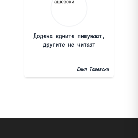
Додека едните пишуваат,
другите не читаат
Емил Ташевски