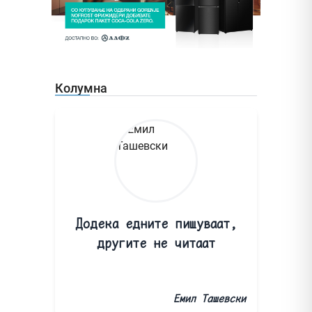
Колумна
Додека едните пишуваат,
другите не читаат
Емил Ташевски