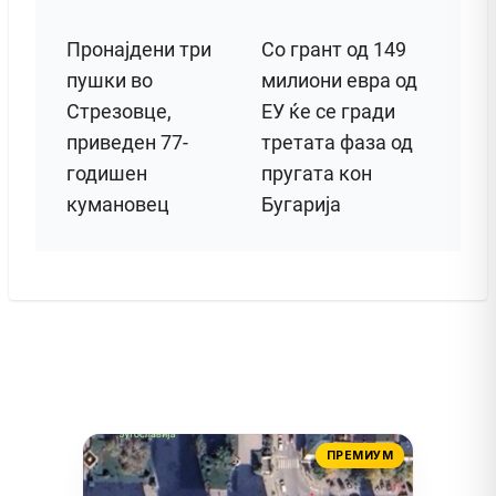
Пронајдени три
Со грант од 149
пушки во
милиони евра од
Стрезовце,
ЕУ ќе се гради
приведен 77-
третата фаза од
годишен
пругата кон
кумановец
Бугарија
ПРЕМИУМ