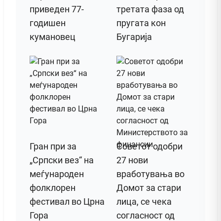
приведен 77-
третата фаза од
годишен
пругата кон
кумановец
Бугарија
Гран при за
Советот одобри
„Српски вез“ на
27 нови
меѓународен
вработувања во
фолклорен
Домот за стари
фестивал во Црна
лица, се чека
Гора
согласност од