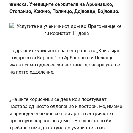
женска. Учениците се жители на Арбанашко,
Степанце, Кокино, Пелинце, Дејловце, Бајловце.
Подрачните училишта на централното „Христијан
Тодоровски Карпош“ во Арбанашко и Пелинце
имаат само одделенска настава, до завршување
на петто одделение.
„Нашите корисници се деца кои посетуваат
настава од шесто одделение и постари. Но, имаме
и првооделенче кое со постарата сестричка ќе
престојува кај нас во домот. Во спротивно би
требала сама да патува до училиштето во