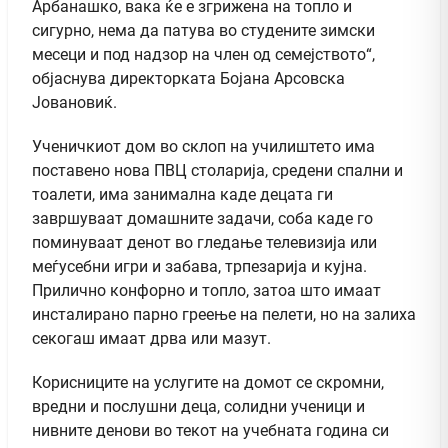
Арбанашко, вака ќе е згрижена на топло и
сигурно, нема да патува во студените зимски
месеци и под надзор на член од семејството“,
објаснува директорката Бојана Арсовска
Јовановиќ.
Ученичкиот дом во склоп на училиштето има
поставено нова ПВЦ столарија, средени спални и
тоалети, има занимална каде децата ги
завршуваат домашните задачи, соба каде го
поминуваат денот во гледање телевизија или
меѓусебни игри и забава, трпезарија и кујна.
Прилично конфорно и топло, затоа што имаат
инсталирано парно греење на пелети, но на залиха
секогаш имаат дрва или мазут.
Корисниците на услугите на домот се скромни,
вредни и послушни деца, солидни ученици и
нивните денови во текот на учебната година си