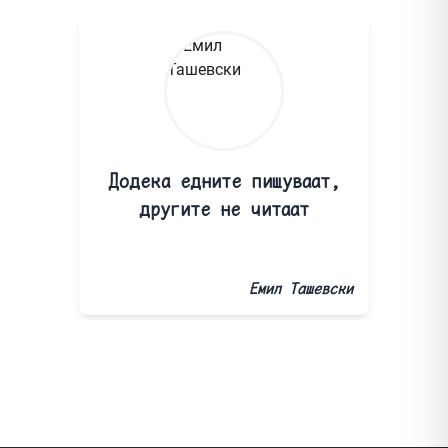
Додека едните пишуваат,
другите не читаат
Емил Ташевски