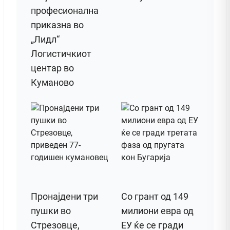
професионална
приказна во
„Лидл“
Логистичкиот
центар во
Куманово
Пронајдени три
Со грант од 149
пушки во
милиони евра од
Стрезовце,
ЕУ ќе се гради