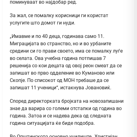
поминуваат во најдобар ред.
За жал, се помалку корисници ги користат
услугите што домот ги нуди.
„Имавме и по 40 деца, годинава само 11.
Миграцијата во странство, но и во урбаните
средини си го прави своето, има се помалку луѓе
во селата. Ова учебна година потпишав 7
решенија со кои децата од овој реон смеат да се
запишат во прво одделение во Куманово или
Скопје. По списокот од МОН требаше да се
запишат 11 ученици“, истакнува Јовановиќ.
Според директорката бројката на новозапишани
знае да варира со големи отстапки од година во
година. Затоа и се надева дека од следната
година ситуацијата ќе биде подобра.
Во Општинското основно училиште „Христијан