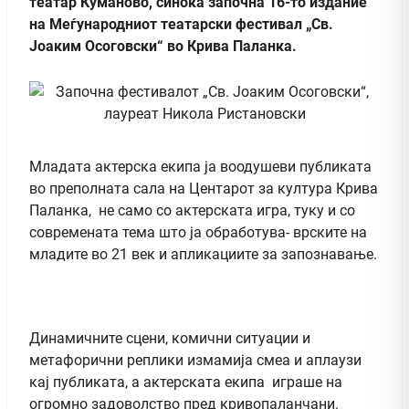
театар Куманово, синоќа започна 16-то издание
на Меѓународниот театарски фестивал „Св.
Јоаким Осоговски“ во Крива Паланка.
Mладата актерска екипа ја воодушеви публиката
во преполната сала на Центарот за култура Крива
Паланка, не само со актерската игра, туку и со
современата тема што ја обработува- врските на
младите во 21 век и апликациите за запознавање.
Динамичните сцени, комични ситуации и
метафорични реплики измамија смеа и аплаузи
кај публиката, а актерската екипа играше на
огромно задоволство пред кривопаланчани.