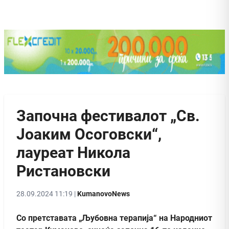
Започнa фестивалот „Св.
Јоаким Осоговски“,
лауреат Никола
Ристановски
28.09.2024 11:19 |
KumanovoNews
Со претставата „Љубовна терапија“ на Народниот