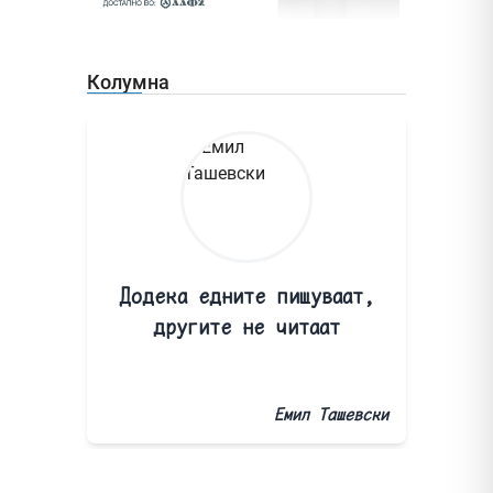
Колумна
Додека едните пишуваат,
другите не читаат
Емил Ташевски