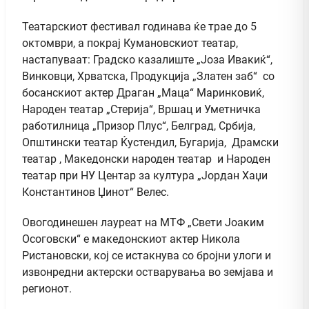
Театарскиот фестивал годинава ќе трае до 5
октомври, а покрај Кумановскиот театар,
настапуваат: Градско казалиште „Јоза Ивакиќ“,
Винковци, Хрватска, Продукција „Златен заб“ со
босанскиот актер Драган „Маца“ Маринковиќ,
Народен театар „Стерија“, Вршац и Уметничка
работилница „Призор Плус“, Белград, Србија,
Општински театар Ќустендил, Бугарија, Драмски
театар , Македонски народен театар и Народен
театар при НУ Центар за култура „Јордан Хаџи
Константинов Џинот“ Велес.
Овогодинешен лауреат на МТФ „Свети Јоаким
Осоговски“ е македонскиот актер Никола
Ристановски, кој се истакнува со бројни улоги и
извонредни актерски остварувања во земјава и
регионот.