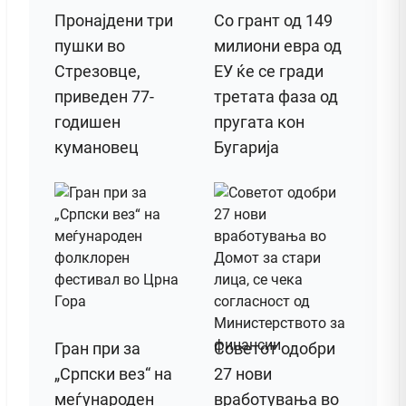
Пронајдени три
Со грант од 149
пушки во
милиони евра од
Стрезовце,
ЕУ ќе се гради
приведен 77-
третата фаза од
годишен
пругата кон
кумановец
Бугарија
Гран при за
Советот одобри
„Српски вез“ на
27 нови
меѓународен
вработувања во