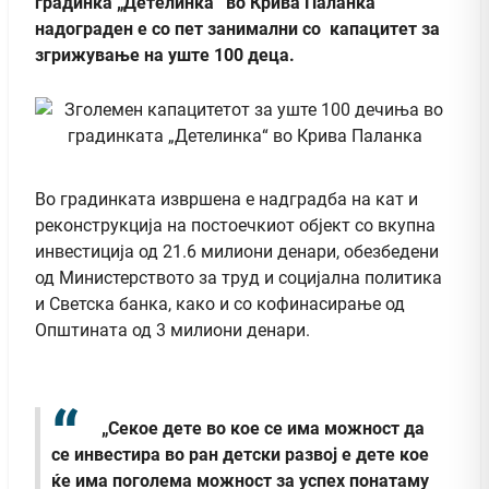
градинка „Детелинка“ во Крива Паланка
надограден е со пет занимални со капацитет за
згрижување на уште 100 деца.
Во градинката извршена е надградба на кат и
реконструкција на постоечкиот објект со вкупна
инвестиција од 21.6 милиони денари, обезбедени
од Министерството за труд и социјална политика
и Светска банка, како и со кофинасирање од
Општината од 3 милиони денари.
„Секое дете во кое се има можност да
се инвестира во ран детски развој е дете кое
ќе има поголема можност за успех понатаму