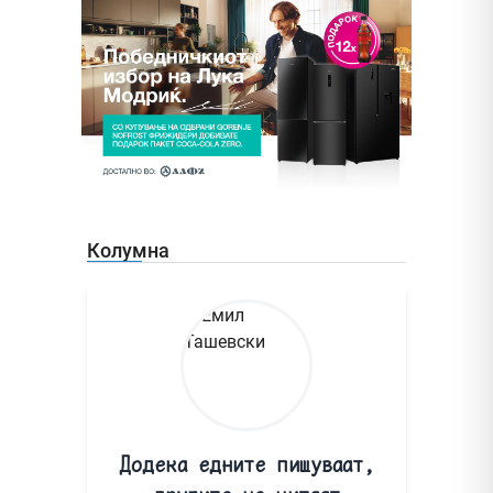
Колумна
Додека едните пишуваат,