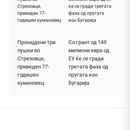
Пронајдени три
Со грант од 149
пушки во
милиони евра од
Стрезовце,
ЕУ ќе се гради
приведен 77-
третата фаза од
годишен
пругата кон
кумановец
Бугарија