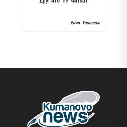
другите не читаат
Емил Ташевски