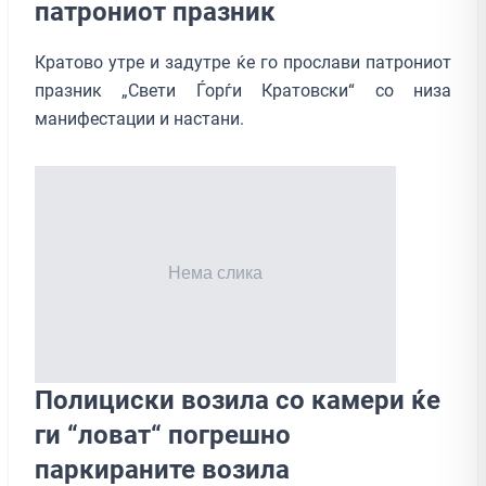
патрониот празник
Кратово утре и задутре ќе го прослави патрониот
празник „Свети Ѓорѓи Кратовски“ со низа
манифестации и настани.
Полициски возила со камери ќе
ги “ловат“ погрешно
паркираните возила