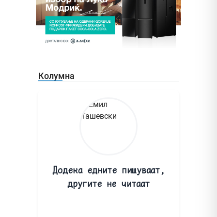
Колумна
Додека едните пишуваат,
другите не читаат