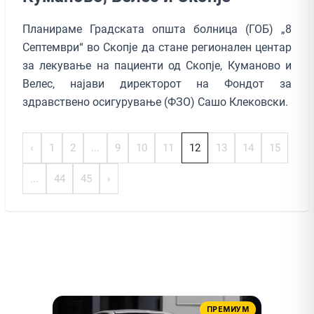
Планираме Градската општа болница (ГОБ) „8
Септември“ во Скопје да стане регионален центар
за лекување на пациенти од Скопје, Куманово и
Велес, најави директорот на Фондот за
здравствено осигурување (ФЗО) Сашо Клековски.
‹
1
2
...
9
10
11
12
13
14
15
...
44
45
›
ПРЕМИУМ