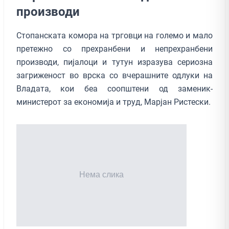
производи
Стопанската комора на трговци на големо и мало
претежно со прехранбени и непрехранбени
производи, пијалоци и тутун изразува сериозна
загриженост во врска со вчерашните одлуки на
Владата, кои беа соопштени од заменик-
министерот за економија и труд, Марјан Ристески.