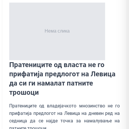
Пратениците од власта не го
прифатија предлогот на Левица
да си ги намалат патните
трошоци
Пратениците од владејачкото мнозинство не го
прифатија предлогот на Левица на дневен ред на
седница да се најде точка за намалување на
патните трошоци.