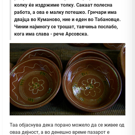
колку ќе издржиме толку. Сакаат полесна
работа, а ова е малку потешко. Грнчари има
двајца во Куманово, ние и еден во Табановце.
Чинии најмногу се трошат, тавчиња послабо,
кога има слава - рече Арсовска.
Таа објаснува дека порано можело да се живее од
оваа дејност, а во денешно време пазарот е