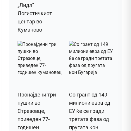
„Лидл“
Логистичкиот
центар во
Куманово
Пронајдени три
Со грант од 149
пушки во
милиони евра од
Стрезовце,
ЕУ ќе се гради
приведен 77-
третата фаза од
годишен
пругата кон