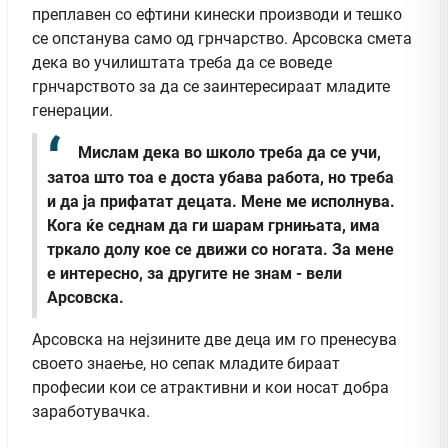
преплавен со ефтини кинески производи и тешко
се опстанува само од грнчарство. Арсовска смета
дека во училиштата треба да се воведе
грнчарството за да се заинтересираат младите
генерации.
Мислам дека во школо треба да се учи,
затоа што тоа е доста убава работа, но треба
и да ја прифатат децата. Мене ме исполнува.
Кога ќе седнам да ги шарам грнињата, има
тркало долу кое се движи со ногата. За мене
е интересно, за другите не знам - вели
Арсовска.
Арсовска на нејзините две деца им го пренесува
своето знаење, но сепак младите бираат
професии кои се атрактивни и кои носат добра
заработувачка.