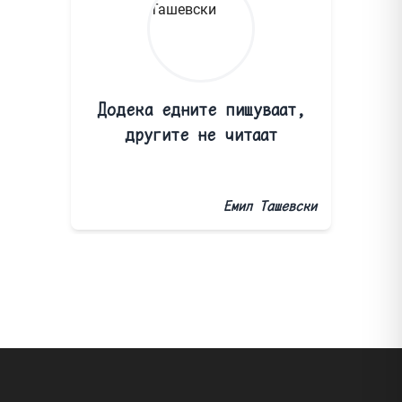
Додека едните пишуваат,
другите не читаат
Емил Ташевски