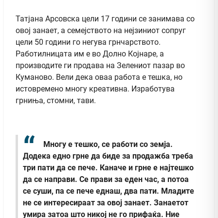
Татјана Арсовска цели 17 години се занимава со
овој занает, а семејството на нејзиниот сопруг
цели 50 години го негува грнчарството.
Работилницата им е во Долно Којнаре, а
производите ги продава на Зелениот пазар во
Куманово. Вели дека оваа работа е тешка, но
истовремено многу креативна. Изработува
грниња, стомни, тави.
Многу е тешко, се работи со земја.
Додека едно грне да биде за продажба треба
три пати да се пече. Каначе и грне е најтешко
да се направи. Се прави за еден час, а потоа
се суши, па се пече еднаш, два пати. Младите
не се интересираат за овој занает. Занаетот
умира затоа што никој не го прифаќа. Ние