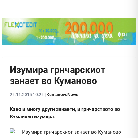
Изумира грнчарскиот
занает во Куманово
25.11.2015 10:25 |
KumanovoNews
Како и многу други занаети, и грнчарството во
Куманово изумира.