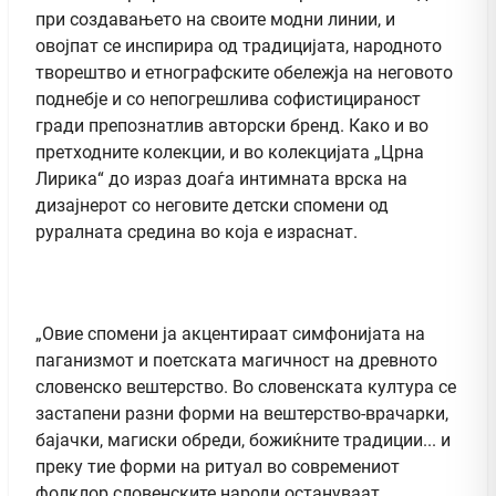
при создавањето на своите модни линии, и
овојпат се инспирира од традицијата, народното
творештво и етнографските обележја на неговото
поднебје и со непогрешлива софистицираност
гради препознатлив авторски бренд. Како и во
претходните колекции, и во колекцијата „Црна
Лирика“ до израз доаѓа интимната врска на
дизајнерот со неговите детски спомени од
руралната средина во која е израснат.
„Овие спомени ја акцентираат симфонијата на
паганизмот и поетската магичност на древното
словенско вештерство. Во словенската култура се
застапени разни форми на вештерство-врачарки,
бајачки, магиски обреди, божиќните традиции... и
преку тие форми на ритуал во современиот
фолклор словенските народи остануваат