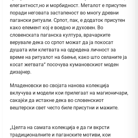
елегантност,но и морбидност. Металот е присутен
поради неговата застапеност во многу древни
пагански ритуали. Српот, пак, е додаток присутен
како елемент кој е воедно и духовен. Во
словенската паганска култура, врачарките
верувале дека со српот можат да ја покосат
душата или клетвата на одредена личност за
време на ритуалот на баење, како што селаните ја
косат жетвата“ посочува кумановскиот моден
дизајнер.
Младеновски во својата нанова колекција
вклучува и модели кои прилегаат на магионичари,
сакајќи да истакне дека во словенскиот
вештерски свет често биле присутни и мажите.
„Целта на самата колекција е да ги вкрсти
традиционалните и паганските мотиви, кои