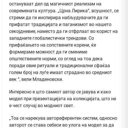
остануваат дел од магичниот реализам на
современата култура. „Црна Лирика“, всушност, се
стреми да ги инспирира набљудувачите да ги
прифатат традицијата и паганизмот во нашето
секојдневие, наместо да ги отфрлаат во корист на
западните глобалистички трендови. Со
прифаќањето на сопствените корени, ќе
формираме можност да ги смениме
општествените норми, со оглед на тоа дека
поради овие ритуали и традиционални сфаќаа
голем број на луѓе имаат страдано во средниот
век “, вели Младеновски.
Интересно е што самиот автор се јавува и како
модел при презентацијата на колекцијата, што не
е чест случај во модниот свет.
„Тоа се нарекува автореферентен систем, односно
авторот се става себеси во улога на модел за да