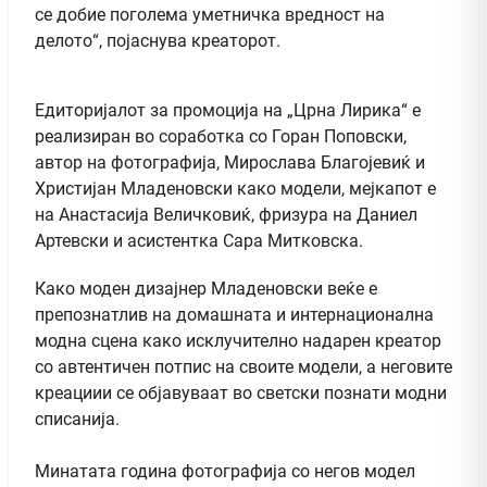
се добие поголема уметничка вредност на
делото“, појаснува креаторот.
Едиторијалот за промоција на „Црна Лирика“ е
реализиран во соработка со Горан Поповски,
автор на фотографија, Мирослава Благојевиќ и
Христијан Младеновски како модели, мејкапот е
на Анастасија Величковиќ, фризура на Даниел
Артевски и асистентка Сара Митковска.
Како моден дизајнер Младеновски веќе е
препознатлив на домашната и интернационална
модна сцена како исклучително надарен креатор
со автентичен потпис на своите модели, а неговите
креациии се објавуваат во светски познати модни
списанија.
Минатата година фотографија со негов модел