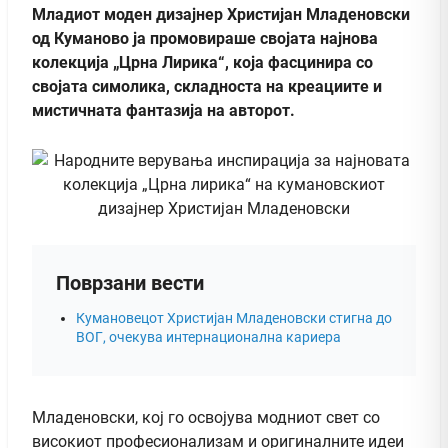
Младиот моден дизајнер Христијан Младеновски
од Куманово ја промовираше својата најнова
колекција „Црна Лирика“, која фасцинира со
својата симолика, складноста на креациите и
мистичната фантазија на авторот.
Поврзани вести
Кумановецот Христијан Младеновски стигна до
ВОГ, очекува интернационална кариера
Младеновски, кој го освојува модниот свет со
високиот професионализам и оригиналните идеи