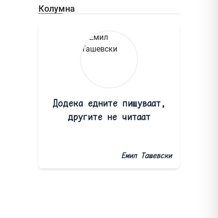
Колумна
Додека едните пишуваат,
другите не читаат
Емил Ташевски