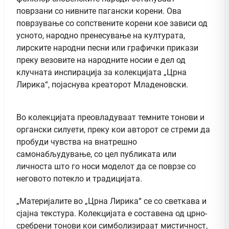
поврзани со нивните пагански корени. Ова
поврзување со сопствените корени кое зависи од
усното, народно пренесување на културата,
лирските народни песни или графички прикази
преку везовите на народните носии е дел од
клучната инспирација за колекцијата „Црна
Лирика“, појаснува креаторот Младеновски.
Во колекцијата преовладуваат темните тонови и
органски силуети, преку кои авторот се стреми да
пробуди чувства на внатрешно
самонабљудување, со цел публиката или
личноста што го носи моделот да се поврзе со
неговото потекло и традицијата.
„Материјалите во „Црна Лирика“ се со светкава и
сјајна текстура. Колекцијата е составена од црно-
сребрени тонови кои симболизираат мистичност,