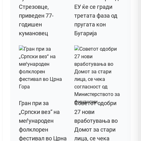
Стрезовце,
ЕУ ќе се гради
приведен 77-
третата фаза од
годишен
пругата кон
кумановец
Бугарија
Гран при за
Советот одобри
„Српски вез“ на
27 нови
меѓународен
вработувања во
фолклорен
Домот за стари
фестивал во Црна
лица, се чека