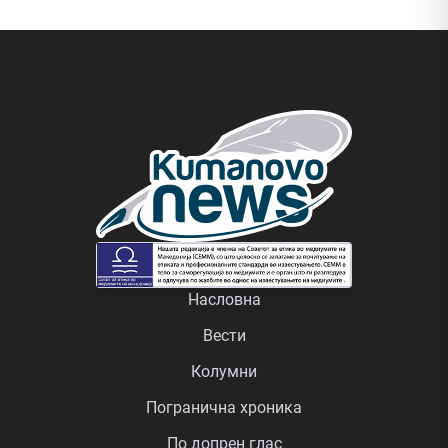
Насловна
Вести
Колумни
Погранична хроника
По допрен глас