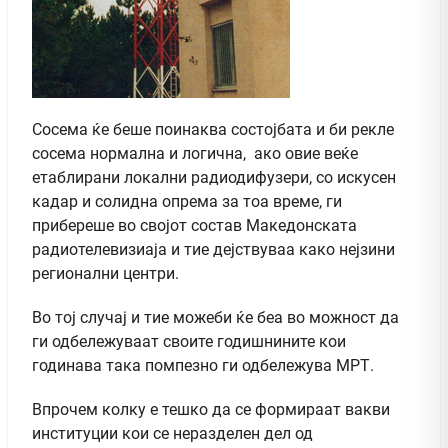
Сосема ќе беше поинаква состојбата и би рекле
сосема нормална и логична, ако овие веќе
етаблирани локални радиодифузери, со искусен
кадар и солидна опрема за тоа време, ги
прибереше во својот состав Македонската
радиотелевизиаја и тие дејствуваа како нејзини
регионални центри.
Во тој случај и тие можеби ќе беа во можност да
ги одбележуваат своите годишнините кои
годинава така помпезно ги одбележува МРТ.
Впрочем колку е тешко да се формираат вакви
институции кои се неразделен дел од