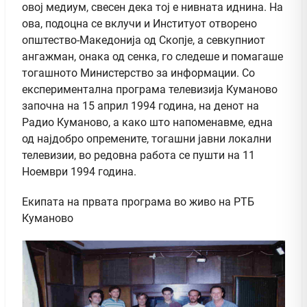
овој медиум, свесен дека тој е нивната иднина. На
ова, подоцна се вклучи и Институот отворено
општество-Македонија од Скопје, а севкупниот
ангажман, онака од сенка, го следеше и помагаше
тогашното Министерство за информации. Со
експериментална програма телевизија Куманово
започна на 15 април 1994 година, на денот на
Радио Куманово, а како што напоменавме, една
од најдобро опремените, тогашни јавни локални
телевизии, во редовна работа се пушти на 11
Ноември 1994 година.
Екипата на првата програма во живо на РТБ
Куманово