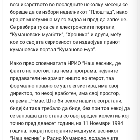
весникарството во последните неколку месеци се
бореше да се избори неделникот “Плоштад”, иако
крајот многумина му го видоа и пред да започне...
Се разбира тука се и електронските портали,
“Кумановски муабети”, “Хроника” и други, меѓу
кои со својата сериозност се издвојува првиот
кумановски портал “Куманово њуз”.
Иако прво споемнатата НРИО “Наш весник„ де
факто не постои, таа нема програма, нејзните
предаватели не зрачат ништо во етерот, таа
формално правно се уште егзистира, има свој
директор, по некој вработен, има свој простор,
опрема...Чмае. Што би рекле нашите сограѓани,
бидејќи така требало да биде, без при тоа некој да
се запраша што стана со овој вреден колектив кој
точно пред дваесет години, на 11 Ноември 1994
година, покрај постојаните медиуми, весникот
“Наш весник” и Радио Куманово, додаде уште