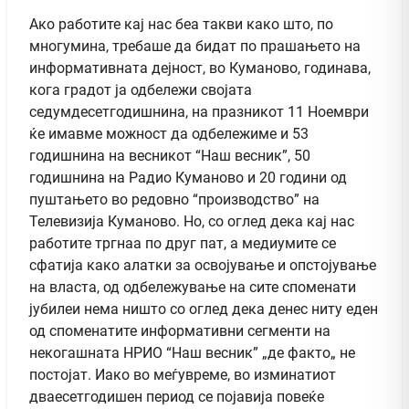
Ако работите кај нас беа такви како што, по
многумина, требаше да бидат по прашањето на
информативната дејност, во Куманово, годинава,
кога градот ја одбележи својата
седумдесетгодишнина, на празникот 11 Ноември
ќе имавме можност да одбележиме и 53
годишнина на весникот “Наш весник”, 50
годишнина на Радио Куманово и 20 години од
пуштањето во редовно “производство” на
Телевизија Куманово. Но, со оглед дека кај нас
работите тргнаа по друг пат, а медиумите се
сфатија како алатки за освојување и опстојување
на власта, од одбележување на сите споменати
јубилеи нема ништо со оглед дека денес ниту еден
од споменатите информативни сегменти на
некогашната НРИО “Наш весник” „де факто„ не
постојат. Иако во меѓувреме, во изминатиот
дваесетгодишен период се појавија повеќе