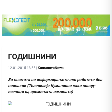
ГОДИШНИНИ
12.01.2015 13:38 |
KumanovoNews
За нештата во информирањето ако работите беа
поинакви (Телевизија Куманиово како повод-
исечоци од времињата изминати)