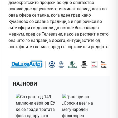
демократските процеси во едно општество
покажа две деценискиот изминат период кога во
оваа сфера се талка, кога еден град како
Куманово со славна традиција и прв речиси во
сите сфери си дозволи да остане без солиден
медиум, пред се Телевизии, иако за респект е сето
она што го направија досега, ентузијастите од
постојаните гласила, пред се порталите и радијата.
НАЈНОВИ