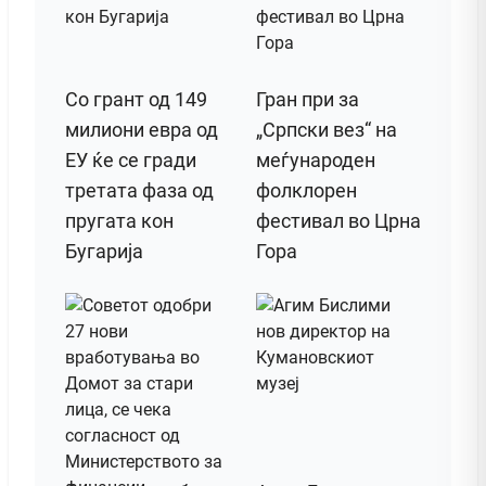
Со грант од 149
Гран при за
милиони евра од
„Српски вез“ на
ЕУ ќе се гради
меѓународен
третата фаза од
фолклорен
пругата кон
фестивал во Црна
Бугарија
Гора