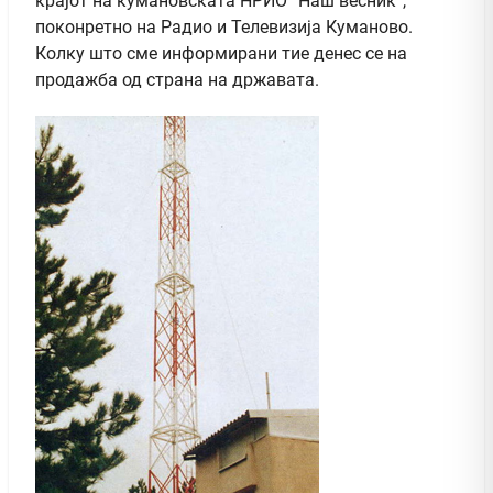
крајот на кумановската НРИО “Наш весник”,
поконретно на Радио и Телевизија Куманово.
Колку што сме информирани тие денес се на
продажба од страна на државата.