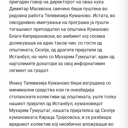
пригоден говор на директорот на оваа куќа
Димитар Масевски, свечено беше пуштена во
редовна работа Телевизија Куманово. Истата, во
секојдневно емитување на програма ја пушти
тогашниот претседател на општина Куманово
Благе Кипријановски, во амбиент кој сосема
доликуваше на еден таков чин: со гости од
општината, Скопје, од драгите пријатели од
Истанбул, на чело со Мухарем Ѓумуштаг, еден од
најголемите донатори за овој инфорнативен
сегмент на градот.
Инаку Телевизија Куманово беше изградена со
минимални средства кои ги онезбедија
стопанските колективи од општината, уште толку
нашиот пријател од Истанбул, кумановецот
Мухарем Ѓумуштаг, нашата пријателка од Скопје
кумановката Кираца Трајковска, и се разбиара
вредниот колектив кој несебично вложуваше во