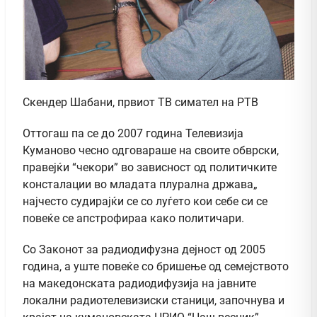
Скендер Шабани, првиот ТВ симател на РТВ
Оттогаш па се до 2007 година Телевизија
Куманово чесно одговараше на своите обврски,
правејќи “чекори” во зависност од политичките
консталации во младата плурална држава„
најчесто судирајќи се со луѓето кои себе си се
повеќе се апстрофираа како политичари.
Со Законот за радиодифузна дејност од 2005
година, а уште повеќе со бришење од семејството
на македонската радиодифузија на јавните
локални радиотелевизиски станици, започнува и