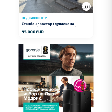
НЕДВИЖНОСТИ
Станбен простор (дуплекс на
продажба) – Ул. Стојан Арсов бр. 1,
95.000 EUR
Куманово