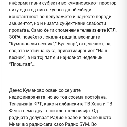
информативни субјекти во кумановскиот простор,
ниту еден од нив не успеа да обезбеди
константност во делувањето и најчесто поради
амбиентот, но и низата субјективни слабости
пропаѓаа. Само ќе ги споменеме телевизиите КТЛ,
ЗОРА, повеќето локални радија, весниците
“Кумановски весник”,” Булевар”, отцепениот, од
својата матична куќа, приватизираниот “Наш
весник”, а на тој пат е и најновиот неделник
“Плоштад”...
Денес Куманово освен со се уште
недифинараната, но во тоа сосема постојана,
Телевизија КРТ, како и албанските ТВ Хана и ТВ
Феста нема друга локална телевизија. Од
радијата делуваат Радио Браво и поранешното
Мизичко радио-сега како Радио БУМ. Во