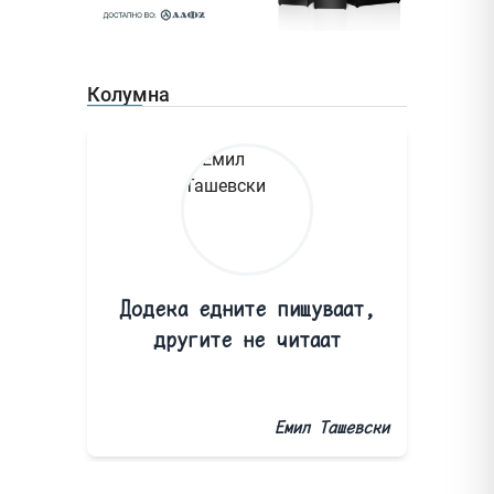
Колумна
Додека едните пишуваат,
другите не читаат
Емил Ташевски