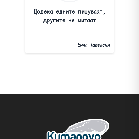
Додека едните пишуваат,
другите не читаат
Емил Ташевски