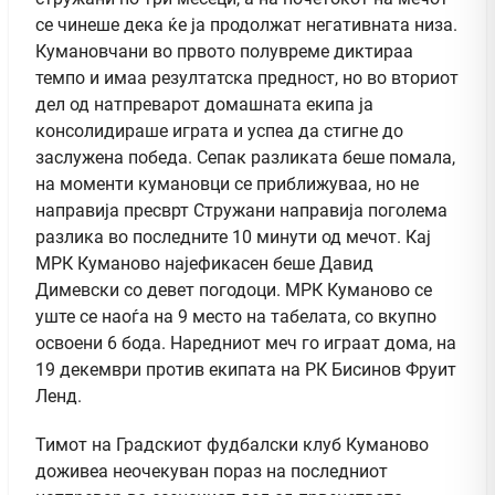
се чинеше дека ќе ја продолжат негативната низа.
Кумановчани во првото полувреме диктираа
темпо и имаа резултатска предност, но во вториот
дел од натпреварот домашната екипа ја
консолидираше играта и успеа да стигне до
заслужена победа. Сепак разликата беше помала,
на моменти кумановци се приближуваа, но не
направија пресврт Стружани направија поголема
разлика во последните 10 минути од мечот. Кај
МРК Куманово најефикасен беше Давид
Димевски со девет погодоци. МРК Куманово се
уште се наоѓа на 9 место на табелата, со вкупно
освоени 6 бода. Наредниот меч го играат дома, на
19 декември против екипата на РК Бисинов Фруит
Ленд.
Тимот на Градскиот фудбалски клуб Куманово
доживеа неочекуван пораз на последниот