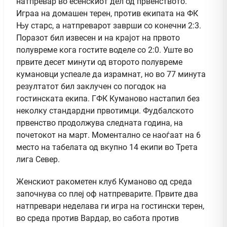
натпревар во есенскиот дел од првенството.
Играа на домашен терен, против екипата на ФК
Њу старс, а натпреварот заврши со конечни 2:3.
Поразот бил извесен и на крајот на првото
полувреме кога гостите воделе со 2:0. Уште во
првите десет минути од второто полувреме
кумановци успеале да израмнат, но во 77 минута
резултатот бил заклучен со погодок на
гостинската екипа. ГФК Куманово настапил без
неколку стандардни првотимци. Фудбалското
првенство продолжува следната година, на
почетокот на март. Моментално се наоѓаат на 6
место на табелата од вкупно 14 екипи во Трета
лига Север.
Женскиот ракометен клуб Куманово од среда
започнува со плеј оф натпреварите. Првите два
натпревари неделава ги игра на гостински терен,
во среда против Вардар, во сабота против