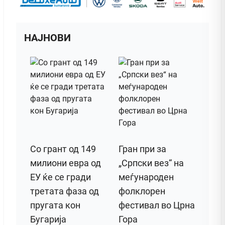
НАЈНОВИ
Со грант од 149
Гран при за
милиони евра од
„Српски вез“ на
ЕУ ќе се гради
меѓународен
третата фаза од
фолклорен
пругата кон
фестивал во Црна
Бугарија
Гора