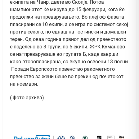
екипата на Чаир, двете во Скопје. Потоа
шампионатот ќе мирува до 15 февруари, кога ќе
продолжи натпреварувањето. Во плеј оф фазата
пласирани се 10 екипи, а се игра по системот секој
против секого, по еднаш на гостински и домашен
терен. Од оваа година првиот дел од првенството
е поделено во 3 групи, по 5 екипи. ЖРК Куманово
се натпреваруваше во групата Б, каде заврши
како второпласирана, со вкупно освоени 13 поени.
Поради Европското првенство ракометното
првенство за жени беше во прекин од почетокот
на ноември.
( фото.архива)