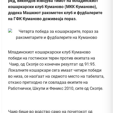
ред, викендов извојува тимот на Младинскиот
кошаркарски клуб Куманово (МКК Куманово),
додека Машкиот ракометен клуб и фудбалерите
на ГФК Куманово доживеаја пораз.
Младинскиот кошаркарски клуб Куманово
победи на гостински терен против екипата на
Чаир, од Скопје со конечен резултат од 91:95.
Локалните кошаркари сега имаат четири победи
во низа, се наоѓаат на седмото место на табелата,
откако претходно ги совладаа екипите на
Работнички, Шкупи и Феникс 2010, сите од Скопје.
Чаир беше во водство само на почетокот од