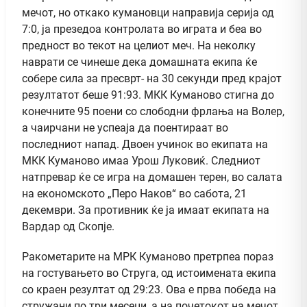
мечот, но откако кумановци направија серија од
7:0, ја презедоа контролата во играта и беа во
предност во текот на целиот меч. На неколку
наврати се чинеше дека домашната екипа ќе
собере сила за пресврт- на 30 секунди пред крајот
резултатот беше 91:93. МКК Куманово стигна до
конечните 95 поени со слободни фрлања на Волер,
а чаирчани не успеаја да поентираат во
последниот напад. Двоен учинок во екипата на
МКК Куманово имаа Урош Луковиќ. Следниот
натпревар ќе се игра на домашен терен, во салата
на економското „Перо Наков“ во сабота, 21
декември. За противник ќе ја имаат екипата на
Вардар од Скопје.
Ракометарите на МРК Куманово претрпеа пораз
на гостувањето во Струга, од истоимената екипа
со краен резултат од 29:23. Ова е прва победа на
стружани по три месеци, а на почетокот на мечот