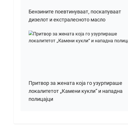
Бензините поевтинуваат, поскапуваат
дизелот и екстралесното масло
Притвор за жената која го узурпираше
локалитетот „Камени кукли“ и нападна
полицајци