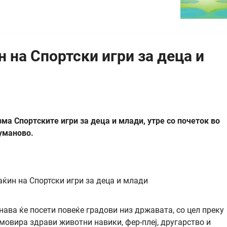
 на Спортски игри за деца и
зма Спортските игри за деца и млади, утре со почеток во
Куманово.
инава ќе посети повеќе градови низ државата, со цел преку
мовира здрави животни навики, фер-плеј, другарство и