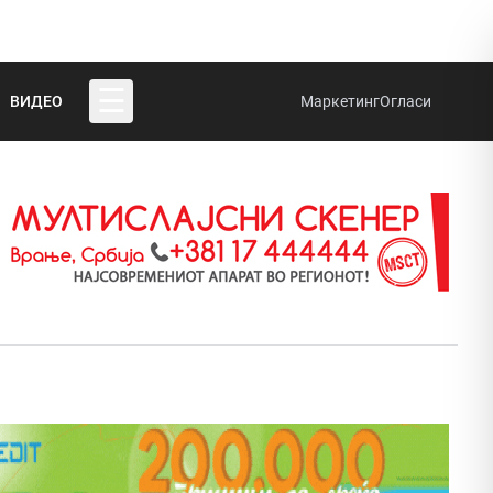
☰
ВИДЕО
Маркетинг
Огласи