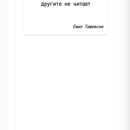
другите не читаат
Емил Ташевски