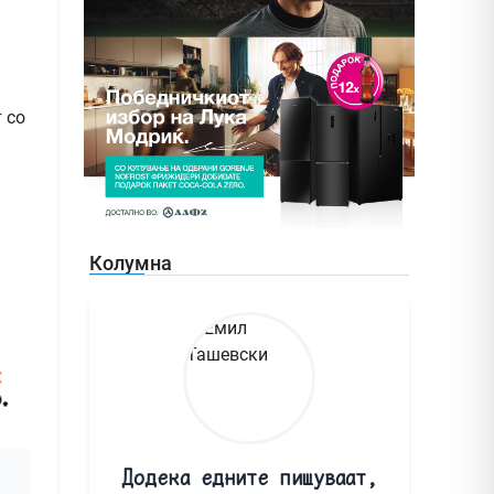
 со
Колумна
Додека едните пишуваат,