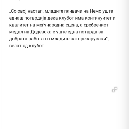
„Со овој настап, младите пливачи на Немо уште
еднаш потврдија дека клубот има континуитет и
квалитет на меѓународна сцена, а сребрениот
медал на Додевска е уште една потврда за
добрата работа со младите натпреварувачи“,
велат од клубот.