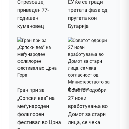
Стрезовце,
ЕУ ќе се гради
приведен 77-
третата фаза од
годишен
пругата кон
кумановец
Бугарија
Гран при за
Советот одобри
„Српски вез“ на
27 нови
меѓународен
вработувања во
фолклорен
Домот за стари
фестивал во Црна
лица, се чека