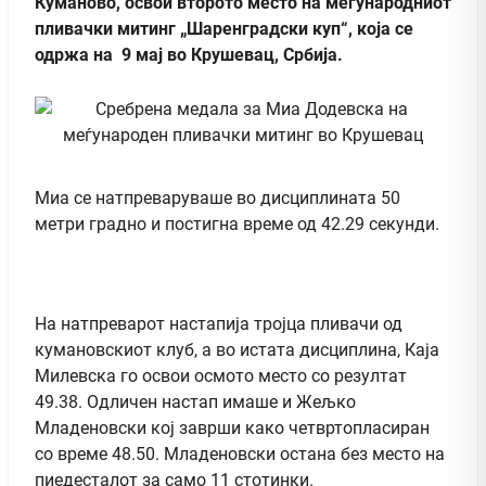
Куманово, освои второто место на меѓународниот
пливачки митинг „Шаренградски куп“, која се
одржа на 9 мај во Крушевац, Србија.
Миа се натпреваруваше во дисциплината 50
метри градно и постигна време од 42.29 секунди.
На натпреварот настапија тројца пливачи од
кумановскиот клуб, а во истата дисциплина, Каја
Милевска го освои осмото место со резултат
49.38. Одличен настап имаше и Жељко
Младеновски кој заврши како четвртопласиран
со време 48.50. Младеновски остана без место на
пиедесталот за само 11 стотинки.