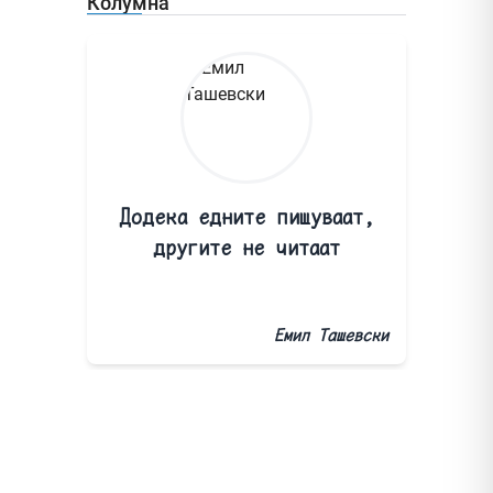
Колумна
Додека едните пишуваат,
другите не читаат
Емил Ташевски