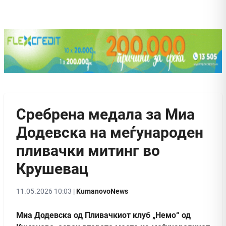
Сребрена медала за Миа
Додевска на меѓународен
пливачки митинг во
Крушевац
11.05.2026 10:03 |
KumanovoNews
Миа Додевска од Пливачкиот клуб „Немо“ од