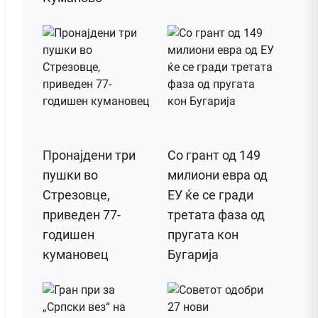
Пронајдени три
Со грант од 149
пушки во
милиони евра од
Стрезовце,
ЕУ ќе се гради
приведен 77-
третата фаза од
годишен
пругата кон
кумановец
Бугарија