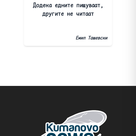
Додека едните пишуваат,
другите не читаат
Емил Ташевски