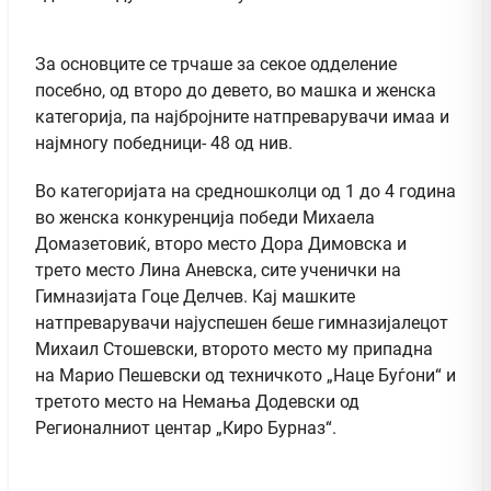
За основците се трчаше за секое одделение
посебно, од второ до девето, во машка и женска
категорија, па најбројните натпреварувачи имаа и
најмногу победници- 48 од нив.
Во категоријата на средношколци од 1 до 4 година
во женска конкуренција победи Михаела
Домазетовиќ, второ место Дора Димовска и
трето место Лина Аневска, сите ученички на
Гимназијата Гоце Делчев. Кај машките
натпреварувачи најуспешен беше гимназијалецот
Михаил Стошевски, второто место му припадна
на Марио Пешевски од техничкото „Наце Буѓони“ и
третото место на Немања Додевски од
Регионалниот центар „Киро Бурназ“.