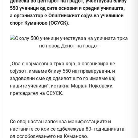
денеска во центарот на градот, учествуваа близу
550 ученици од сите основни и средни училишта,
а организатор е Општинскиот сојуз на училишен
спорт Куманово (ОСУСК).
„Ова е најмасовна трка која ја организираше
сојузот, имавме близу 550 натпреварувачи, и
задоволни сме од одѕивот што го имавме кај
нашите ученици“, истакна Марјан Нојковски,
претседател на ОСУСК.
Со овој настан започнаа манифестациите и
настаните со кои се одбележува 80- годишнината
од ослободувањето на Куманово.