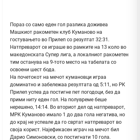
Пораз со само еден гол разлика доживеа
Машкиот ракометен клуб Куманово на
гостувањето во Прилеп со резултат 32:31.
Натпреварот се играше во рамките на 13 коло во
македонската Супер лига, а локалниот ракометен
тим останува на 9-тото место на табелата со
освоени шест бода.
На почетокот на мечот кумановци играа
доминатно и забележаа резултата од 5:11, но РК
Прилеп успеа да постигне пет погодоци, без да
прими ниту еден гол. На полувреме беше
нерешено, 14:14. Во вториот дел од натпреварот,
МРК Куманово имало 1 до два гола негатива, но
до крај не успеале да го свртат натпреварот во
своја корист. Најефикасен играч на мечот бил
Дарио Симоновски, со постигнати 10 гола.