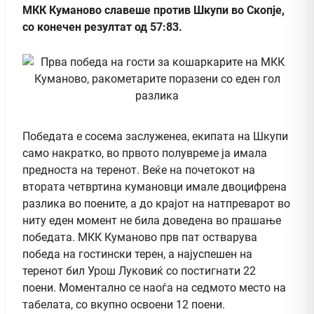
МКК Куманово славеше против Шкупи во Скопје,
со конечен резултат од 57:83.
Победата е сосема заслужeнеа, екипата на Шкупи
само накратко, во првото полувреме ја имала
предноста на теренот. Веќе на почетокот на
втората четвртина кумановци имале двоцифрена
разлика во поените, а до крајот на натпреварот во
ниту еден момент не била доведена во прашање
победата. МКК Куманово прв пат остварува
победа на гостински терен, а најуспешен на
теренот бил Урош Луковиќ со постигнати 22
поени. Моментално се наоѓа на седмото место на
табелата, со вкупно освоени 12 поени.