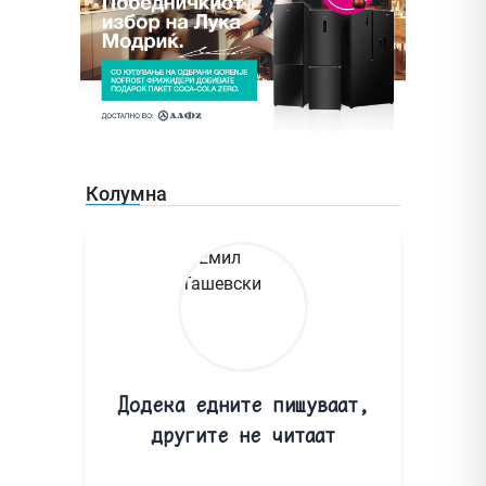
Колумна
Додека едните пишуваат,
другите не читаат