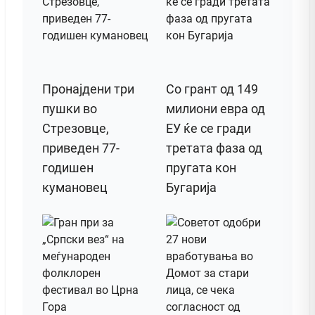
Пронајдени три
Со грант од 149
пушки во
милиони евра од
Стрезовце,
ЕУ ќе се гради
приведен 77-
третата фаза од
годишен
пругата кон
кумановец
Бугарија