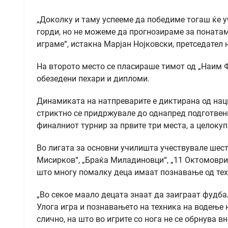
„Доколку и таму успееме да победиме тогаш ќе 
горди, но не можеме да прогнозираме за понатаму
играме“, истакна Марјан Нојковски, претседател
На второто место се пласираше тимот од „Наим Ф
обезедени пехари и дипломи.
Динамиката на натпреварите е диктирана од нац
стриктно се придржувале до однапред подготвени
финалниот турнир за првите три места, а целокуп
Во лигата за основни училишта учествувале шест 
Мисирков“, „Браќа Миладиновци“, „11 Октомоври“.
што многу помалку деца имаат познавање од тех
„Во секое маало децата знаат да заиграат фудба
Улога игра и познавањето на техника на водење н
слично, на што во игрите со нога не се обрнува 