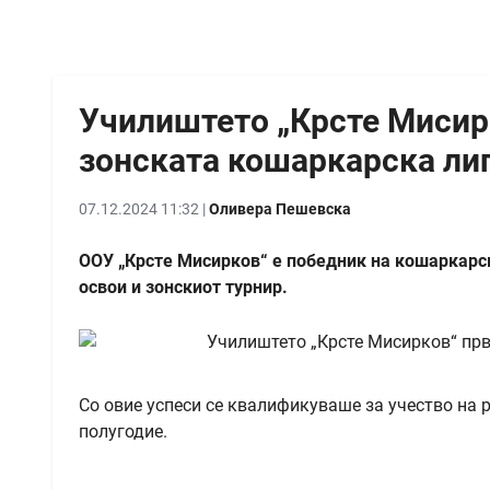
Училиштето „Крсте Мисир
зонската кошаркарска ли
07.12.2024 11:32 |
Оливера Пешевска
ООУ „Крсте Мисирков“ е победник на кошаркарск
освои и зонскиот турнир.
Со овие успеси се квалификуваше за учество на р
полугодие.