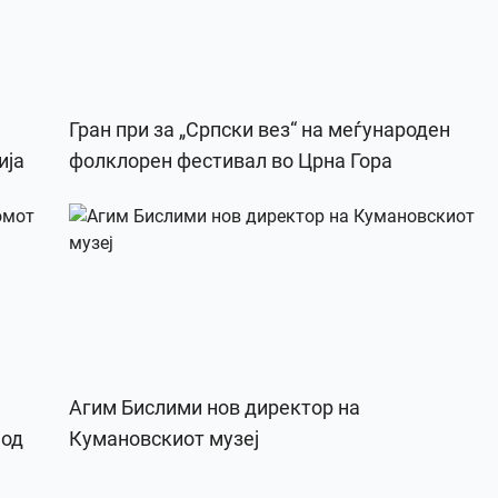
Гран при за „Српски вез“ на меѓународен
ија
фолклорен фестивал во Црна Гора
Агим Бислими нов директор на
 од
Кумановскиот музеј