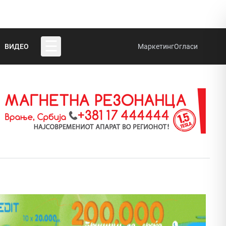
☰
ВИДЕО
Маркетинг
Огласи