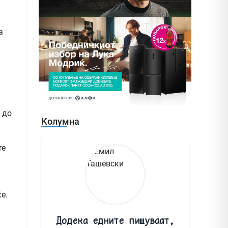
а
 до
Колумна
те
е.
Додека едните пишуваат,