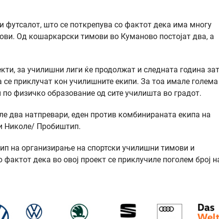
и футсалот, што се поткрепува со фактот дека има многу
ови. Од кошаркарски тимови во Куманово постојат два, а
екти, за училишни лиги ќе продолжат и следната година за
 се приклучат кон училишните екипи. За тоа имале голема
и по физичко образование од сите училишта во градот.
ле два натпревари, еден против комбинираната екипа на
ти Николе/ Пробиштип.
ип на организирање на спортски училишни тимови и
 фактот дека во овој проект се приклучиле поголем број н