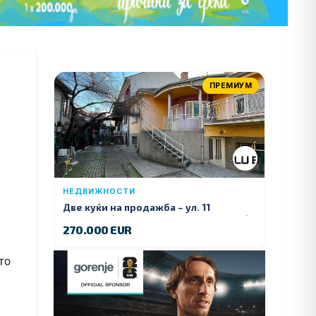
ПРЕМИУМ
НЕДВИЖНОСТИ
Две куќи на продажба – ул. 11
Ноември (Наспроти Селман Туризам)
270.000 EUR
то