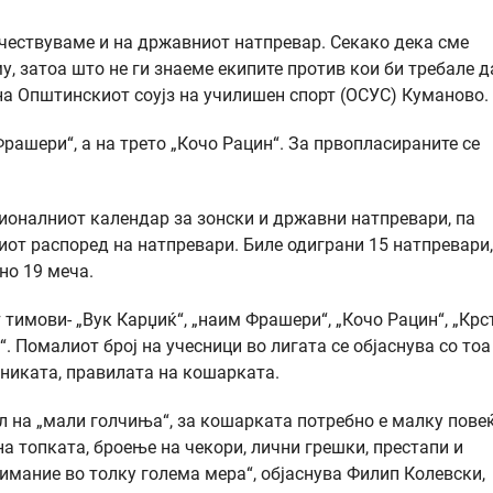
учествуваме и на државниот натпревар. Секако дека сме
, затоа што не ги знаеме екипите против кои би требале д
 на Општинскиот соујз на училишен спорт (ОСУС) Куманово.
рашери“, а на трето „Кочо Рацин“. За првопласираните се
ионалниот календар за зонски и државни натпревари, па
от распоред на натпревари. Биле одиграни 15 натпревари,
но 19 меча.
тимови- „Вук Карџиќ“, „наим Фрашери“, „Кочо Рацин“, „Крс
 Помалиот број на учесници во лигата се објаснува со тоа
никата, правилата на кошарката.
л на „мали голчиња“, за кошарката потребно е малку повеќ
а топката, броење на чекори, лични грешки, престапи и
внимание во толку голема мера“, објаснува Филип Колевски,