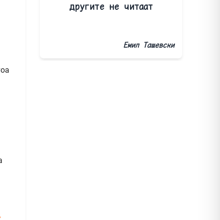
другите не читаат
Емил Ташевски
тоа
а