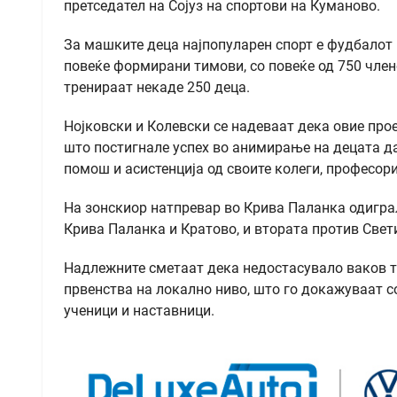
претседател на Сојуз на спортови на Куманово.
За машките деца најпопуларен спорт е фудбалот 
повеќе формирани тимови, со повеќе од 750 член
тренираат некаде 250 деца.
Нојковски и Колевски се надеваат дека овие про
што постигнале успех во анимирање на децата да
помош и асистенција од своите колеги, професор
На зонскиор натпревар во Крива Паланка одигра
Крива Паланка и Кратово, и втората против Све
Надлежните сметаат дека недостасувало ваков т
првенства на локално ниво, што го докажуваат со
ученици и наставници.