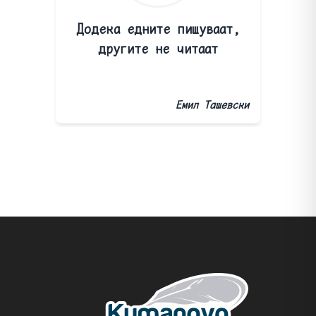
Додека едните пишуваат,
другите не читаат
Емил Ташевски