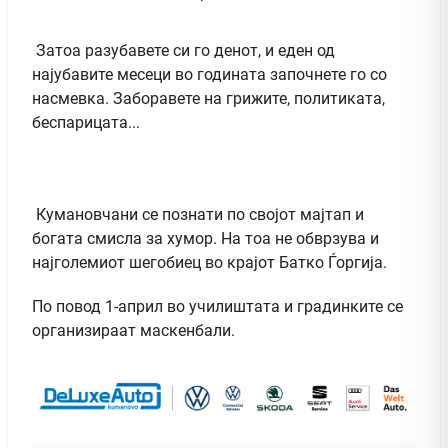
Затоа разубавете си го денот, и еден од
најубавите месеци во годината започнете го со
насмевка. Заборавете на грижите, политиката,
беспарицата...
Кумановчани се познати по својот мајтап и
богата смисла за хумор. На тоа не обврзува и
најголемиот шегобиец во крајот Батко Ѓоргија.
По повод 1-април во училиштата и градинките се
организираат маскенбали.