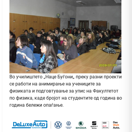
Во училиштето „Наце Буѓони„ преку разни проекти
се работи на анимирање на учениците за
физиката и подговтување за упис на Факултетот
по физика, каде бројот на студентите од година во
година бележи опаѓање.