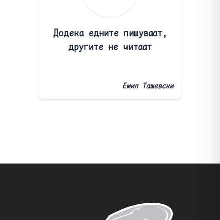
Додека едните пишуваат,
другите не читаат
Емил Ташевски