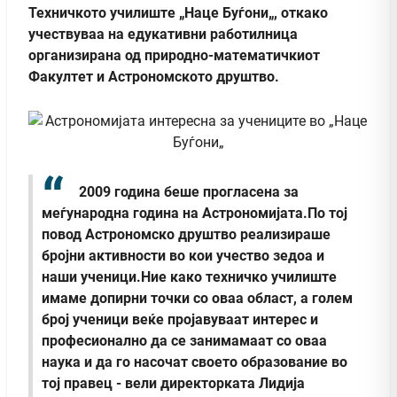
Техничкото училиште „Наце Буѓони„, откако
учествуваа на едукативни работилница
организирана од природно-математичкиот
Факултет и Астрономското друштво.
2009 година беше прогласена за
меѓународна година на Астрономијата.По тој
повод Астрономско друштво реализираше
бројни активности во кои учество зедоа и
наши ученици.Ние како техничко училиште
имаме допирни точки со оваа област, а голем
број ученици веќе пројавуваат интерес и
професионално да се занимамаат со оваа
наука и да го насочат своето образование во
тој правец - вели директорката Лидија