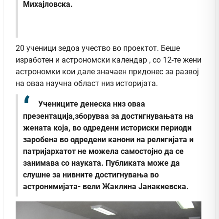
Михајловска.
20 ученици зедоа учество во проектот. Беше
изработен и астрономски календар , со 12-те жени
астрономки кои дале значаен придонес за развој
на оваа научна област низ историјата.
Учениците денеска низ оваа
презентација,зборуваа за достигнувањата на
жената која, во одредени историски периоди
заробена во одредени канони на религијата и
патријархатот не можела самостојно да се
занимава со науката. Публиката може да
слушне за нивните достигнувања во
астронимијата- вели Жаклина Јанакиевска.