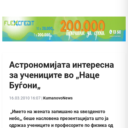
Астрономијата интересна
за учениците во „Наце
Буѓони„
16.03.2010 16:07 |
KumanovoNews
„Името на жената запишано на ѕвезденото
небо„, беше насловена презентацијата што ја
одржаа учениците и професорите по физика од