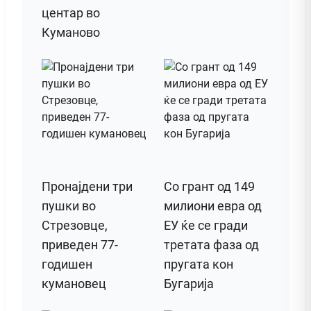
центар во
Куманово
Пронајдени три
Со грант од 149
пушки во
милиони евра од
Стрезовце,
ЕУ ќе се гради
приведен 77-
третата фаза од
годишен
пругата кон
кумановец
Бугарија