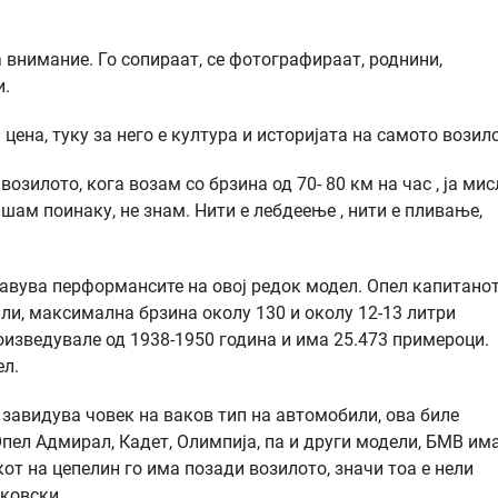
а внимание. Го сопираат, се фотографираат, роднини,
и.
цена, туку за него е култура и историјата на самото возило
озилото, кога возам со брзина од 70- 80 км на час , ја ми
шам поинаку, не знам. Нити е лебдеење , нити е пливање,
тавува перформансите на овој редок модел. Опел капитано
или, максимална брзина околу 130 и околу 12-13 литри
изведувале од 1938-1950 година и има 25.473 примероци.
ел.
 завидува човек на ваков тип на автомобили, ова биле
пел Адмирал, Кадет, Олимпија, па и други модели, БМВ има
от на цепелин го има позади возилото, значи тоа е нели
јковски.