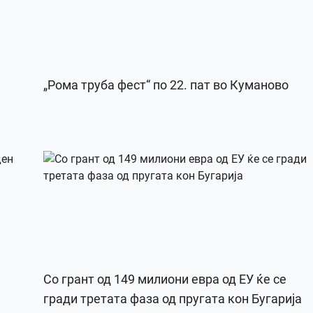
„Рома труба фест“ по 22. пат во Куманово
Со грант од 149 милиони евра од ЕУ ќе се
гради третата фаза од пругата кон Бугарија