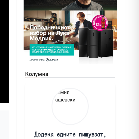
Колумна
Додека едните пишуваат,