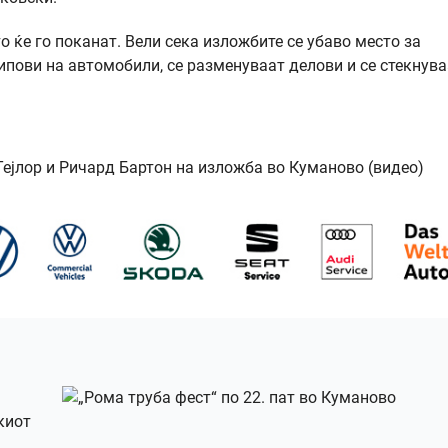
о ќе го поканат. Вели сека изложбите се убаво место за
ипови на автомобили, се разменуваат делови и се стекнува