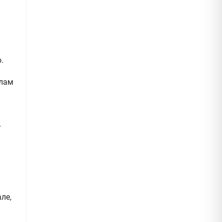
.
слам
т
ле,