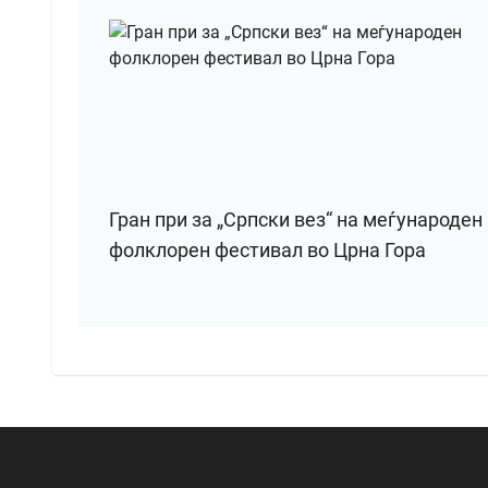
Гран при за „Српски вез“ на меѓународен
фолклорен фестивал во Црна Гора