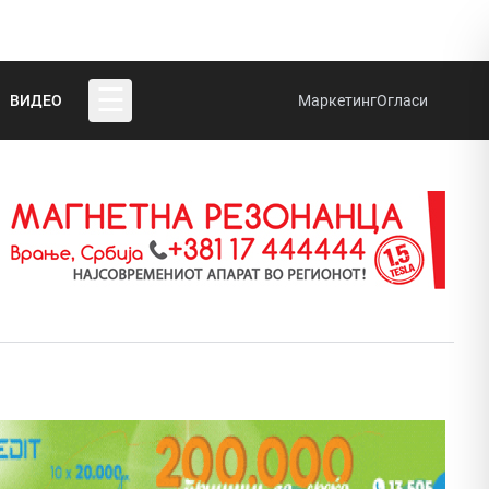
☰
ВИДЕО
Маркетинг
Огласи