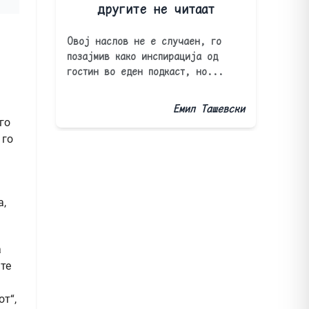
другите не читаат
Овој наслов не е случаен, го
позајмив како инспирација од
гостин во еден подкаст, но...
Емил Ташевски
го
 го
а,
а
те
от“,