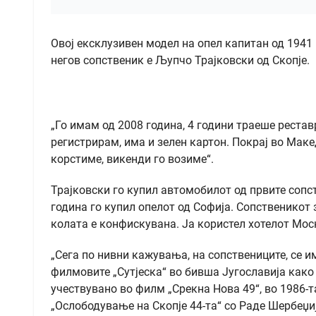
Овој ексклузивен модел на опел капитан од 1941 
негов сопственик е Љупчо Трајковски од Скопје.
„Го имам од 2008 година, 4 години траеше реставр
регистрирам, има и зелен картон. Покрај во Маке
корстиме, викенди го возиме“.
Трајковски го купил автомобилот од првите сопст
година го купил опелот од Софија. Сопственикот 
колата е конфискувана. Ја користел хотелот Мос
„Сега по нивни кажувања, на сопствениците, се 
филмовите „Сутјеска“ во бивша Југославија како 
учествувано во филм „Срекна Нова 49“, во 1986-та
„Ослободување на Скопје 44-та“ со Раде Шербеџиј