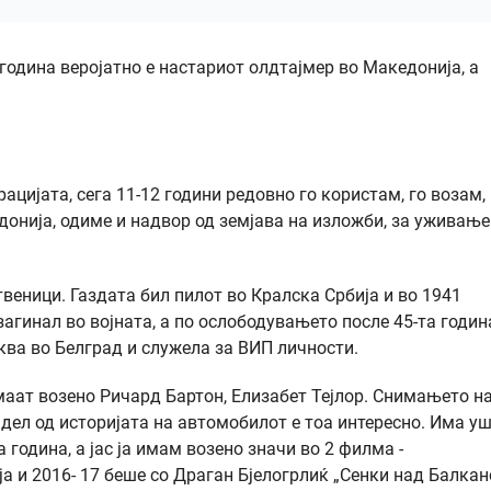
година веројатно е настариот олдтајмер во Македонија, а
ацијата, сега 11-12 години редовно го користам, го возам, 
донија, одиме и надвор од земјава на изложби, за уживање
веници. Газдата бил пилот во Кралска Србија и во 1941
загинал во војната, а по ослободувањето после 45-та годин
ква во Белград и служела за ВИП личности.
имаат возено Ричард Бартон, Елизабет Тејлор. Снимањето н
дел од историјата на автомобилот е тоа интересно. Има уш
 година, а јас ја имам возено значи во 2 филма -
а и 2016- 17 беше со Драган Бјелогрлиќ „Сенки над Балкан