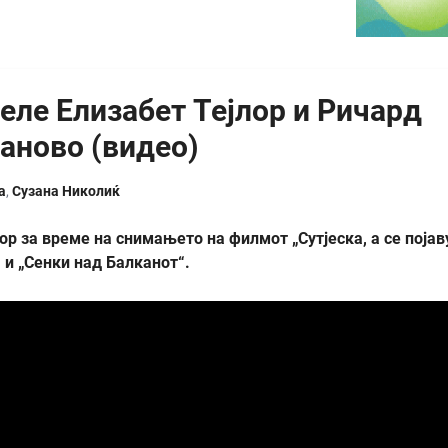
зеле Елизабет Тејлор и Ричард
аново (видео)
а
,
Сузана Николиќ
ор за време на снимањето на филмот „Сутјеска, а се појав
 и „Сенки над Балканот“.