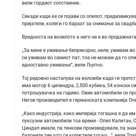
вели гордиот сопственик.
Секаде каде ќе се појави со опелот, предизвикув
пријатели, колеги го бараат за снимање за свадб
Вредноста на возилото а него не е во продажната 
„За мене е уживање бепрекорно, нели, уживам во в
си уживам во самиот пат, тоа не можам да го опи
едноставно уживање“, вели Љупчо.
Тој редовно настапува на изложби каде ги претс
има мотор 6 цилиндра, 2,500 кубика, 54 конски с
потрошувачка на годиво. Овие автомобили се про
Негов производител е германската компанија Оп
„Како индустрија, како империја тогашна е да им
луксузни автомобили тоа време - Опел Капитан, О
Циндап имале, па тенкови произведувале, па знак
балоните тие што ги користеле тогаш...“, вели Тра