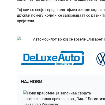
Тој оди со својот вредн олдтајмен секаде каде шт
дружби помеѓу колеги, се запознаваат со разни т
пријатели.
НАЈНОВИ