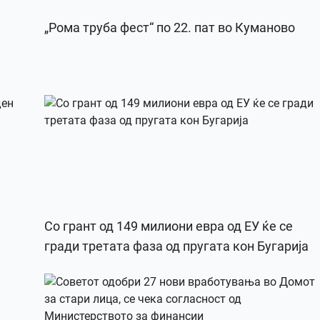
„Рома труба фест“ по 22. пат во Куманово
Со грант од 149 милиони евра од ЕУ ќе се
гради третата фаза од пругата кон Бугарија