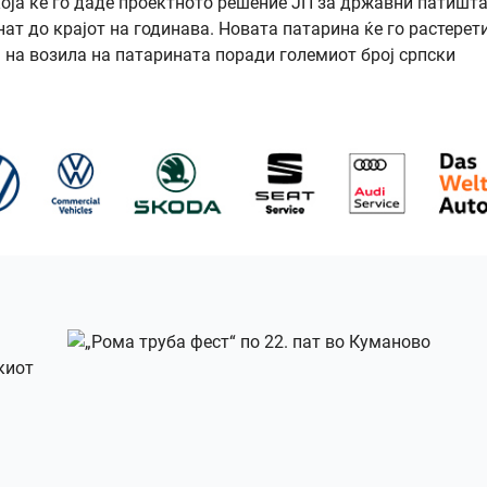
која ќе го даде проектното решение ЈП за државни патишта
ат до крајот на годинава. Новата патарина ќе го растерет
 на возила на патарината поради големиот број српски