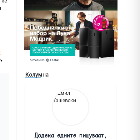
 ќе
и
Колумна
Додека едните пишуваат,