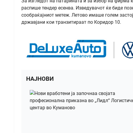
За изгледот на патарината и за избор на фирма 
распише тендер есенва. Изведувачот ќе биде позн
сообраќајниот метеж. Летово имаше голем застој
државјани кои транзитираат по Коридор 10.
НАЈНОВИ