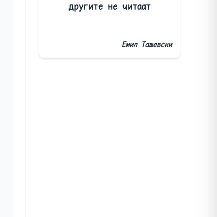
другите не читаат
Емил Ташевски