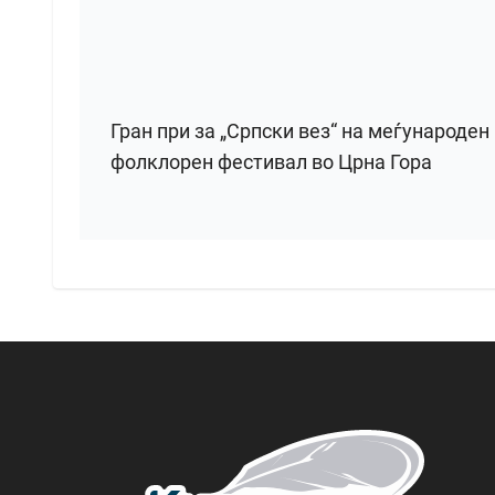
Гран при за „Српски вез“ на меѓународен
фолклорен фестивал во Црна Гора