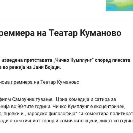
премиера на Театар Куманово
 изведена претставата „Чичко Кумплунг“ според пиесата
во режија на Јани Бојаџи.
 филм Самоуништување. Црна комедија и сатира за
ија во 90-тите години. Чичко Кумплунг е ексцентричен,
р, пцовки и „народска филозофија“ ги коментира политикат
ади автентичниот говор и комичните сцени, ликот со годин