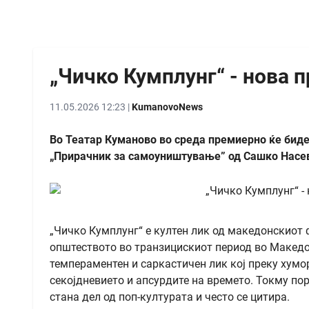
„Чичко Кумплунг“ - нова 
11.05.2026 12:23 |
KumanovoNews
Во Театар Куманово во среда премиерно ќе биде
„Прирачник за самоуништување” од Сашко Насев 
„Чичко Кумплунг“ е култен лик од македонскиот
општеството во транзицискиот период во Македон
темпераментен и саркастичен лик кој преку хумо
секојдневието и апсурдите на времето. Токму пор
стана дел од поп-културата и често се цитира.