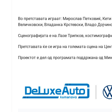
Во претставата играат: Мирослав Петковиќ, Кет
Величковски, Владанка Крстевски, Владо Дојчин
Сценографијата е на Лазе Трипков, костимографи
Претставата ќе се игра на големата сцена на Цен
Проектот е дел од програмата поддржана од Мини