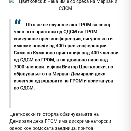
Што ќе се случеше ако ГРОМ за секој
член што пристапи од СДСМ во ГРОМ
свикуваше прес конференции, сигурно ќе ги
имавме повеќе од 400 прес конференции.
Само во Куманово пристапија над 400 членови
од СДСМ во ГРОМ, а на државно ниво над
7000 членови- изјави Виктор Цветковски, по
објавувањето на Мерџан Демирали дека
излегува од редовите на ГРОМ и пристапува
во СДСМ.
Цветковски ги отфрла обвинувањата на
Демирали дека ГРОМ има дискриминаторски
однос кон ромската заедница, притоа