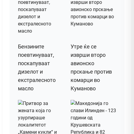
Бензините
Утре ќе се
поевтинуваат,
изврши второ
поскапуваат
авионско
дизелот и
прскање против
екстралесното
комарци во
масло
Куманово