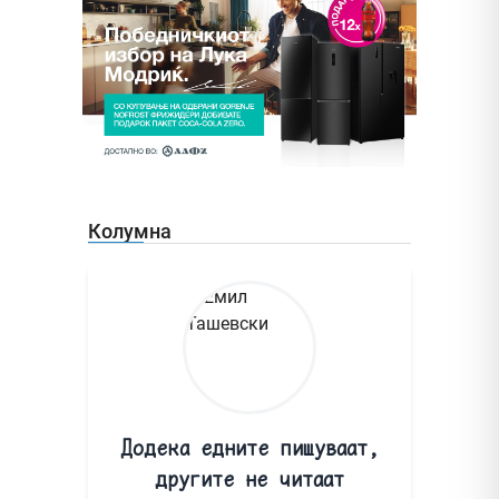
Колумна
Додека едните пишуваат,
другите не читаат