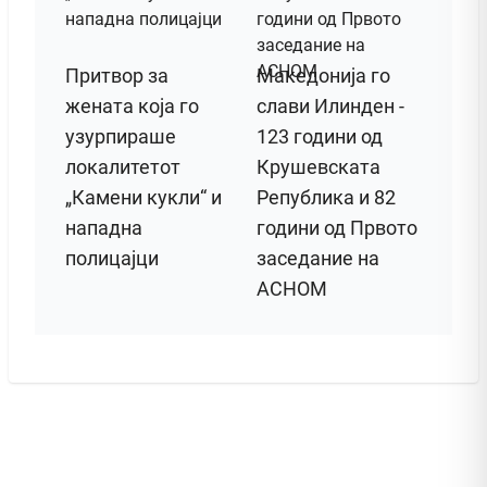
Притвор за
Македонија го
жената која го
слави Илинден -
узурпираше
123 години од
локалитетот
Крушевската
„Камени кукли“ и
Република и 82
нападна
години од Првото
полицајци
заседание на
АСНОМ