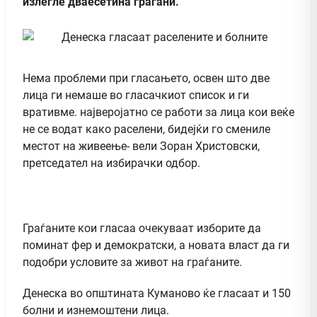
излегле дваесетина граѓани.
Нема проблеми при гласањето, освен што две
лица ги немаше во гласачкиот список и ги
вративме. најверојатно се работи за лица кои веќе
не се водат како раселени, бидејќи го смениле
местот на живеење- вели Зоран Христовски,
претседател на избирачки одбор.
Граѓаните кои гласаа очекуваат изборите да
поминат фер и демократски, а новата власт да ги
подобри условите за живот на граѓаните.
Денеска во општината Куманово ќе гласаат и 150
болни и изнемоштени лица.