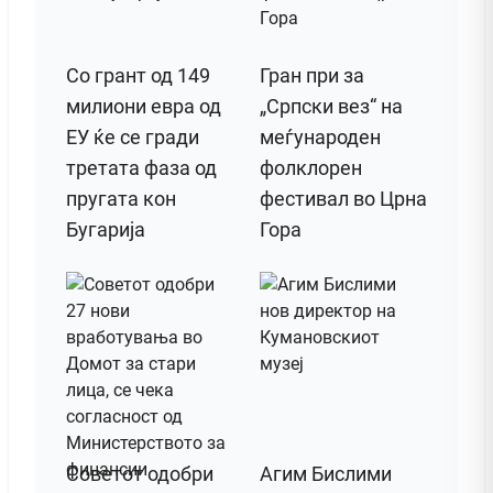
Со грант од 149
Гран при за
милиони евра од
„Српски вез“ на
ЕУ ќе се гради
меѓународен
третата фаза од
фолклорен
пругата кон
фестивал во Црна
Бугарија
Гора
Советот одобри
Агим Бислими