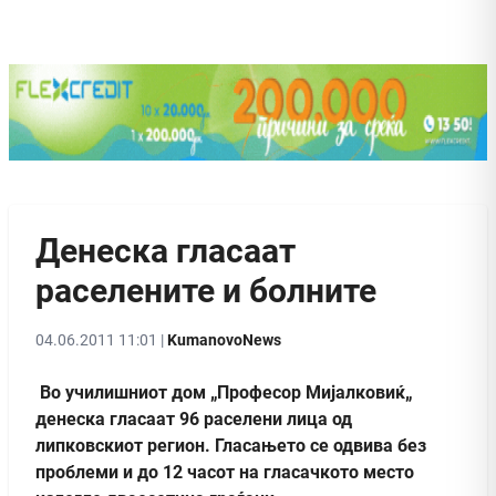
Денеска гласаат
раселените и болните
04.06.2011 11:01 |
KumanovoNews
Во училишниот дом „Професор Мијалковиќ„
денеска гласаат 96 раселени лица од
липковскиот регион. Гласањето се одвива без
проблеми и до 12 часот на гласачкото место