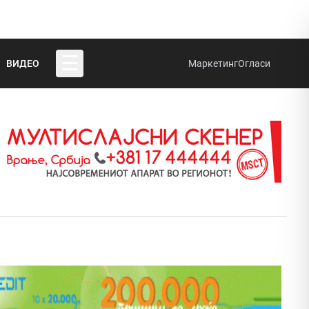
☰
ВИДЕО
Маркетинг
Огласи