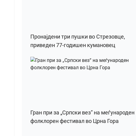
Пронајдени три пушки во Стрезовце,
приведен 77-годишен кумановец
Гран при за „Српски вез“ на меѓународен
фолклорен фестивал во Црна Гора