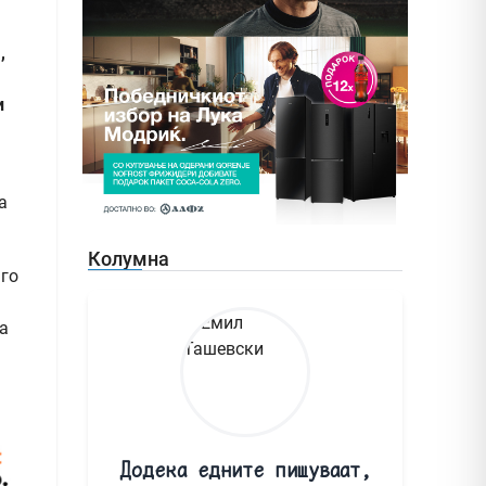
,
и
а
Колумна
 го
а
Додека едните пишуваат,