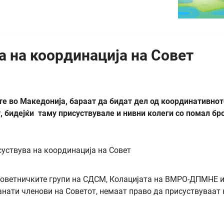
 на координација на Совет
е во Македонија, бараат да бидат дел од координативнот
, бидејќи таму присуствувале и нивни колеги со помал бро
советничките групи на СДСМ, Колацијата на ВМРО-ДПМНЕ 
анати членови на Советот, немаат право да присуствуваат 