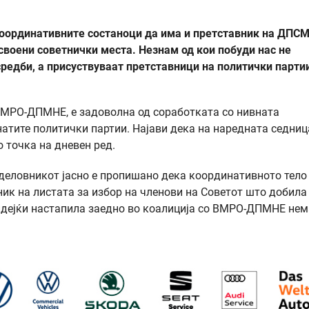
 координативните состаноци да има и претставник на ДПСМ
освоени советнички места. Незнам од кои побуди нас не
редби, а присуствуваат претставници на политички парти
ВМРО-ДПМНЕ, е задоволна од соработката со нивната
натите политички партии. Најави дека на наредната седниц
о точка на дневен ред.
деловникот јасно е пропишано дека координативното тело
ник на листата за избор на членови на Советот што добила
идејќи настапила заедно во коалиција со ВМРО-ДПМНЕ нем