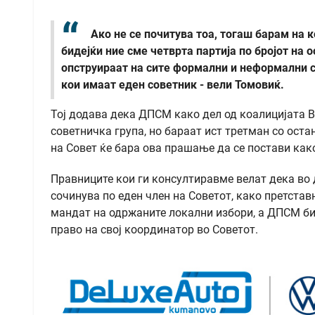
Ако не се почитува тоа, тогаш барам на
бидејќи ние сме четврта партија по бројот на 
опструираат на сите формални и неформални с
кои имаат еден советник - вели Томовиќ.
Тој додава дека ДПСМ како дел од коалицијата 
советничка група, но бараат ист третман со оста
на Совет ќе бара ова прашање да се постави как
Правниците кои ги консултиравме велат дека во 
сочинува по еден член на Советот, како претстав
мандат на одржаните локални избори, а ДПСМ б
право на свој координатор во Советот.