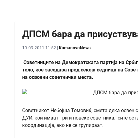
ДПСМ бара да присуствува
19.09.2011 11:52 |
KumanovoNews
Советниците на Демократската партија на Србит
тело, кое заседава пред секоја седница на Совет
на освоени советнички места.
Советникот Небојша Томовиќ, смета дека освен 
ДУИ, кои имаат три и повеќе советника, сите ост
координација, ако не се групираат.