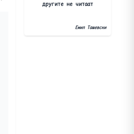
другите не читаат
Емил Ташевски