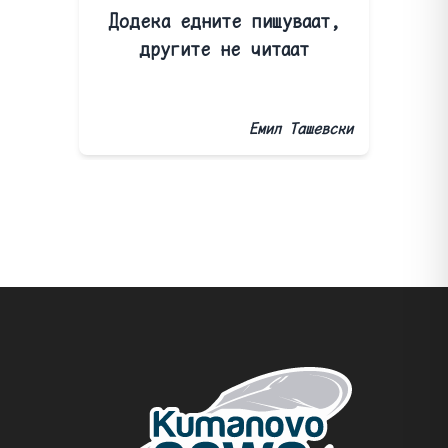
Додека едните пишуваат,
другите не читаат
Емил Ташевски