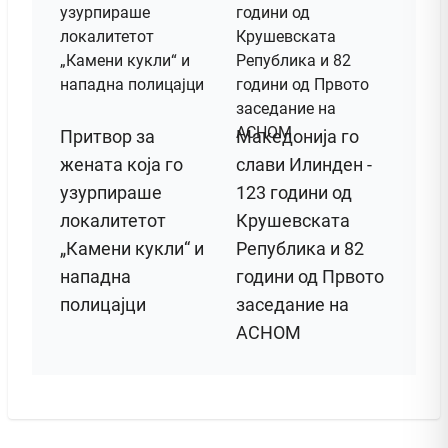
Притвор за
Македонија го
жената која го
слави Илинден -
узурпираше
123 години од
локалитетот
Крушевската
„Камени кукли“ и
Република и 82
нападна
години од Првото
полицајци
заседание на
АСНОМ