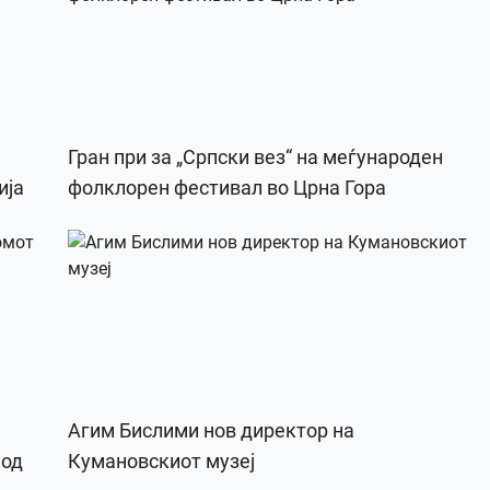
Гран при за „Српски вез“ на меѓународен
ија
фолклорен фестивал во Црна Гора
Агим Бислими нов директор на
 од
Кумановскиот музеј