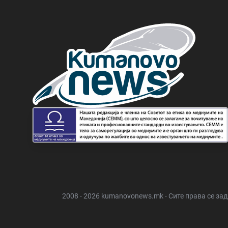
2008 - 2026 kumanovonews.mk - Сите права се за