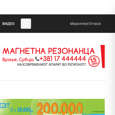
☰
ВИДЕО
Маркетинг
Огласи