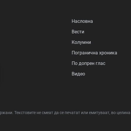
Насловна
Вести
Колумни
Погранична хроника
По допрен глас
Видео
држани.
Текстовите не смеат да се печатат или емитуваат, во целин