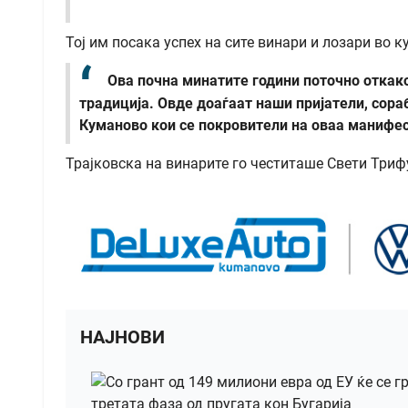
Тој им посака успех на сите винари и лозари во 
Ова почна минатите години поточно откако
традиција. Овде доаѓаат наши пријатели, сора
Куманово кои се покровители на оваа манифес
Трајковска на винарите го честиташе Свети Триф
НАЈНОВИ