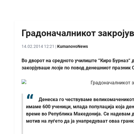
Градоначалникот закројув
14.02.2014 12:21 |
KumanovoNews
Во дворот на средното училиште “Киро Бурназ“
закорјуваше лозје по повод денешниот празник 
Денеска го чествуваме великомаченикот 
имаме 600 ученици, млада популација која ден
време во Република Македонија. Се надевам де
мотив на луѓето да ја унапредуваат оваа гранк