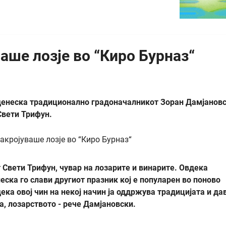
аше лозје во “Киро Бурназ“
 денеска традиционално градоначалникот Зоран Дамјанов
Свети Трифун.
Свети Трифун, чувар на лозарите и винарите. Овдека
еска го слави другиот празник кој е популарен во поново
ка овој чин на некој начин ја оддржува традицијата и да
а, лозарството - рече Дамјановски.