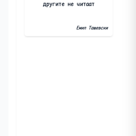
другите не читаат
Емил Ташевски