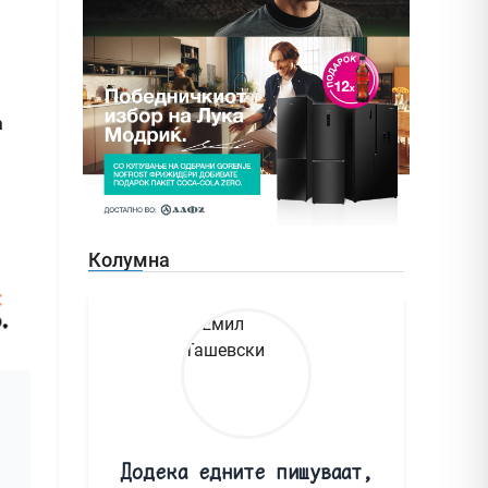
а
Колумна
Додека едните пишуваат,