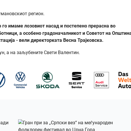
кумановскиот регион.
 го имаме лозовиот насад и постепено прерасна во
ботници, а особено градоначалникот и Советот на Општин
тација - вели директорката Весна Трајковска.
ун, а на заљубените Свети Валентин.