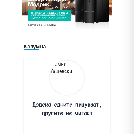
Колумна
Додека едните пишуваат,
другите не читаат