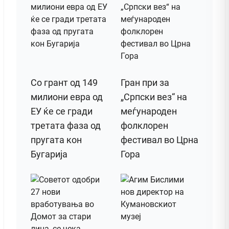
Со грант од 149
Гран при за
милиони евра од
„Српски вез“ на
ЕУ ќе се гради
меѓународен
третата фаза од
фолклорен
пругата кон
фестивал во Црна
Бугарија
Гора