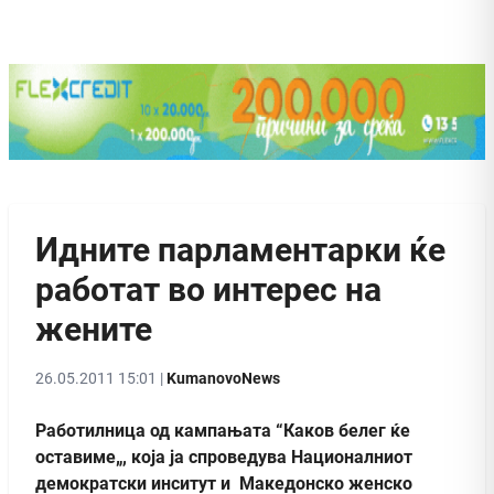
Идните парламентарки ќе
работат во интерeс на
жените
26.05.2011 15:01 |
KumanovoNews
Работилница од кампањата “Каков белег ќе
оставиме„, која ја спроведува Националниот
демократски инситут и Македонско женско