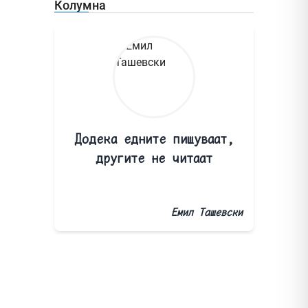
Колумна
Додека едните пишуваат,
другите не читаат
Емил Ташевски