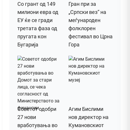
Со грант од 149
Гран при за
милиони евра од
„Српски вез“ на
ЕУ ќе се гради
меѓународен
третата фаза од
фолклорен
пругата кон
фестивал во Црна
Бугарија
Гора
Советот одобри
Агим Бислими
27 нови
нов директор на
вработувања во
Кумановскиот