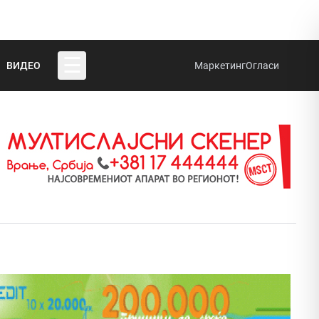
☰
ВИДЕО
Маркетинг
Огласи