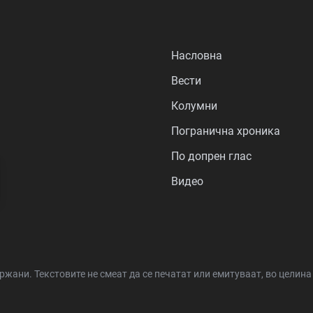
Насловна
Вести
Колумни
Погранична хроника
По допрен глас
Видео
држани.
Текстовите не смеат да се печатат или емитуваат, во целин