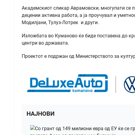
Академскиот сликар Аврамовски, многупати се пр
децении активна работа, а ја проучувал и уметн
Модилјани, Тулуз-Лотрек и други.
Изложбата во Куманово ќе биде поставена до крај
центри во државата.
Проектот е подржан од Министерството за култ
НАЈНОВИ