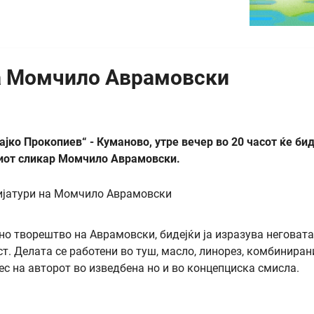
на Момчило Аврамовски
јко Прокопиев“ - Куманово, утре вечер во 20 часот ќе би
киот сликар Момчило Аврамовски.
но творештво на Аврамовски, бидејќи ја изразува неговата
т. Делата се работени во туш, масло, линорез, комбиниран
ес на авторот во изведбена но и во концепциска смисла.