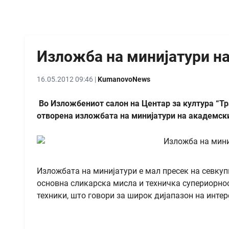
Изложба на минијатури 
16.05.2012 09:46 |
KumanovoNews
Во Изложбениот салон на Центар за култура “Тра
отворена изложбата на минијатури на академс
Изложбата на минијатури е мал пресек на севкуп
основна сликарска мисла и техничка супериорнос
техники, што говори за широк дијапазон на интер