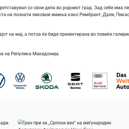
етставувал со свои дела во родниот град. Зад себе има пе
оста на познати ликовни имиња како Рембрант, Дали, Пикас
от на мај, а потоа ќе биде презентирана во повеќе галери
ура на Репулика Македонија.