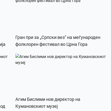
Гран при за „Српски вез“ на меѓународен
ија
фолклорен фестивал во Црна Гора
Агим Бислими нов директор на
 од
Кумановскиот музеј