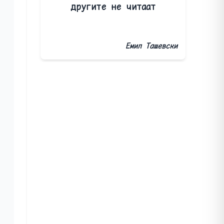
другите не читаат
Емил Ташевски