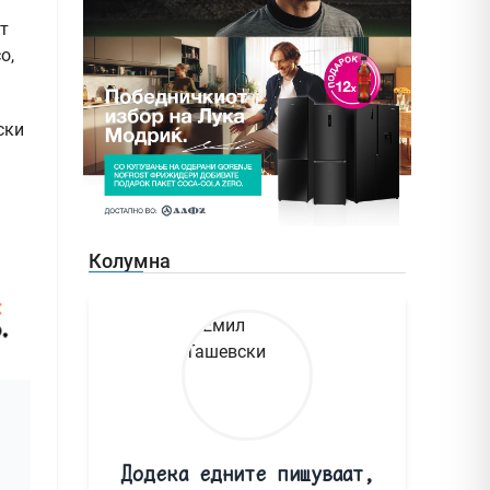
т
о,
ски
Колумна
Додека едните пишуваат,