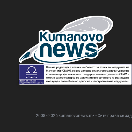
2008 - 2026 kumanovonews.mk - Сите права се за