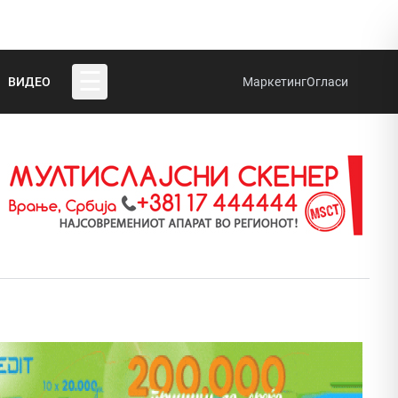
☰
ВИДЕО
Маркетинг
Огласи