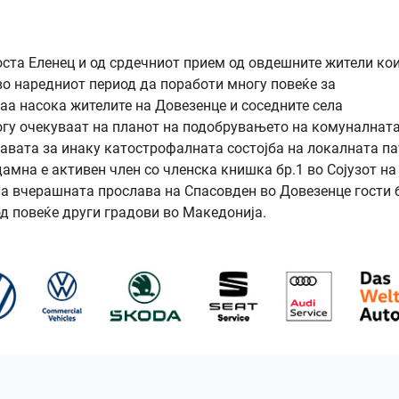
ста Еленец и од срдечниот прием од овдешните жители ко
во наредниот период да поработи многу повеќе за
таа насока жителите на Довезенце и соседните села
огу очекуваат на планот на подобрувањето на комуналнат
авата за инаку катострофалната состојба на локалната п
амна е активен член со членска книшка бр.1 во Сојузот на
На вчерашната прослава на Спасовден во Довезенце гости 
од повеќе други градови во Македонија.