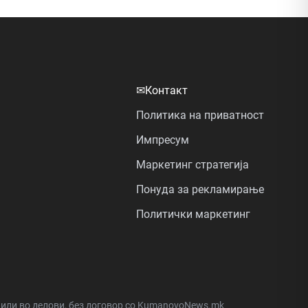
✉
Контакт
Политика на приватност
Импресум
Маркетинг стратегија
Понуда за рекламирање
Политички маркетинг
а или во делови, без договор со KumanovoNews.mk