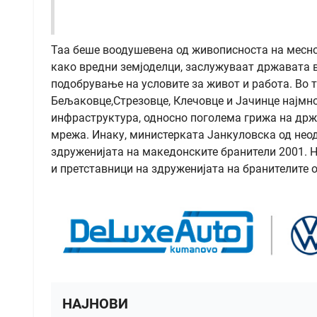
Таа беше воодушевена од живописноста на месно
како вредни земјоделци, заслужуваат државата 
подобрување на условите за живот и работа. Во 
Бељаковце,Стрезовце, Клечовце и Јачинце најмн
инфраструктура, односно поголема грижа на држ
мрежа. Инаку, министерката Јанкуловска од неод
здруженијата на македонските бранители 2001. 
и претставници на здруженијата на бранителите 
НАЈНОВИ