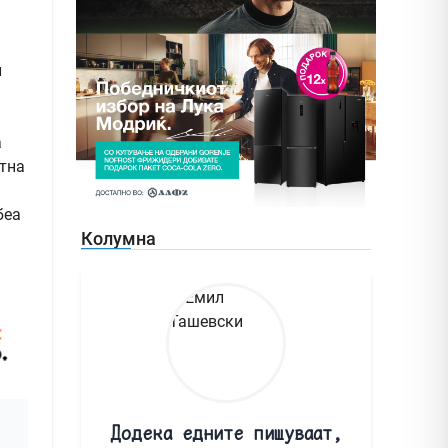
и
а
атна
беа
Колумна
Додека едните пишуваат,