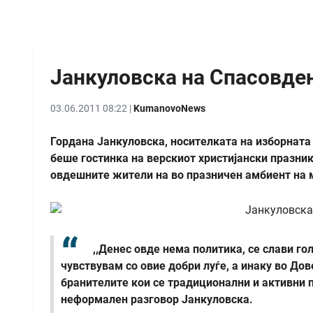
Јанкуловска на Спасовде
03.06.2011 08:22 |
KumanovoNews
Гордана Јанкуловска, носителката на изборнат
беше гостинка на верскиот христијански празни
овдешните жители на во празничен амбиент на м
,,Денес овде нема политика, се слави го
чувствувам со овие добри луѓе, а инаку во До
бранителите кои се традиционални и активни п
неформален разговор Јанкуловска.