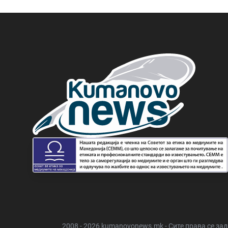
2008 - 2026 kumanovonews.mk - Сите права се за