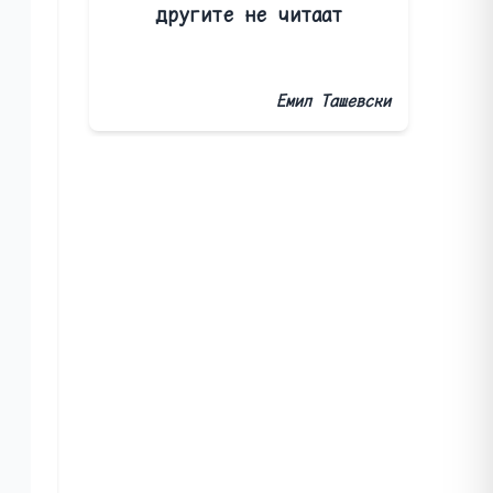
другите не читаат
Емил Ташевски