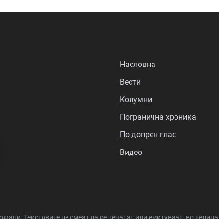
Насловна
Вести
Колумни
Погранична хроника
По допрен глас
Видео
држани.
Текстовите не смеат да се печатат или емитуваат, во целин