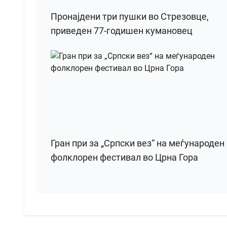
Пронајдени три пушки во Стрезовце,
приведен 77-годишен кумановец
Гран при за „Српски вез“ на меѓународен
фолклорен фестивал во Црна Гора