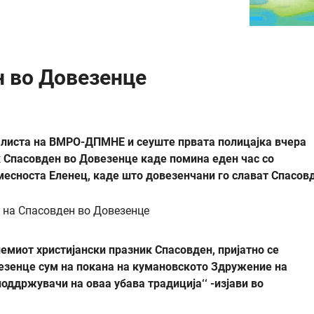
н во Довезенце
а листа на ВМРО-ДПМНЕ и сеуште првата полицајка вчера
к Спасовден во Довезенце каде помина еден час со
есноста Еленец, каде што довезенчани го слават Спасов
лемиот христијански празник Спасовден, пријатно се
везенце сум на покана на кумановското Здружение на
оддржувачи на оваа убава традиција‘‘ -изјави во