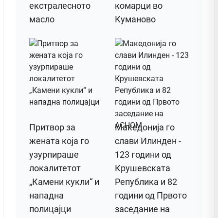
екстралесното
комарци во
масло
Куманово
Притвор за
Македонија го
жената која го
слави Илинден -
узурпираше
123 години од
локалитетот
Крушевската
„Камени кукли“ и
Република и 82
нападна
години од Првото
полицајци
заседание на