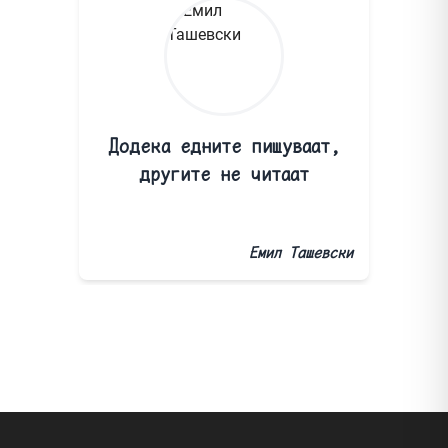
Додека едните пишуваат,
другите не читаат
Емил Ташевски