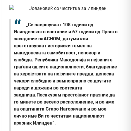
„Се навршуваат 108 години од
Илинденското востание и 67 години од Првото
заседание наАСНОМ, датуми кои
претставуваат историски темел на
македонската самобитност, непокор и
слобода. Република Македонија и нејзините
граѓани од сите националности, благодарение
на херојствата на нејзините предци, денеска
чекори слободно и рамноправно со другите
народи и држави во светската
заедница.Посакувам престојниот празник да
го минете во весело расположение, и во име
на општината Старо Нагоричане и во мое
лично име Ви го честитам националниот
празник Илинден“.