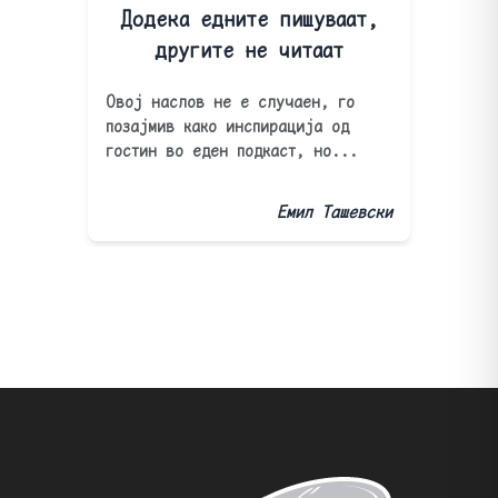
Додека едните пишуваат,
другите не читаат
Овој наслов не е случаен, го
позајмив како инспирација од
гостин во еден подкаст, но...
Емил Ташевски