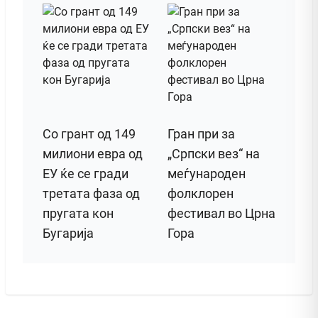
Со грант од 149
Гран при за
милиони евра од
„Српски вез“ на
ЕУ ќе се гради
меѓународен
третата фаза од
фолклорен
пругата кон
фестивал во Црна
Бугарија
Гора