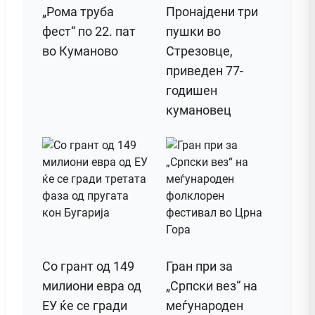
„Рома труба
Пронајдени три
фест“ по 22. пат
пушки во
во Куманово
Стрезовце,
приведен 77-
годишен
кумановец
Со грант од 149
Гран при за
милиони евра од
„Српски вез“ на
ЕУ ќе се гради
меѓународен