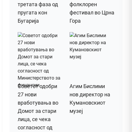
третата фаза од
фолклорен
пругата кон
фестивал во Црна
Бугарија
Гора
Советот одобри
Агим Бислими
27 нови
нов директор на
вработувања во
Кумановскиот
Домот за стари
музеј
лица, се чека
согласност од