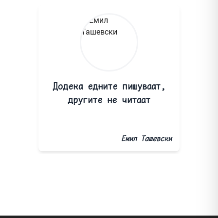
Додека едните пишуваат,
другите не читаат
Емил Ташевски