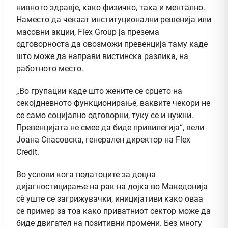
нивното здравје, како физичко, така и ментално.
Наместо да чекаат институционални решенија или
масовни акции, Flex Group ја презема
одговорноста да овозможи превенција таму каде
што може да направи вистинска разлика, на
работното место.
„Во групации каде што жените се срцето на
секојдневното функционирање, ваквите чекори не
се само социјално одговорни, туку се и нужни.
Превенцијата не смее да биде привилегија“, вели
Јоана Спасовска, генерален директор на Flex
Credit.
Во услови кога податоците за доцна
дијагностицирање на рак на дојка во Македонија
сè уште се загрижувачки, иницијативи како оваа
се пример за тоа како приватниот сектор може да
биде двигател на позитивни промени. Без многу