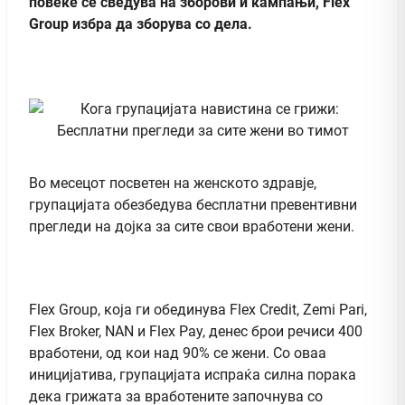
повеќе се сведува на зборови и кампањи, Flex
Group избра да зборува со дела.
Во месецот посветен на женското здравје,
групацијата обезбедува бесплатни превентивни
прегледи на дојка за сите свои вработени жени.
Flex Group, која ги обединува Flex Credit, Zemi Pari,
Flex Broker, NAN и Flex Pay, денес брои речиси 400
вработени, од кои над 90% се жени. Со оваа
иницијатива, групацијата испраќа силна порака
дека грижата за вработените започнува со