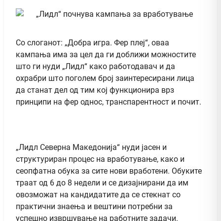
Со слоганот: „Добра игра. Фер плеј“, оваа
кампања има за цел да ги доближи можностите
што ги нуди „Лидл“ како работодавач и да
охрабри што поголем број заинтересирани лица
да станат дел од тим кој функционира врз
принципи на фер однос, транспарентност и почит.
„Лидл Северна Македонија“ нуди јасен и
структуриран процес на вработување, како и
сеопфатна обука за сите нови вработени. Обуките
траат од 6 до 8 недели и се дизајнирани да им
овозможат на кандидатите да се стекнат со
практични знаења и вештини потребни за
успешно извршување на работните задачи.