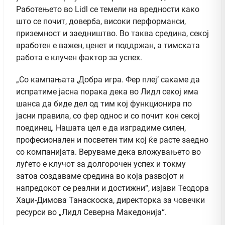
Работењето во Lidl се темели на вредности како
што се почит, доверба, високи перформанси,
приземност и заедништво. Во таква средина, секој
вработен е важен, ценет и поддржан, а тимската
работа е клучен фактор за успех.
„Со кампањата ,Добра игра. Фер плеј’ сакаме да
испратиме јасна порака дека во Лидл секој има
шанса да биде дел од тим кој функционира по
јасни правила, со фер однос и со почит кон секој
поединец. Нашата цел е да изградиме силен,
професионален и посветен тим кој ќе расте заедно
со компанијата. Веруваме дека вложувањето во
луѓето е клучот за долгорочен успех и токму
затоа создаваме средина во која развојот и
напредокот се реални и достижни“, изјави Теодора
Хаџи-Димова Танаскоска, директорка за човечки
ресурси во „Лидл Северна Македонија“.