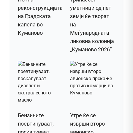
реконструкцијата
уметници од пет
на Градската
земји ќе творат
капела во
на
Куманово
Меѓународната
ликовна колонија
„Куманово 2026“
Бензините
Утре ќе се
поевтинуваат,
изврши второ
поскапуваат
авионско