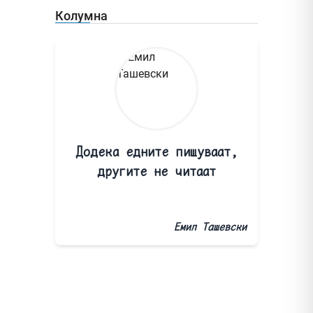
Колумна
Додека едните пишуваат,
другите не читаат
Емил Ташевски