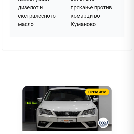
дизелот и
прскање против
екстралесното
комарци во
масло
Куманово
ПРЕМИУМ