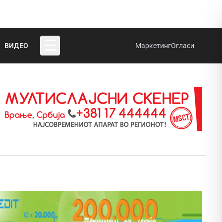
☰
ВИДЕО
Маркетинг
Огласи