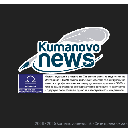
2008 - 2026 kumanovonews.mk - Сите права се за