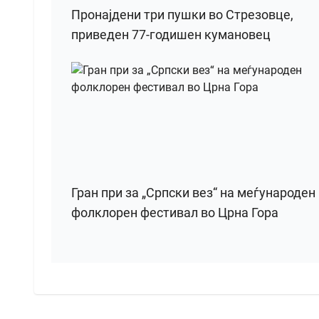
Пронајдени три пушки во Стрезовце,
приведен 77-годишен кумановец
Гран при за „Српски вез“ на меѓународен
фолклорен фестивал во Црна Гора