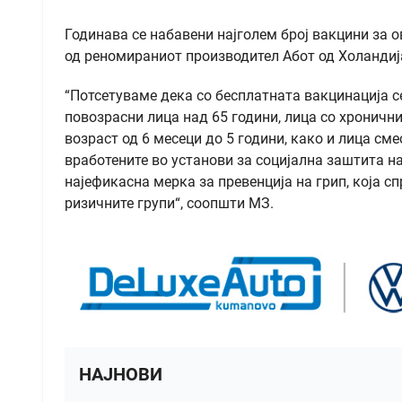
Годинава се набавени најголем број вакцини за 
од реномираниот производител Абот од Холандиј
“Потсетуваме дека со бесплатната вакцинација се
повозрасни лица над 65 години, лица со хроничн
возраст од 6 месеци до 5 години, како и лица сме
вработените во установи за социјална заштита на
најефикасна мерка за превенција на грип, која с
ризичните групи“, соопшти МЗ.
НАЈНОВИ