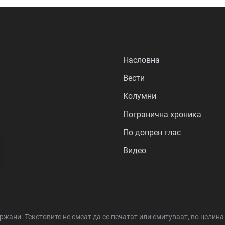
Насловна
Вести
Колумни
Погранична хроника
По допрен глас
Видео
држани.
Текстовите не смеат да се печатат или емитуваат, во целин