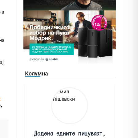
на
на
ај
Колумна
Додека едните пишуваат,