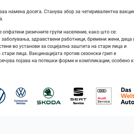
оваа намена досега. Станува збор за четиривалентна вакци
а.
 опфатени ризичните групи население, како што се:
и заболувања, здравствени работници, бремени жени, деца 
стени во установи за социјална заштита на стари лица и
 стари лица. Вакцинацијата против сезонски грип е
пречува појава на потешки форми и компликации, особено к