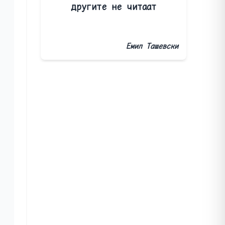
другите не читаат
Емил Ташевски