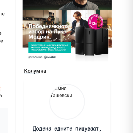
те
е
не
Колумна
Додека едните пишуваат,