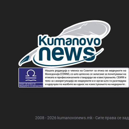
2008 - 2026 kumanovonews.mk - Сите права се за