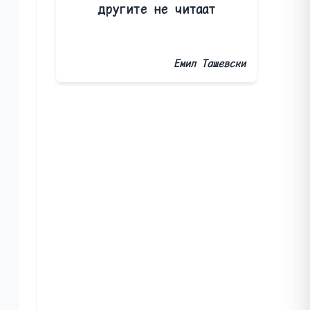
другите не читаат
Емил Ташевски