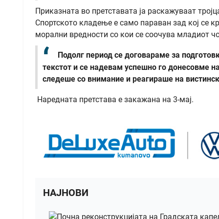
Приказната во претставата ја раскажуваат тројца
Спортското кладење е само параван зад кој се к
морални вредности со кои се соочува младиот чо
Подолг период се договараме за подготовк
текстот и се надевам успешно го донесовме на
следеше со внимание и реагираше на вистинс
Наредната претстава е закажана на 3-мај.
НАЈНОВИ