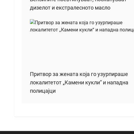
дизелот и екстралесното масло
Притвор за жената која го узурпираше
локалитетот „Камени кукли“ и нападна
полицајци