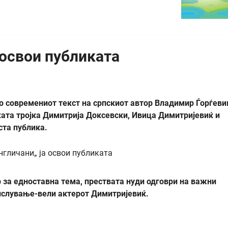
а освои публиката
по современиот текст на српскиот автор Владимир Ѓорѓеви
ката тројка Димитрија Доксевски, Ивица Димитријевиќ и
ста публика.
 за едноставна тема, прествата нуди одговри на важни
ислување-вели актерот Димитријевиќ.