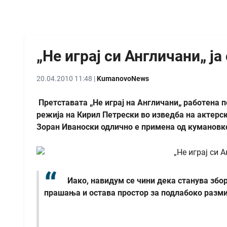
„Не играј си Англичани„ ј
20.04.2010 11:48 |
KumanovoNews
Претставата „Не играј на Англичани„ работена 
режија на Кирил Петрески во изведба на актерс
Зоран Иваноски одлично е примена од кумановк
Иако, навидум се чини дека станува збор
прашања и остава простор за подлабоко разм