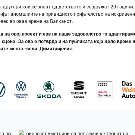
 другари кои се знаат од детството и се дружат 20 години.
ријат аномалиите на привидното пријателство на искривени
век во оваа време на Балканот.
а на овој проект и еве на наше задоволство го адаптирам
 сцена. За ова е потврда и на публиката која цело време 
ките места -вели Димитријевиќ.