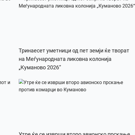
Тринаесет уметници од пет земји ќе творат
на Меѓународната ликовна колонија
„Куманово 2026“
Утре ќе се изврши второ авионско прскање