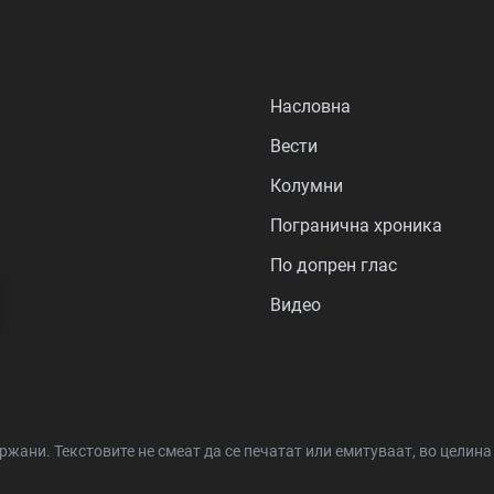
Насловна
Вести
Колумни
Погранична хроника
По допрен глас
Видео
држани.
Текстовите не смеат да се печатат или емитуваат, во целин