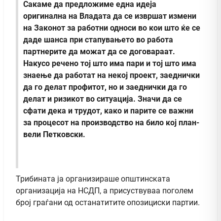
Сакаме да предложиме една идеја
оригинална на Владата да се извршат измени
на Законот за работни односи во кои што ќе се
даде шанса при стапувањето во работа
партнерите да можат да се договараат.
Накусо речено тој што има пари и тој што има
знаење да работат на некој проект, заеднички
да го делат профитот, но и заеднички да го
делат и ризикот во ситуација. Значи да се
сфати дека и трудот, како и парите се важни
за процесот на производство на било кој план-
вели Петковски.
Трибината ја организираше општинската
организација на НСДП, а присуствуваа поголем
број граѓани од останатитите опозициски партии.