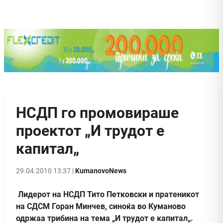
НСДП го промовираше
проектот „И трудот е
капитал„
29.04.2010 13:37 |
KumanovoNews
Лидерот на НСДП Тито Петковски и пратеникот
на СДСМ Горан Минчев, синоќа во Куманово
одржаа трибина на тема „И трудот е капитал„.