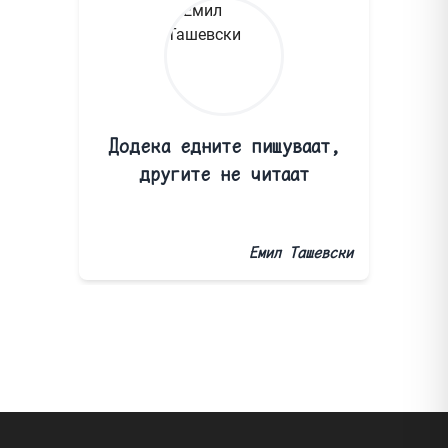
Додека едните пишуваат,
другите не читаат
Емил Ташевски