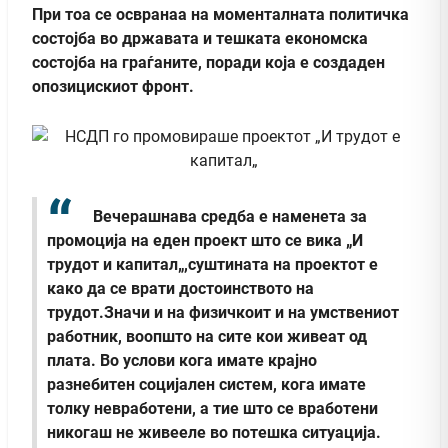
При тоа се освранаа на моменталната политичка
состојба во државата и тешката економска
состојба на граѓаните, поради која е создаден
опозицискиот фронт.
Вечерашнава средба е наменета за
промоција на еден проект што се вика „И
трудот и капитал„,суштината на проектот е
како да се врати достоинството на
трудот.Значи и на физичкоит и на умствениот
работник, воопшто на сите кои живеат од
плата. Во услови кога имате крајно
разнебитен социјален систем, кога имате
толку невработени, а тие што се вработени
никогаш не живееле во потешка ситуација.